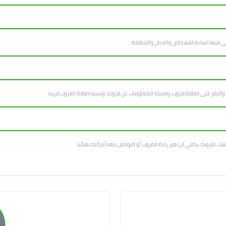
 والنقر على اضافة قروب، وتعبئة المعلومات عن قروبك وستم اصافة القروب قريبا.
بات لقروبك يكفي ان تغير رابط القروب أو التواصل معنا لازالته نهائيا.