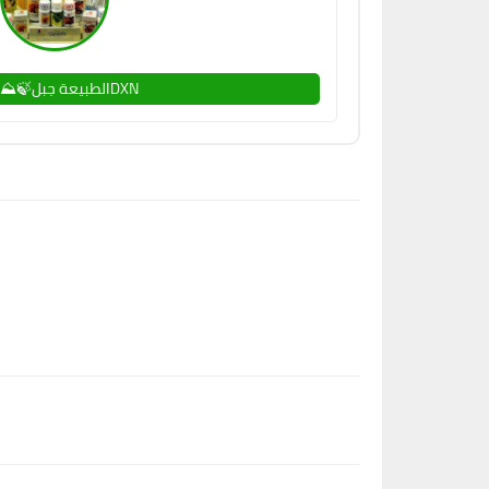
DXNالطبيعة جبل🍃⛰️🌳🌿