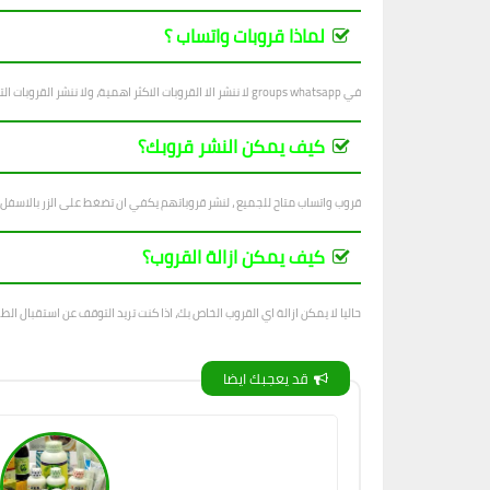
لماذا قروبات واتساب ؟
في groups whatsapp لا ننشر الا القروبات الاكثر اهمية، ولا ننشر القروبات التي فيها اساءة للاشخاص والاديان والانظمة...
كيف يمكن النشر قروبك؟
قروب واتساب متاح للجميع ، لنشر قروباتهم يكفي ان تضغط على الزر بالاسفل
كيف يمكن ازالة القروب؟
حاليا لا يمكن ازالة اي القروب الخاص بك، اذا كنت تريد التوقف عن استقبال الطل
قد يعجبك ايضا