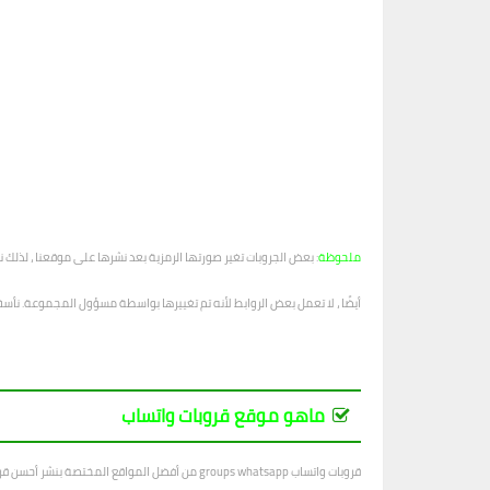
ملحوظة
: بعض الجروبات تغير صورتها الرمزية بعد نشرها على موقعنا ، لذلك 
أيضًا ، لا تعمل بعض الروابط لأنه تم تغييرها بواسطة مسؤول المجموعة. نأ
ماهو موقع قروبات واتساب
قروبات واتساب groups whatsapp من أفضل المواقع المختصة بنشر أحسن قروبات واتساب في جميع المجالات ، بتجدد يوميا بجديد القروبات المتنوعة.