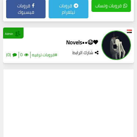
قروبات وتساب
قروبات
قروبات
تيلغرام
فيسبوك
Admin
🖤😉••Novels
شارك الرابط
#قروبات ترفيه
0
(0)