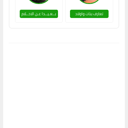
تعارف بنات واولاد
بــعـيــدا عـن الاحــلام