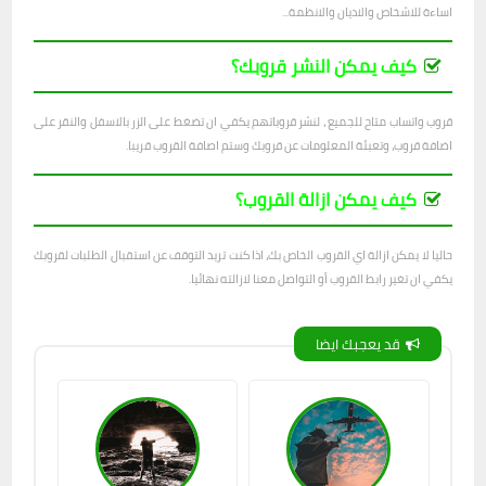
اساءة للاشخاص والاديان والانظمة...
كيف يمكن النشر قروبك؟
قروب واتساب متاح للجميع ، لنشر قروباتهم يكفي ان تضغط على الزر بالاسفل والنقر على
اضافة قروب، وتعبئة المعلومات عن قروبك وستم اصافة القروب قريبا.
كيف يمكن ازالة القروب؟
حاليا لا يمكن ازالة اي القروب الخاص بك، اذا كنت تريد التوقف عن استقبال الطلبات لقروبك
يكفي ان تغير رابط القروب أو التواصل معنا لازالته نهائيا.
قد يعجبك ايضا