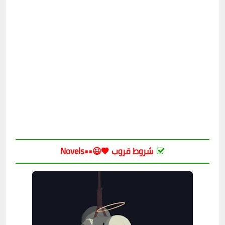
شروط قروب 🖤😉••Novels