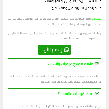
لا تنشر البريد العشوائي أو الفيروسات.
مزيد من الشروط في وصف القروب.
ملحوظة
: بعض الجروبات تغير صورتها الرمزية بعد نشرها على موقعنا ، لذلك نحن غير
مسئولين عن الصورة الجديدة التي تظهر في القروب.
أيضًا ، لا تعمل بعض الروابط لأنه تم تغييرها بواسطة مسؤول المجموعة. نأسف للإزعاج
ولكن الموقع مليء ب قروبات الرائعة.
إنضم الآن !
ماهو موقع قروبات واتساب
قروبات واتساب groups whatsapp من أفضل المواقع المختصة بنشر أحسن قروبات واتساب
في جميع المجالات ، بتجدد يوميا بجديد القروبات المتنوعة.
لماذا قروبات واتساب ؟
في groups whatsapp لا ننشر الا القروبات الاكثر اهمية، ولا ننشر القروبات التي فيها