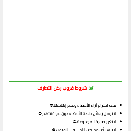
شروط قروب ركن التعارف
يجب احترام آراء الأعضاء وعدم إهانتها.⛔
لا ترسل رسائل خاصة للأعضاء دون موافقتهم.⛔
لا تغير صورة المجموعة.⛔
لا تنشر أي محتوى إباحي في القروب.⛔