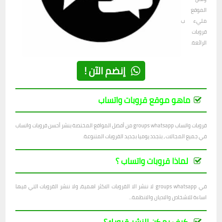
الموقع
مليء ب
قروبات
الرائعة.
إنضم الآن !
ماهو موقع قروبات واتساب
قروبات واتساب groups whatsapp من أفضل المواقع المختصة بنشر أحسن قروبات واتساب
في جميع المجالات ، بتجدد يوميا بجديد القروبات المتنوعة.
لماذا قروبات واتساب ؟
في groups whatsapp لا ننشر الا القروبات الاكثر اهمية، ولا ننشر القروبات التي فيها
اساءة للاشخاص والاديان والانظمة...