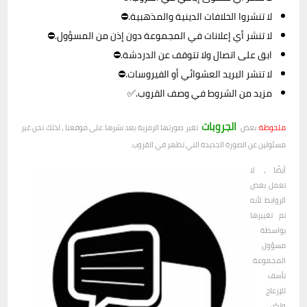
لا تنشروا الخلافات الدينية والمذهبية.⛔
لا تنشر أي إعلانات في المجموعة دون إذن من المسؤول.⛔
ابق على اتصال ولا تتوقف عن الدردشة.⛔
لا تنشر البريد العشوائي أو الفيروسات.⛔
مزيد من الشروط في وصف القروب.✅
الجروبات
ملحوظة:
بعض
تغير صورتها الرمزية بعد نشرها على موقعنا ، لذلك نحن غير
مسئولين عن الصورة الجديدة التي تظهر في القروب.
أيضًا ، لا
تعمل بعض
الروابط لأنه
تم تغييرها
بواسطة
مسؤول
المجموعة.
نأسف
للإزعاج
ولكن