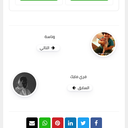
وناسة
التالي
فري مايك
السابق