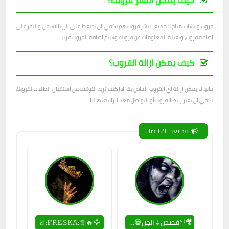
كيف يمكن النشر قروبك؟
قروب واتساب متاح للجميع ، لنشر قروباتهم يكفي ان تضغط على الزر بالاسفل والنقر على
اضافة قروب، وتعبئة المعلومات عن قروبك وستم اصافة القروب قريبا.
كيف يمكن ازالة القروب؟
حاليا لا يمكن ازالة اي القروب الخاص بك، اذا كنت تريد التوقف عن استقبال الطلبات لقروبك
يكفي ان تغير رابط القروب أو التواصل معنا لازالته نهائيا.
قد يعجبك ايضا
🎥⁽°قصص⇣الجن💀📓
🦅🔥♕:𝙵𝚁𝙴𝚂𝙺𝙰:♕