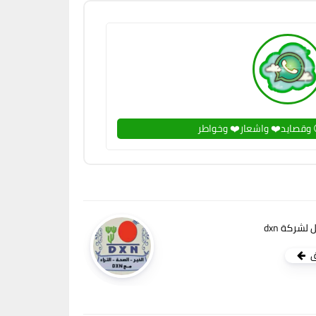
 وقصايد❤️ واشعار❤️ وخواطر
شركة dxn
ق