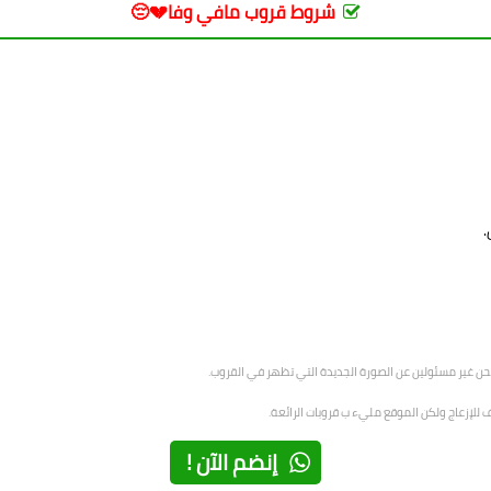
شروط قروب مافي وفا💔😔
.
حن غير مسئولين عن الصورة الجديدة التي تظهر في القروب.
 للإزعاج ولكن الموقع مليء ب قروبات الرائعة.
إنضم الآن !