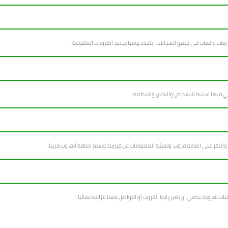
 والنقر على اضافة قروب، وتعبئة المعلومات عن قروبك وستم اصافة القروب قريبا.
بات لقروبك يكفي ان تغير رابط القروب أو التواصل معنا لازالته نهائيا.