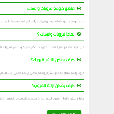
ماهو موقع قروبات واتساب
قروبات واتساب groups whatsapp من أفضل المواقع المختصة بنشر أحسن قروبات واتساب في جميع المجالات ، بتجدد يوميا بجديد القروبات المتنوعة.
لماذا قروبات واتساب ؟
في groups whatsapp لا ننشر الا القروبات الاكثر اهمية، ولا ننشر القروبات التي فيها اساءة للاشخاص والاديان والانظمة...
كيف يمكن النشر قروبك؟
قروب واتساب متاح للجميع ، لنشر قروباتهم يكفي ان تضغط على الزر بالاسفل
كيف يمكن ازالة القروب؟
حاليا لا يمكن ازالة اي القروب الخاص بك، اذا كنت تريد التوقف عن استقبال الطل
قد يعجبك ايضا