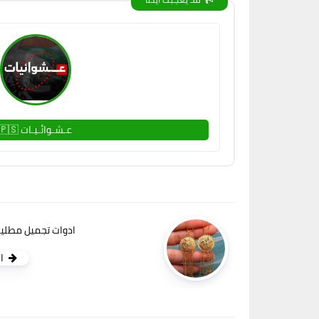
عـشـوائـيـات 🇵🇸
ادوات تجميل مطليا
ا