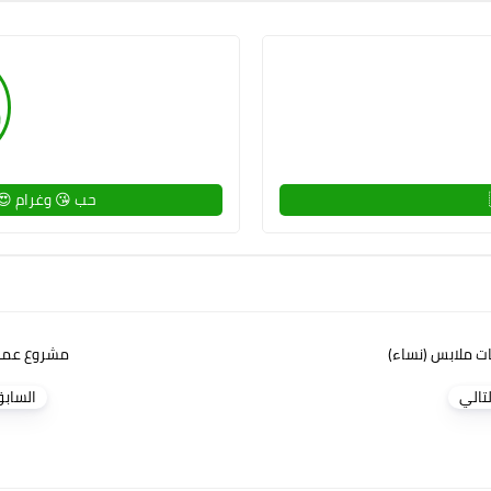
حب 😘 وغرام 😍
ت ملابس (نساء)
مشروع عمل ل
لتالي
الساب