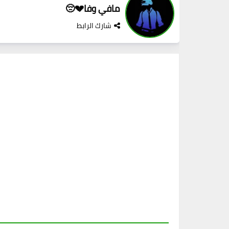
مافي وفا💔😔
شارك الرابط