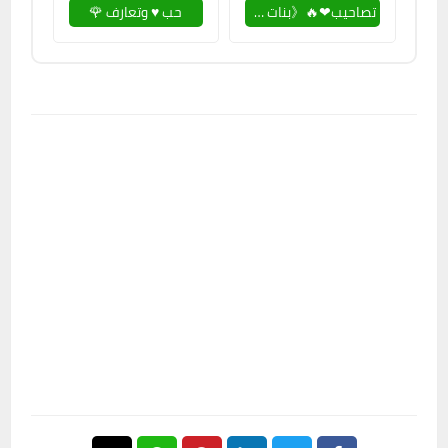
تصاحيب❤🔥《بنات و اولاد》💘🙈
حب ♥ وتعارف 🌹