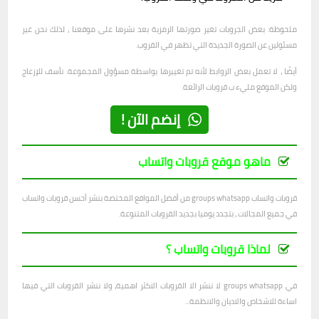
ملحوظة: بعض الجروبات تغير صورتها الرمزية بعد نشرها على موقعنا ، لذلك نحن غير
مسئولين عن الصورة الجديدة التي تظهر في القروب.
أيضًا ، لا تعمل بعض الروابط لأنه تم تغييرها بواسطة مسؤول المجموعة. نأسف للإزعاج
ولكن الموقع مليء ب قروبات الرائعة.
إنضم الآن !
ماهو موقع قروبات واتساب
قروبات واتساب groups whatsapp من أفضل المواقع المختصة بنشر أحسن قروبات واتساب
في جميع المجالات ، بتجدد يوميا بجديد القروبات المتنوعة.
لماذا قروبات واتساب ؟
في groups whatsapp لا ننشر الا القروبات الاكثر اهمية، ولا ننشر القروبات التي فيها
اساءة للاشخاص والاديان والانظمة...