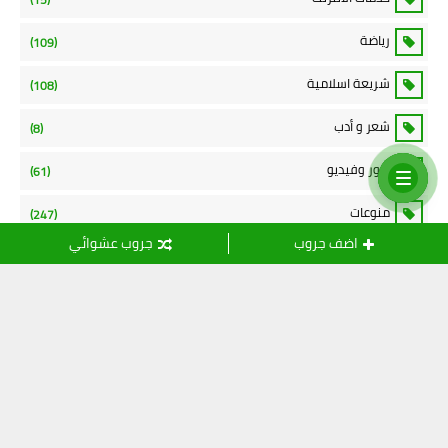
رياضة
(109)
شريعة اسلامية
(108)
شعر و أدب
(8)
صور وفيديو
(61)
منوعات
(247)
اضف جروب
جروب عشوائي
نموذج الاتصال
الاسم
بريد إلكتروني