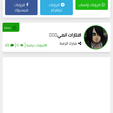
قروبات وتساب
قروبات
قروبات
تيلغرام
فيسبوك
Admin
افتارات انمي😮‍💨🔥
شارك الرابط
#قروبات ترفيه
0
(0)