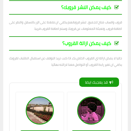
كيف يمكن النشر قروبك؟
قروب واتساب متاح للجميع ، لنشر قروباتهم يكفي ان تضغط على الزر بالاسفل والنقر على
اضافة قروب، وتعبئة المعلومات عن قروبك وستم اصافة القروب قريبا.
كيف يمكن ازالة القروب؟
حاليا لا يمكن ازالة اي القروب الخاص بك، اذا كنت تريد التوقف عن استقبال الطلبات لقروبك
يكفي ان تغير رابط القروب أو التواصل معنا لازالته نهائيا.
قد يعجبك ايضا