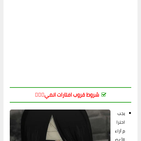
شروط قروب افتارات انمي😮‍💨🔥
يجب
احترا
م آراء
الأعض