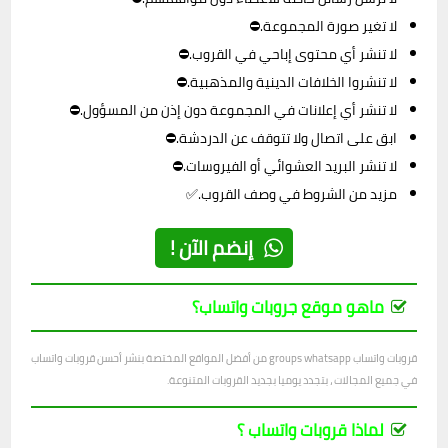
لا تغير صورة المجموعة.⛔
لا تنشر أي محتوى إباحي في القروب.⛔
لا تنشروا الخلافات الدينية والمذهبية.⛔
لا تنشر أي إعلانات في المجموعة دون إذن من المسؤول.⛔
ابق على اتصال ولا تتوقف عن الدردشة.⛔
لا تنشر البريد العشوائي أو الفيروسات.⛔
مزيد من الشروط في وصف القروب.✅
إنضم الآن !
ماهو موقع جروبات واتساب؟
قروبات واتساب groups whatsapp من أفضل المواقع المختصة بنشر أحسن قروبات واتساب
في جميع المجالات ، بتجدد يوميا بجديد القروبات المتنوعة.
لماذا قروبات واتساب ؟