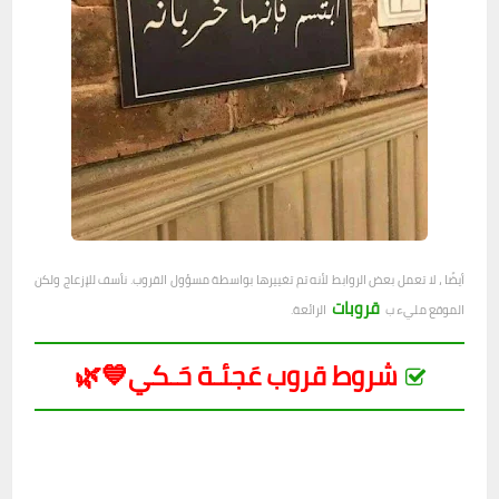
أيضًا ، لا تعمل بعض الروابط لأنه تم تغييرها بواسطة مسؤول القروب. نأسف للإزعاج ولكن
قروبات
الموقع مليء ب
الرائعة.
شروط قروب عَجئـة حَـكي💙🌿