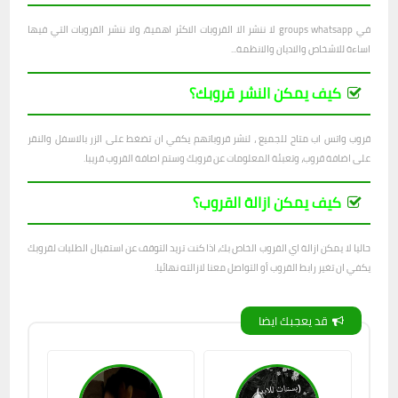
في groups whatsapp لا ننشر الا القروبات الاكثر اهمية، ولا ننشر القروبات التي فيها
اساءة للاشخاص والاديان والانظمة...
كيف يمكن النشر قروبك؟
قروب واتس اب متاح للجميع ، لنشر قروباتهم يكفي ان تضغط على الزر بالاسفل والنقر
على اضافة قروب، وتعبئة المعلومات عن قروبك وستم اصافة القروب قريبا.
كيف يمكن ازالة القروب؟
حاليا لا يمكن ازالة اي القروب الخاص بك، اذا كنت تريد التوقف عن استقبال الطلبات لقروبك
يكفي ان تغير رابط القروب أو التواصل معنا لازالته نهائيا.
قد يعجبك ايضا