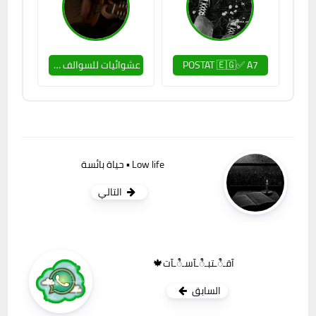
POSTAT 🇪🇬✅ A7
عشوائيات للسوالف 🍓
Low life ▪️ حياة بائسة
التالي
آقـಿـتبـಿـآسـಿـآت🍁
السابق