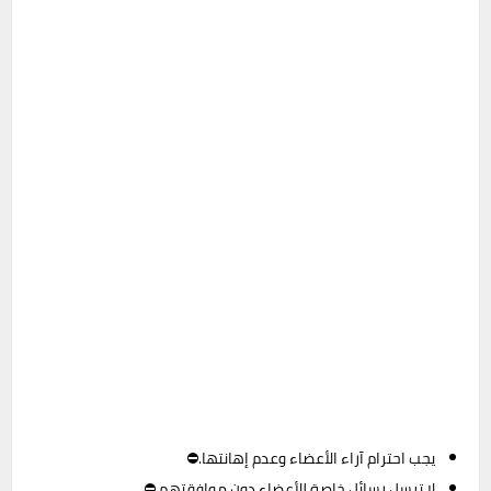
يجب احترام آراء الأعضاء وعدم إهانتها.⛔
لا ترسل رسائل خاصة للأعضاء دون موافقتهم.⛔