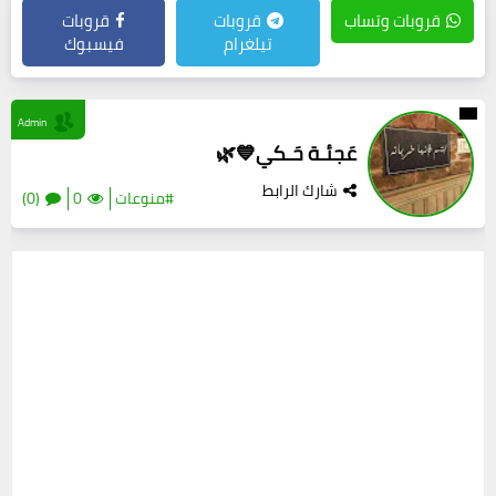
قروبات وتساب
قروبات
قروبات
تيلغرام
فيسبوك
Admin
عَجئـة حَـكي💙🌿
شارك الرابط
#منوعات
0
(0)