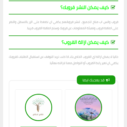
كيف يمكن النشر قروبك؟
قروب واتس اب متاح للجميع ، لنشر قروباتهم يكفي ان تضغط على الزر بالاسفل والنقر
على اضافة قروب، وتعبئة المعلومات عن قروبك وستم اصافة القروب قريبا.
كيف يمكن ازالة القروب؟
حاليا لا يمكن ازالة اي القروب الخاص بك، اذا كنت تريد التوقف عن استقبال الطلبات لقروبك
يكفي ان تغير رابط القروب أو التواصل معنا لازالته نهائيا.
قد يعجبك ايضا