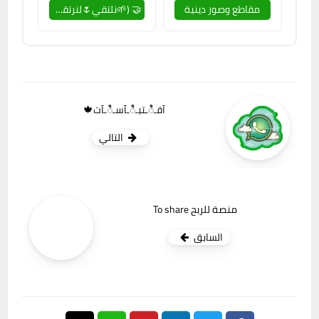
مقاطع وصور دينية
🤝 (🌱نلتقي🌷لنرتقي🌱)🤝
آقـಿـتبـಿـآسـಿـآت🍁
التالي
منصة للربح To share
السابق