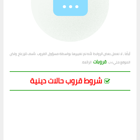
أيضًا ، لا تعمل بعض الروابط لأنه تم تغييرها بواسطة مسؤول القروب. نأسف للإزعاج ولكن
قروبات
الموقع مليء ب
الرائعة.
شروط قروب حالات دينية