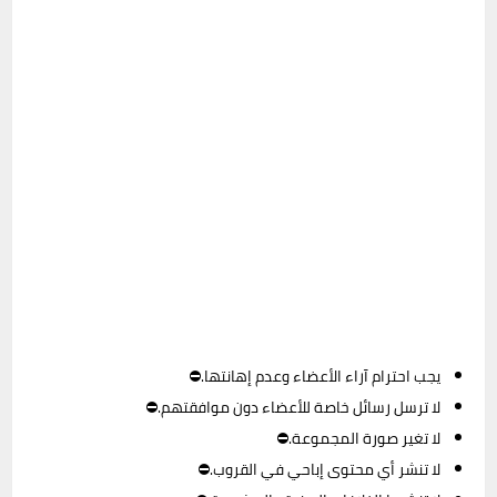
يجب احترام آراء الأعضاء وعدم إهانتها.⛔
لا ترسل رسائل خاصة للأعضاء دون موافقتهم.⛔
لا تغير صورة المجموعة.⛔
لا تنشر أي محتوى إباحي في القروب.⛔