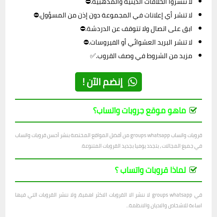
لا تنشروا الخلافات الدينية والمذهبية.⛔
لا تنشر أي إعلانات في المجموعة دون إذن من المسؤول.⛔
ابق على اتصال ولا تتوقف عن الدردشة.⛔
لا تنشر البريد العشوائي أو الفيروسات.⛔
مزيد من الشروط في وصف القروب.✅
إنضم الآن !
ماهو موقع جروبات واتساب؟
قروبات واتساب groups whatsapp من أفضل المواقع المختصة بنشر أحسن قروبات واتساب
في جميع المجالات ، بتجدد يوميا بجديد القروبات المتنوعة.
لماذا قروبات واتساب ؟
في groups whatsapp لا ننشر الا القروبات الاكثر اهمية، ولا ننشر القروبات التي فيها
اساءة للاشخاص والاديان والانظمة...