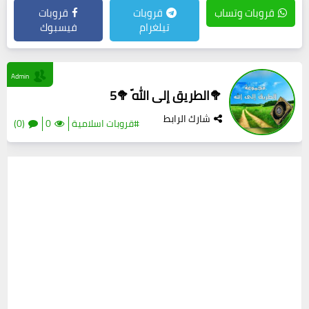
قروبات وتساب
قروبات
قروبات
تيلغرام
فيسبوك
Admin
🥦الطريق إلى اللّه 🥦5
شارك الرابط
#قروبات اسلامية
0
(0)