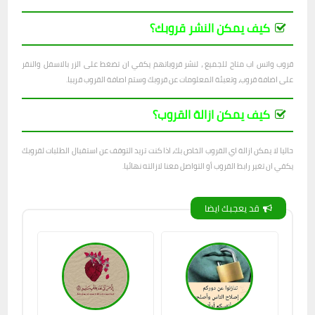
كيف يمكن النشر قروبك؟
قروب واتس اب متاح للجميع ، لنشر قروباتهم يكفي ان تضغط على الزر بالاسفل والنقر
على اضافة قروب، وتعبئة المعلومات عن قروبك وستم اصافة القروب قريبا.
كيف يمكن ازالة القروب؟
حاليا لا يمكن ازالة اي القروب الخاص بك، اذا كنت تريد التوقف عن استقبال الطلبات لقروبك
يكفي ان تغير رابط القروب أو التواصل معنا لازالته نهائيا.
قد يعجبك ايضا