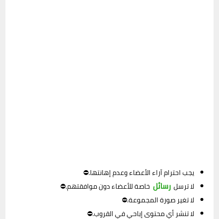
يجب احترام آراء الأعضاء وعدم إهانتها.⛔
رسائل
لا ترسل
خاصة للأعضاء دون موافقتهم.⛔
لا تغير صورة المجموعة.⛔
لا تنشر أي محتوى إباحي في القروب.⛔