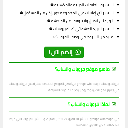
لا تنشروا الخلافات الدينية والمذهبية.⛔
لا تنشر أي إعلانات في المجموعة دون إذن من المسؤول.⛔
ابق على اتصال ولا تتوقف عن الدردشة.⛔
لا تنشر البريد العشوائي أو الفيروسات.⛔
مزيد من الشروط في وصف القروب.✅
إنضم الآن !
ماهو موقع جروبات واتساب؟
قروبات واتساب groups whatsapp من أفضل المواقع المختصة بنشر أحسن قروبات واتساب
في جميع المجالات ، بتجدد يوميا بجديد القروبات المتنوعة.
لماذا قروبات واتساب ؟
في groups whatsapp لا ننشر الا القروبات الاكثر اهمية، ولا ننشر القروبات التي فيها
اساءة للاشخاص والاديان والانظمة...