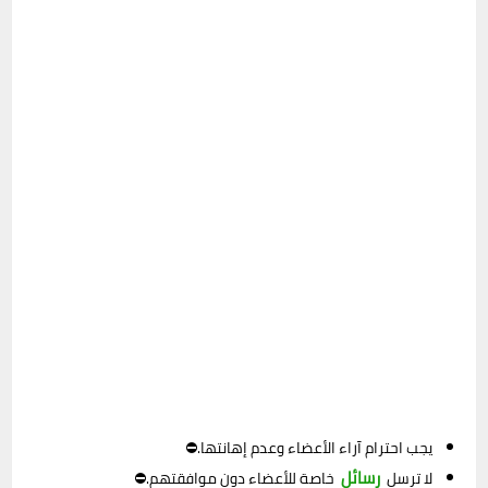
يجب احترام آراء الأعضاء وعدم إهانتها.⛔
رسائل
لا ترسل
خاصة للأعضاء دون موافقتهم.⛔