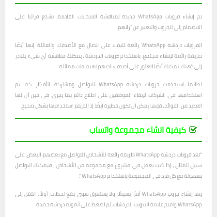
تم إنشاء قروبات WhatsApp جديدة لمناقشة الانتخابات القادمة. نشجع قرائنا على
الانضمام إلى الجروب والتعبير عن آرائهم.
القروبات دردشة WhatsApp رائعة للبقاء على اتصال مع الأصدقاء والعائلة. إنها أيضًا
طريقة رائعة لإنشاء مجتمع. باستخدام كروبات الدردشة ، يمكنك مناقشة أي شيء يتبادر
إلى ذهنك. يمكنك أيضًا العثور على أصدقاء لديهم اهتمامات مماثلة.
لطالما استخدمت جروبات دردشة WhatsApp للتواصل ومشاركة الأفكار. كما تم
استخدامها في الشركات لإبقاء الموظفين على اطلاع دائم بما يجري. في حين أن لها
العديد من الفوائد ، فإنها يمكن أن تكون خطيرة أيضًا إذا لم يتم استخدامها بشكل صحيح.
كيفية انشاء مجموعة واتساب
"تعد قروبات دردشة WhatsApp طريقة رائعة للأشخاص للتواصل مع بعضهم البعض. على
سبيل المثال ، إذا كنت تعمل في مشروع مع مجموعة من الأشخاص ، فيمكنك التواصل
بسهولة مع كل فرد في المجموعة باستخدام WhatsApp ".
يعد إنشاء جروب WhatsApp أمرًا بسيطًا ولا يستغرق سوى بضع لحظات. أولاً ، انتقل إلى
WhatsApp وافتح علامة التبويب الدردشات. ثم اضغط على أيقونة دردشة جديدة.