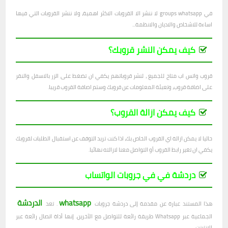
في groups whatsapp لا ننشر الا القروبات الاكثر اهمية، ولا ننشر القروبات التي فيها
اساءة للاشخاص والاديان والانظمة...
كيف يمكن النشر قروبك؟
قروب واتس اب متاح للجميع ، لنشر قروباتهم يكفي ان تضغط على الزر بالاسفل والنقر
على اضافة قروب، وتعبئة المعلومات عن قروبك وستم اصافة القروب قريبا.
كيف يمكن ازالة القروب؟
حاليا لا يمكن ازالة اي القروب الخاص بك، اذا كنت تريد التوقف عن استقبال الطلبات لقروبك
يكفي ان تغير رابط القروب أو التواصل معنا لازالته نهائيا.
دردشة في في جروبات الواتساب
whatsapp
الدردشة
هذا المستند عبارة عن مقدمة إلى دردشة جروبات
. تعد
الجماعية عبر Whatsapp طريقة رائعة للتواصل مع الآخرين. إنها أداة اتصال رائعة عبر
الإنترنت.