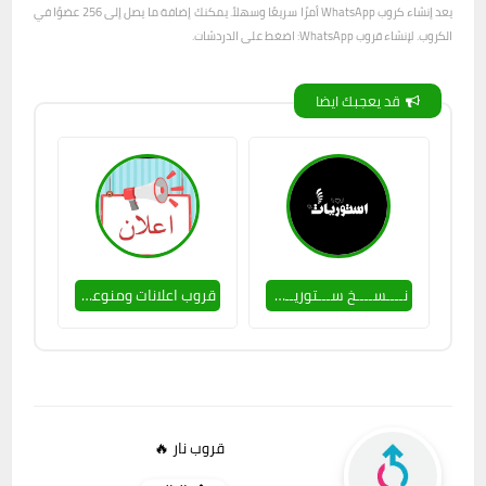
يعد إنشاء كروب WhatsApp أمرًا سريعًا وسهلاً. يمكنك إضافة ما يصل إلى 256 عضوًا في
الكروب. لإنشاء قروب WhatsApp: اضغط على الدردشات.
قد يعجبك ايضا
نــــســــخ ســـتوريــــات 2023
قروب اعلانات ومنوعات 2
قروب نار 🔥