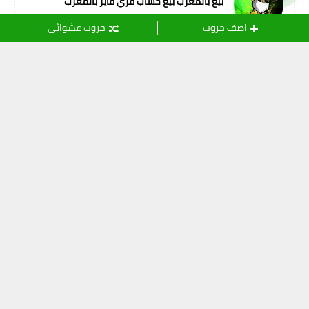
بيع بالمغرب بيع حساب فري فاير بالمغرب
اضف جروب
جروب عشوائي
التسميات
أصدقاء المهنة
(11)
ثقافة
(24)
خدمات الانترنت
(15)
رياضة
(109)
شريعة اسلامية
(108)
شعر و أدب
(8)
صور وفيديو
(61)