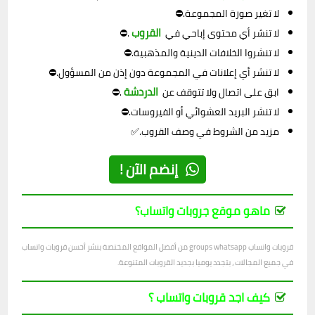
لا تغير صورة المجموعة.⛔
القروب
لا تنشر أي محتوى إباحي في
.⛔
لا تنشروا الخلافات الدينية والمذهبية.⛔
لا تنشر أي إعلانات في المجموعة دون إذن من المسؤول.⛔
الدردشة
ابق على اتصال ولا تتوقف عن
.⛔
لا تنشر البريد العشوائي أو الفيروسات.⛔
مزيد من الشروط في وصف القروب.✅
إنضم الآن !
ماهو موقع جروبات واتساب؟
قروبات واتساب groups whatsapp من أفضل المواقع المختصة بنشر أحسن قروبات واتساب
في جميع المجالات ، بتجدد يوميا بجديد القروبات المتنوعة.
كيف اجد قروبات واتساب ؟