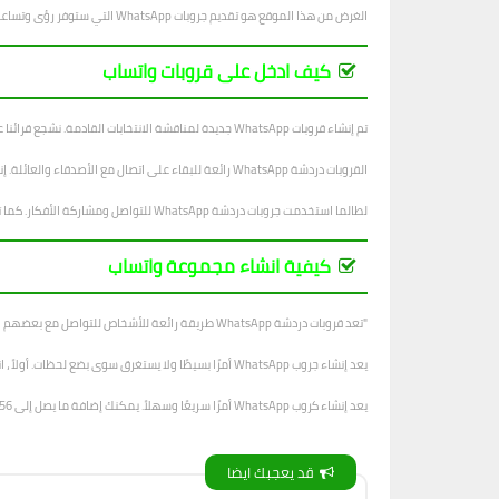
الغرض من هذا الموقع هو تقديم جروبات WhatsApp التي ستوفر رؤى وتساعد في تحسين سير عمل مستخدمينا.
كيف ادخل على قروبات واتساب
تم إنشاء قروبات WhatsApp جديدة لمناقشة الانتخابات القادمة. نشجع قرائنا على الانضمام إلى الجروب والتعبير عن آرائهم.
القروبات دردشة WhatsApp رائعة للبقاء على اتصال مع الأصدقاء والعائلة. إنها أيضًا طريقة رائعة لإنشاء مجتمع. باستخدام كروبات الدردشة ، يمكنك مناقشة أي شيء يتبادر إلى ذهنك. يمكنك أيضًا العثور على أصدقاء لديهم اهتمامات مماثلة.
لطالما استخدمت جروبات دردشة WhatsApp للتواصل ومشاركة الأفكار. كما تم استخدامها في الشركات لإبقاء الموظفين على اطلاع دائم بما يجري. في حين أن لها العديد من الفوائد ، فإنها يمكن أن تكون خطيرة أيضًا إذا لم يتم استخدامها بشكل صحيح.
كيفية انشاء مجموعة واتساب
"تعد قروبات دردشة WhatsApp طريقة رائعة للأشخاص للتواصل مع بعضهم البعض. على سبيل المثال ، إذا كنت تعمل في مشروع مع مجموعة من الأشخاص ، فيمكنك التواصل بسهولة مع كل فرد في المجموعة باستخدام WhatsApp ".
يعد إنشاء جروب WhatsApp أمرًا بسيطًا ولا يستغرق سوى بضع لحظات. أولاً ، انتقل إلى WhatsApp وافتح علامة التبويب الدردشات. ثم اضغط على أيقونة دردشة جديدة.
يعد إنشاء كروب WhatsApp أمرًا سريعًا وسهلاً. يمكنك إضافة ما يصل إلى 256 عضوًا في الكروب. لإنشاء قروب WhatsApp: اضغط على الدردشات.
قد يعجبك ايضا