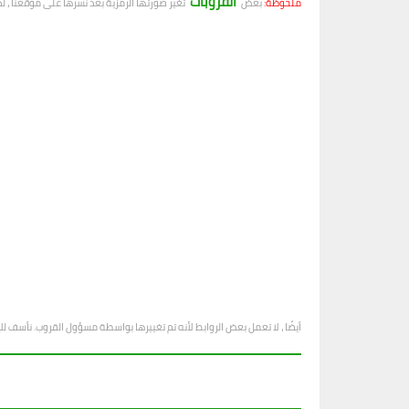
القروبات
ملحوظة:
بعض
تغير صورتها الرمزية بعد نشرها على موقعنا ، ل
أيضًا ، لا تعمل بعض الروابط لأنه تم تغييرها بواسطة مسؤول القروب. نأسف ل