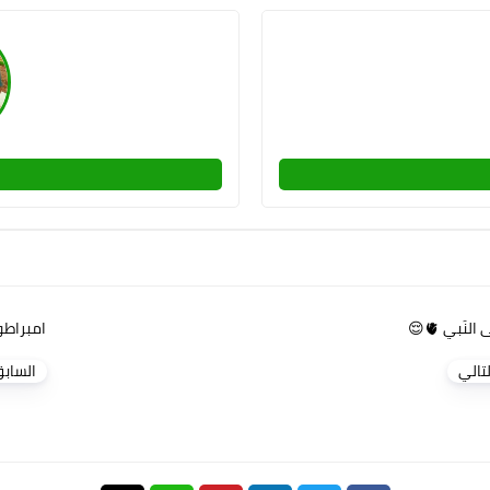
النَبي 🫀😌
امبراطو
لتالي
الساب