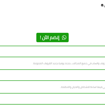
.⛔
إنضم الآن !