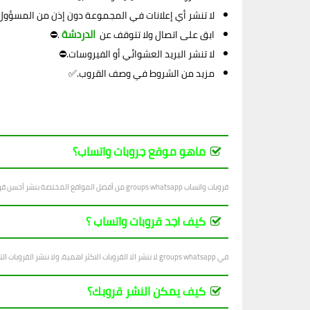
لا تنشر أي إعلانات في المجموعة دون إذن من المسؤول
الدردشة
ابق على اتصال ولا تتوقف عن
.⛔
لا تنشر البريد العشوائي أو الفيروسات.⛔
مزيد من الشروط في وصف القروب.✅
ماهو موقع جروبات واتساب؟
قروبات واتساب groups whatsapp من أفضل المواقع المختصة بنشر أحسن قروبات واتساب في جميع المجالات ، بتجدد يوميا بجديد القروبات المتنوعة.
كيف اجد قروبات واتساب ؟
في groups whatsapp لا ننشر الا القروبات الاكثر اهمية، ولا ننشر القروبات التي فيها اساءة للاشخاص والاديان والانظمة...
كيف يمكن النشر قروبك؟