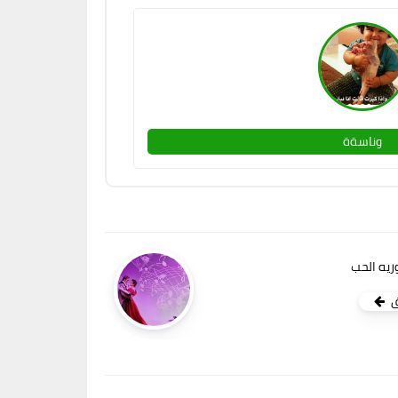
وناسةة
ريه الحب
ق