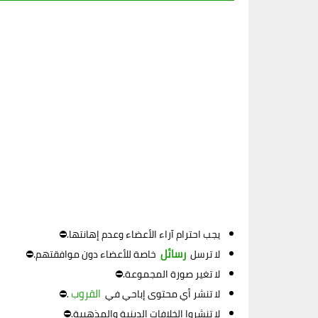
يجب احترام آراء الأعضاء وعدم إهانتها.⛔
رسائل
لا ترسل
خاصة للأعضاء دون موافقتهم.⛔
لا تغير صورة المجموعة.⛔
القروب
لا تنشر أي محتوى إباحي في
.⛔
لا تنشروا الخلافات الدينية والمذهبية.⛔