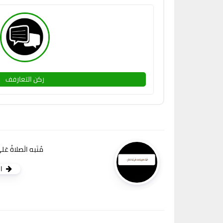
ركن التعارفف
مُنَبه الَصلاةُ عَلى 
ا