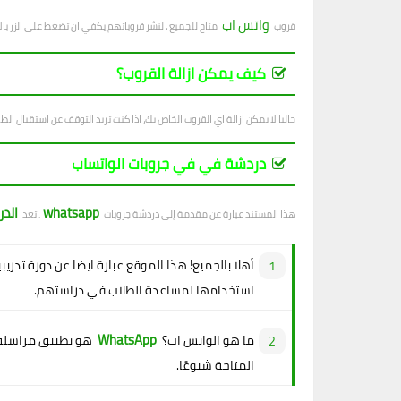
واتس اب
قروب
متاح للجميع ، لنشر قروباتهم يكفي ان تضغط على الزر با
كيف يمكن ازالة القروب؟
حاليا لا يمكن ازالة اي القروب الخاص بك، اذا كنت تريد التوقف عن استقبال الطل
دردشة في في جروبات الواتساب
whatsapp
الد
هذا المستند عبارة عن مقدمة إلى دردشة جروبات
. تعد
أهلا بالجميع! هذا الموقع عبارة ايضا عن دورة تدريب
استخدامها لمساعدة الطلاب في دراستهم.
WhatsApp
ما هو الواتس اب؟
هو تطبيق مراسلة 
المتاحة شيوعًا.