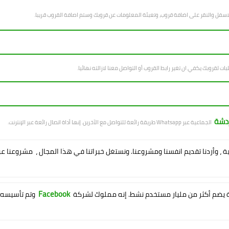
لاسفل والنقر على اضافة قروب، وتعبئة المعلومات عن قروبك وستم اصافة القروب قريبا.
بات لقروبك يكفي ان تغير رابط القروب أو التواصل معنا لازالته نهائيا.
ردشة
الجماعية عبر Whatsapp طريقة رائعة للتواصل مع الآخرين. إنها أداة اتصال رائعة عبر الإنترنت.
ية ، وأردنا تقديم انفسنا ومشروعنا. ونستغل خبراتنا في هذا المجال ، مشروعنا ع
Facebook
يضم أكثر من مليار مستخدم نشط. إنه مملوك لشركة