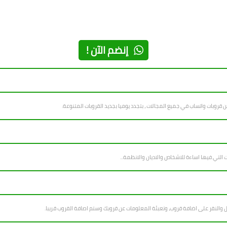
إنضم الآن !
ل والنقر على اضافة قروب، وتعبئة المعلومات عن قروبك وستم اصافة القروب قريبا.