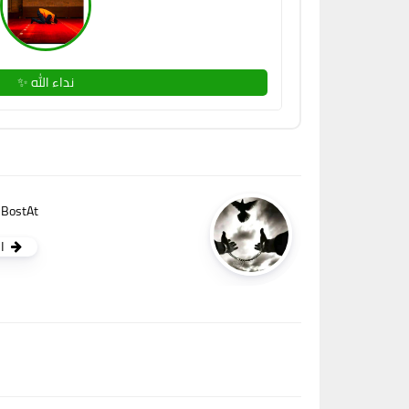
نداء الله ✨
BostAt
ا