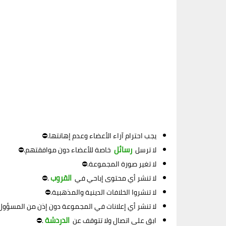
يجب احترام آراء الأعضاء وعدم إهانتها.⛔
رسائل
لا ترسل
خاصة للأعضاء دون موافقتهم.⛔
لا تغير صورة المجموعة.⛔
القروب
لا تنشر أي محتوى إباحي في
.⛔
لا تنشروا الخلافات الدينية والمذهبية.⛔
لا تنشر أي إعلانات في المجموعة دون إذن من المسؤول
الدردشة
ابق على اتصال ولا تتوقف عن
.⛔