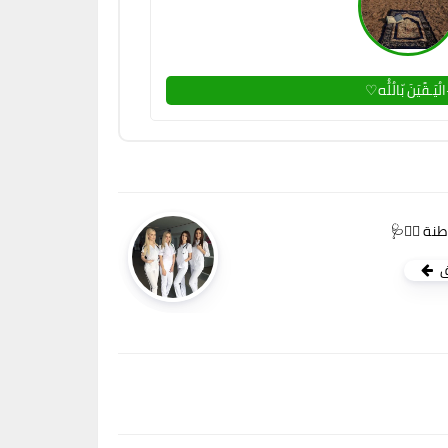
لُيَـقًيَنَ بّالُلُُه♡
طنة 👩‍⚕️🩺
ق