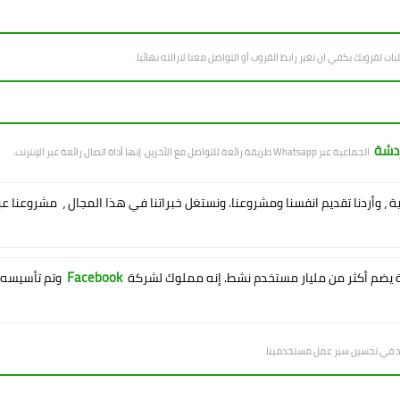
بات لقروبك يكفي ان تغير رابط القروب أو التواصل معنا لازالته نهائيا.
ردشة
الجماعية عبر Whatsapp طريقة رائعة للتواصل مع الآخرين. إنها أداة اتصال رائعة عبر الإنترنت.
ية ، وأردنا تقديم انفسنا ومشروعنا. ونستغل خبراتنا في هذا المجال ، مشروعنا ع
Facebook
يضم أكثر من مليار مستخدم نشط. إنه مملوك لشركة