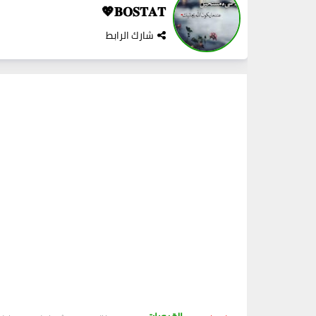
𝐁𝐎𝐒𝐓𝐀𝐓💖
شارك الرابط