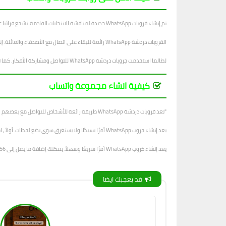
تم إنشاء قروبات WhatsApp جديدة لمناقشة الانتخابات القادمة. نشجع قرائنا على الانضمام إلى الجروب والتعبير عن آرائهم.
القروبات دردشة WhatsApp رائعة للبقاء على اتصال مع الأصدقاء والعائلة. إنها أيضًا طريقة رائعة لإنشاء مجتمع. باستخدام كروبات الدردشة ، يمكنك مناقشة أي شيء يتبادر إلى ذهنك. يمكنك أيضًا العثور على أصدقاء لديهم اهتمامات مماثلة.
لطالما استخدمت جروبات دردشة WhatsApp للتواصل ومشاركة الأفكار. كما تم استخدامها في الشركات لإبقاء الموظفين على اطلاع دائم بما يجري. في حين أن لها العديد من الفوائد ، فإنها يمكن أن تكون خطيرة أيضًا إذا لم يتم استخدامها بشكل صحيح.
كيفية انشاء مجموعة واتساب
"تعد قروبات دردشة WhatsApp طريقة رائعة للأشخاص للتواصل مع بعضهم البعض. على سبيل المثال ، إذا كنت تعمل في مشروع مع مجموعة من الأشخاص ، فيمكنك التواصل بسهولة مع كل فرد في المجموعة باستخدام WhatsApp ".
يعد إنشاء جروب WhatsApp أمرًا بسيطًا ولا يستغرق سوى بضع لحظات. أولاً ، انتقل إلى WhatsApp وافتح علامة التبويب الدردشات. ثم اضغط على أيقونة دردشة جديدة.
يعد إنشاء كروب WhatsApp أمرًا سريعًا وسهلاً. يمكنك إضافة ما يصل إلى 256 عضوًا في الكروب. لإنشاء قروب WhatsApp: اضغط على الدردشات.
قد يعجبك ايضا