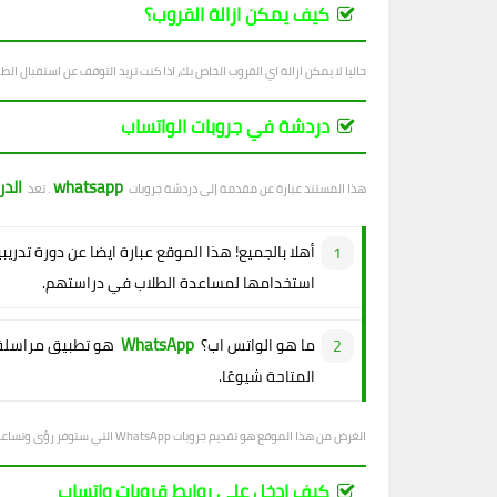
كيف يمكن ازالة القروب؟
حاليا لا يمكن ازالة اي القروب الخاص بك، اذا كنت تريد التوقف عن استقبال الطل
دردشة في جروبات الواتساب
whatsapp
الد
هذا المستند عبارة عن مقدمة إلى دردشة جروبات
. تعد
أهلا بالجميع! هذا الموقع عبارة ايضا عن دورة تدريب
استخدامها لمساعدة الطلاب في دراستهم.
WhatsApp
ما هو الواتس اب؟
هو تطبيق مراسلة 
المتاحة شيوعًا.
الغرض من هذا الموقع هو تقديم جروبات WhatsApp التي ستوفر رؤى وتساعد في تحسين سير عمل مستخدمينا.
كيف ادخل على روابط قروبات واتساب