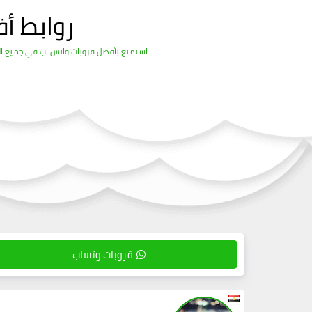
روابط أ
استمتع بأفضل قروبات واتس اب في جميع المج
قروبات وتساب