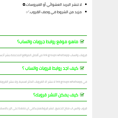
لا تنشر البريد العشوائي أو الفيروسات.⛔
مزيد من الشروط في وصف القروب.✅
ماهو موقع روابط جروبات واتساب؟
قروبات واتساب link groups whatsapp من أفضل المواقع المختصة بنشر أحسن قروبات واتساب في جميع المجالات ، بتجدد يوميا بجديد القروبات المتنوعة.
كيف اجد روابط قروبات واتساب ؟
في link groups whatsapp لا ننشر الا القروبات الاكثر اهمية، ولا ننشر القروبات التي فيها اساءة للاشخاص والاديان والانظمة...
كيف يمكن النشر قروبك؟
قروب واتس اب متاح للجميع ، لنشر قروباتهم يكفي ان تضغط على الزر بالاسف