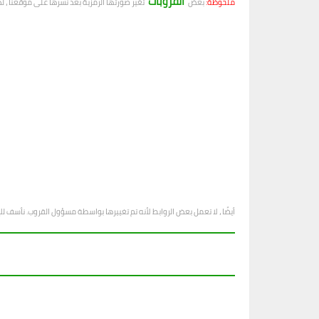
القروبات
ملحوظة:
بعض
تغير صورتها الرمزية بعد نشرها على موقعنا ، ل
أيضًا ، لا تعمل بعض الروابط لأنه تم تغييرها بواسطة مسؤول القروب. نأسف ل