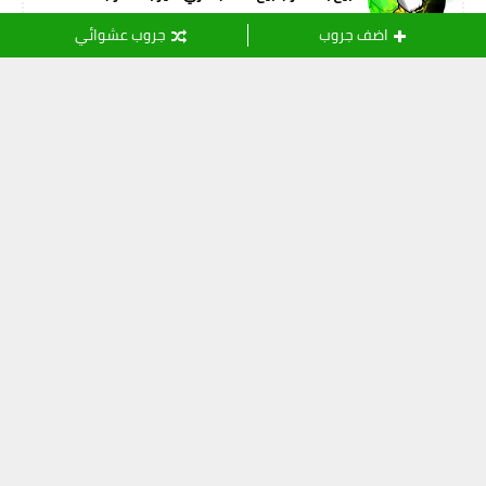
اضف جروب
جروب عشوائي
التسميات
أصدقاء المهنة
(11)
ثقافة
(24)
خدمات الانترنت
(15)
رياضة
(109)
شريعة اسلامية
(108)
شعر و أدب
(8)
صور وفيديو
(61)