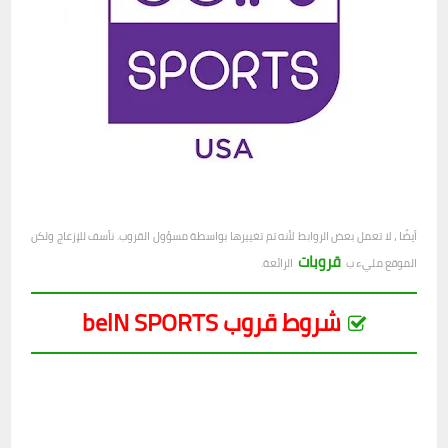
أيضًا ، لا تعمل بعض الروابط لأنه تم تغييرها بواسطة مسؤول القروب. نأسف للإزعاج ولكن
قروبات
الموقع مليء ب
الرائعة.
شروط قروب belN SPORTS