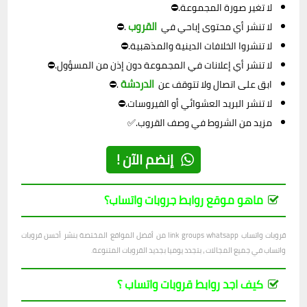
لا تغير صورة المجموعة.⛔
القروب
لا تنشر أي محتوى إباحي في
.⛔
لا تنشروا الخلافات الدينية والمذهبية.⛔
لا تنشر أي إعلانات في المجموعة دون إذن من المسؤول.⛔
الدردشة
ابق على اتصال ولا تتوقف عن
.⛔
لا تنشر البريد العشوائي أو الفيروسات.⛔
مزيد من الشروط في وصف القروب.✅
إنضم الآن !
ماهو موقع روابط جروبات واتساب؟
قروبات واتساب link groups whatsapp من أفضل المواقع المختصة بنشر أحسن قروبات
واتساب في جميع المجالات ، بتجدد يوميا بجديد القروبات المتنوعة.
كيف اجد روابط قروبات واتساب ؟