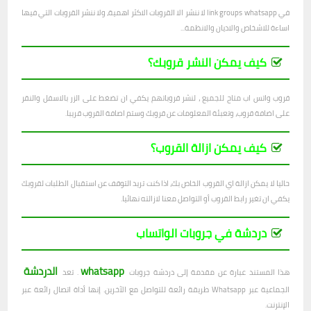
في link groups whatsapp لا ننشر الا القروبات الاكثر اهمية، ولا ننشر القروبات التي فيها
اساءة للاشخاص والاديان والانظمة...
كيف يمكن النشر قروبك؟
قروب واتس اب متاح للجميع ، لنشر قروباتهم يكفي ان تضغط على الزر بالاسفل والنقر
على اضافة قروب، وتعبئة المعلومات عن قروبك وستم اصافة القروب قريبا.
كيف يمكن ازالة القروب؟
حاليا لا يمكن ازالة اي القروب الخاص بك، اذا كنت تريد التوقف عن استقبال الطلبات لقروبك
يكفي ان تغير رابط القروب أو التواصل معنا لازالته نهائيا.
دردشة في جروبات الواتساب
whatsapp
الدردشة
هذا المستند عبارة عن مقدمة إلى دردشة جروبات
. تعد
الجماعية عبر Whatsapp طريقة رائعة للتواصل مع الآخرين. إنها أداة اتصال رائعة عبر
الإنترنت.