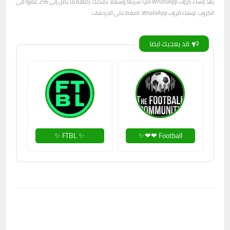
يعد إنشاء كروب WhatsApp أمرًا سريعًا وسهلاً. يمكنك إضافة ما يصل إلى 256 عضوًا في
الكروب. لإنشاء قروب WhatsApp: اضغط على الدردشات.
قد يعجبك ايضا
✨ FTBL ✨
Football ❤❤✨