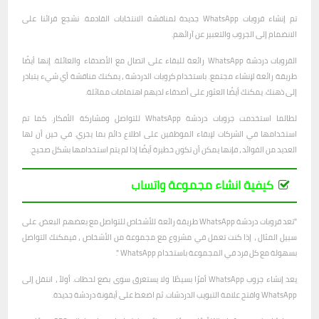
تم إنشاء قروبات WhatsApp جديدة لمناقشة الانتخابات القادمة. نشجع قرائنا على
الانضمام إلى الجروب والتعبير عن آرائهم.
القروبات دردشة WhatsApp رائعة للبقاء على اتصال مع الأصدقاء والعائلة. إنها أيضًا
طريقة رائعة لإنشاء مجتمع. باستخدام كروبات الدردشة ، يمكنك مناقشة أي شيء يتبادر
إلى ذهنك. يمكنك أيضًا العثور على أصدقاء لديهم اهتمامات مماثلة.
لطالما استخدمت جروبات دردشة WhatsApp للتواصل ومشاركة الأفكار. كما تم
استخدامها في الشركات لإبقاء الموظفين على اطلاع دائم بما يجري. في حين أن لها
العديد من الفوائد ، فإنها يمكن أن تكون خطيرة أيضًا إذا لم يتم استخدامها بشكل صحيح.
كيفية انشاء مجموعة واتساب
"تعد قروبات دردشة WhatsApp طريقة رائعة للأشخاص للتواصل مع بعضهم البعض. على
سبيل المثال ، إذا كنت تعمل في مشروع مع مجموعة من الأشخاص ، فيمكنك التواصل
بسهولة مع كل فرد في المجموعة باستخدام WhatsApp ".
يعد إنشاء جروب WhatsApp أمرًا بسيطًا ولا يستغرق سوى بضع لحظات. أولاً ، انتقل إلى
WhatsApp وافتح علامة التبويب الدردشات. ثم اضغط على أيقونة دردشة جديدة.