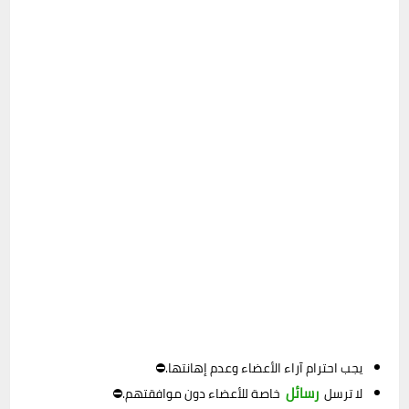
يجب احترام آراء الأعضاء وعدم إهانتها.⛔
رسائل
لا ترسل
خاصة للأعضاء دون موافقتهم.⛔