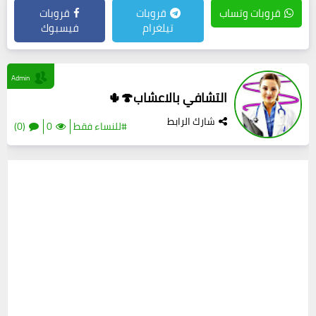
قروبات وتساب
قروبات
قروبات
تيلغرام
فيسبوك
Admin
التشافي بالاعشاب🍄🌵
شارك الرابط
#للنساء فقط
0
(0)