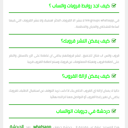
كيف اجد روابط قروبات واتساب ؟
في link groups whatsapp لا ننشر الا القروبات الاكثر اهمية، ولا ننشر القروبات التي فيها
اساءة للاشخاص والاديان والانظمة...
كيف يمكن النشر قروبك؟
قروب واتس اب متاح للجميع ، لنشر قروباتهم يكفي ان تضغط على الزر بالاسفل والنقر
على اضافة قروب، وتعبئة المعلومات عن قروبك وستم اصافة القروب قريبا.
كيف يمكن ازالة القروب؟
حاليا لا يمكن ازالة اي القروب الخاص بك، اذا كنت تريد التوقف عن استقبال الطلبات لقروبك
يكفي ان تغير رابط القروب أو التواصل معنا لازالته نهائيا.
دردشة في جروبات الواتساب
whatsapp
الدردشة
هذا المستند عبارة عن مقدمة إلى دردشة جروبات
. تعد