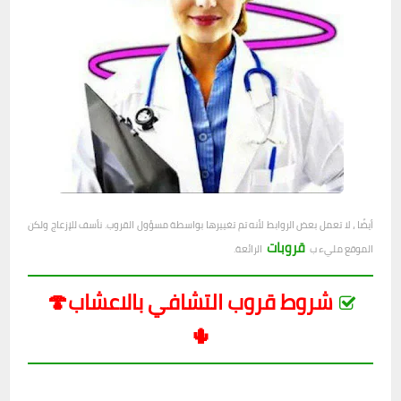
أيضًا ، لا تعمل بعض الروابط لأنه تم تغييرها بواسطة مسؤول القروب. نأسف للإزعاج ولكن
قروبات
الموقع مليء ب
الرائعة.
شروط قروب التشافي بالاعشاب🍄
🌵