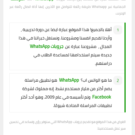
الجماعية عبر Whatsapp طريقة رائعة للتواصل مع الآخرين. إنها أداة اتصال رائعة عبر
الإنترنت.
أهلا بالجميع! هذا الموقع عبارة ايضا عن دورة تدريبية ،
وأردنا تقديم انفسنا ومشروعنا. ونستغل خبراتنا في هذا
جروبات WhatsApp
المجال ، مشروعنا عبارة عن
جديدة سيتم استخدامها لمساعدة الطلاب في
دراستهم.
WhatsApp
ما هو الواتس اب؟
هو تطبيق مراسلة
يضم أكثر من مليار مستخدم نشط. إنه مملوك لشركة
Facebook
وتم تأسيسه في عام 2009. وهو أحد أكثر
تطبيقات المراسلة المتاحة شيوعًا.
الغرض من هذا الموقع هو تقديم جروبات WhatsApp التي ستوفر رؤى وتساعد في تحسين
سير عمل مستخدمينا.