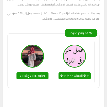
WhatsApp وافتح علامة التبويب الدردشات. ثم اضغط على أيقونة دردشة جديدة.
يعد إنشاء كروب WhatsApp أمرًا سريعًا وسهلاً. يمكنك إضافة ما يصل إلى 256 عضوًا في
الكروب. لإنشاء قروب WhatsApp: اضغط على الدردشات.
قد يعجبك ايضا
✨💎للنساء فقط ✨💎
تعارف بنات وشباب