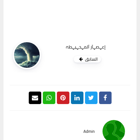
إعہصہآر آلمہحہيہطہ
السابق
Admin