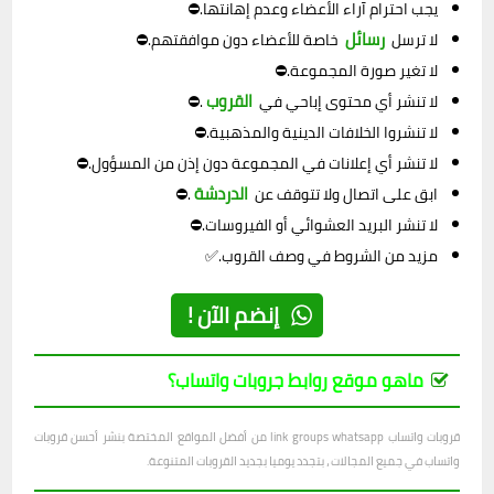
يجب احترام آراء الأعضاء وعدم إهانتها.⛔
رسائل
لا ترسل
خاصة للأعضاء دون موافقتهم.⛔
لا تغير صورة المجموعة.⛔
القروب
لا تنشر أي محتوى إباحي في
.⛔
لا تنشروا الخلافات الدينية والمذهبية.⛔
لا تنشر أي إعلانات في المجموعة دون إذن من المسؤول.⛔
الدردشة
ابق على اتصال ولا تتوقف عن
.⛔
لا تنشر البريد العشوائي أو الفيروسات.⛔
مزيد من الشروط في وصف القروب.✅
إنضم الآن !
ماهو موقع روابط جروبات واتساب؟
قروبات واتساب link groups whatsapp من أفضل المواقع المختصة بنشر أحسن قروبات
واتساب في جميع المجالات ، بتجدد يوميا بجديد القروبات المتنوعة.