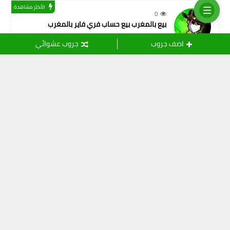
الأكثر مشاهدة
0
بيع بالمغرب بيع حساب فري فاير بالمغرب
اضف جروب
جروب عشوائي
التسميات
أصدقاء المهنة
(11)
ثقافة
(24)
خدمات الانترنت
(15)
رياضة
(109)
شريعة اسلامية
(108)
شعر و أدب
(8)