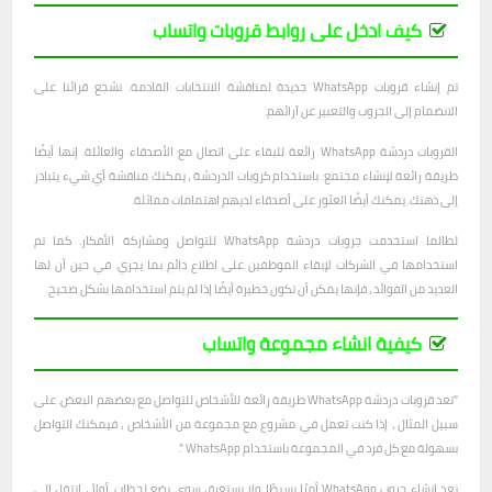
كيف ادخل على روابط قروبات واتساب
تم إنشاء قروبات WhatsApp جديدة لمناقشة الانتخابات القادمة. نشجع قرائنا على
الانضمام إلى الجروب والتعبير عن آرائهم.
القروبات دردشة WhatsApp رائعة للبقاء على اتصال مع الأصدقاء والعائلة. إنها أيضًا
طريقة رائعة لإنشاء مجتمع. باستخدام كروبات الدردشة ، يمكنك مناقشة أي شيء يتبادر
إلى ذهنك. يمكنك أيضًا العثور على أصدقاء لديهم اهتمامات مماثلة.
لطالما استخدمت جروبات دردشة WhatsApp للتواصل ومشاركة الأفكار. كما تم
استخدامها في الشركات لإبقاء الموظفين على اطلاع دائم بما يجري. في حين أن لها
العديد من الفوائد ، فإنها يمكن أن تكون خطيرة أيضًا إذا لم يتم استخدامها بشكل صحيح.
كيفية انشاء مجموعة واتساب
"تعد قروبات دردشة WhatsApp طريقة رائعة للأشخاص للتواصل مع بعضهم البعض. على
سبيل المثال ، إذا كنت تعمل في مشروع مع مجموعة من الأشخاص ، فيمكنك التواصل
بسهولة مع كل فرد في المجموعة باستخدام WhatsApp ".
يعد إنشاء جروب WhatsApp أمرًا بسيطًا ولا يستغرق سوى بضع لحظات. أولاً ، انتقل إلى