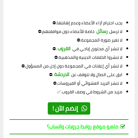
يجب احترام آراء الأعضاء وعدم إهانتها.⛔
رسائل
لا ترسل
خاصة للأعضاء دون موافقتهم.⛔
لا تغير صورة المجموعة.⛔
القروب
لا تنشر أي محتوى إباحي في
.⛔
لا تنشروا الخلافات الدينية والمذهبية.⛔
لا تنشر أي إعلانات في المجموعة دون إذن من المسؤول.⛔
الدردشة
ابق على اتصال ولا تتوقف عن
.⛔
لا تنشر البريد العشوائي أو الفيروسات.⛔
مزيد من الشروط في وصف القروب.✅
إنضم الآن !
ماهو موقع روابط جروبات واتساب؟