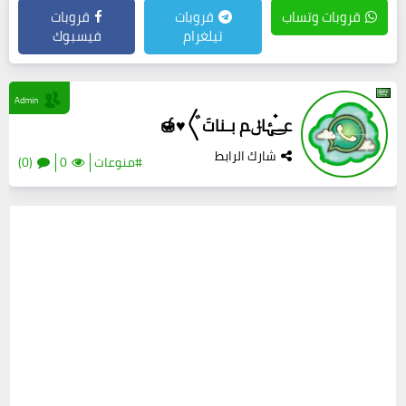
قروبات وتساب
قروبات
قروبات
تيلغرام
فيسبوك
Admin
عـ๋͜‏ـۂاݪم بـناتَ〲♥️🍯
شارك الرابط
#منوعات
0
(0)