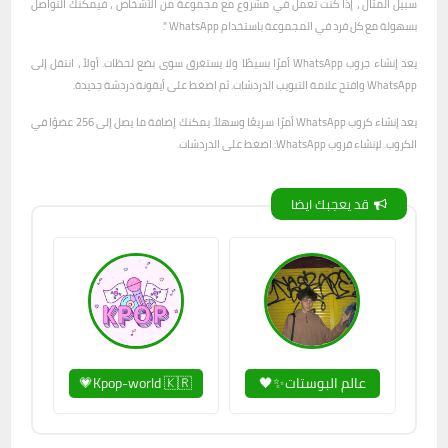
سبيل المثال ، إذا كنت تعمل في مشروع مع مجموعة من الأشخاص ، فيمكنك التواصل
بسهولة مع كل فرد في المجموعة باستخدام WhatsApp ".
يعد إنشاء جروب WhatsApp أمرًا بسيطًا ولا يستغرق سوى بضع لحظات. أولاً ، انتقل إلى
WhatsApp وافتح علامة التبويب الدردشات. ثم اضغط على أيقونة دردشة جديدة.
يعد إنشاء كروب WhatsApp أمرًا سريعًا وسهلاً. يمكنك إضافة ما يصل إلى 256 عضوًا في
الكروب. لإنشاء قروب WhatsApp: اضغط على الدردشات.
قد يعجبك ايضا
عالم البوستات✨🖤
Kpop-world 🇰🇷💗