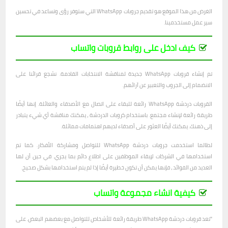
الغرض من هذا الموقع هو تقديم جروبات WhatsApp التي ستوفر رؤى وتساعد في تحسين
سير عمل مستخدمينا.
كيف ادخل على روابط قروبات واتساب
تم إنشاء قروبات WhatsApp جديدة لمناقشة الانتخابات القادمة. نشجع قرائنا على
الانضمام إلى الجروب والتعبير عن آرائهم.
القروبات دردشة WhatsApp رائعة للبقاء على اتصال مع الأصدقاء والعائلة. إنها أيضًا
طريقة رائعة لإنشاء مجتمع. باستخدام كروبات الدردشة ، يمكنك مناقشة أي شيء يتبادر
إلى ذهنك. يمكنك أيضًا العثور على أصدقاء لديهم اهتمامات مماثلة.
لطالما استخدمت جروبات دردشة WhatsApp للتواصل ومشاركة الأفكار. كما تم
استخدامها في الشركات لإبقاء الموظفين على اطلاع دائم بما يجري. في حين أن لها
العديد من الفوائد ، فإنها يمكن أن تكون خطيرة أيضًا إذا لم يتم استخدامها بشكل صحيح.
كيفية انشاء مجموعة واتساب
"تعد قروبات دردشة WhatsApp طريقة رائعة للأشخاص للتواصل مع بعضهم البعض. على