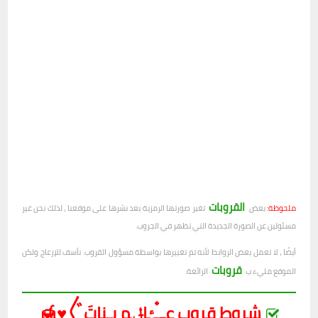
القروبات
ملحوظة:
بعض
تغير صورتها الرمزية بعد نشرها على موقعنا ، لذلك نحن غير
مسئولين عن الصورة الجديدة التي تظهر في الجروب.
أيضًا ، لا تعمل بعض الروابط لأنه تم تغييرها بواسطة مسؤول القروب. نأسف للإزعاج ولكن
قروبات
الموقع مليء ب
الرائعة.
شروط قروب عـ๋͜‏ـۂاݪم بـناتَ〲♥️🍯