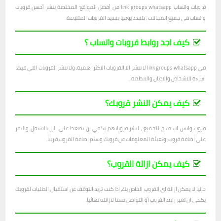
قروبات واتساب link groups whatsapp من أفضل المواقع المختصة بنشر أحسن قروبات
واتساب في جميع المجالات ، بتجدد يوميا بجديد القروبات المتنوعة.
كيف اجد روابط قروبات واتساب ؟
في link groups whatsapp لا ننشر الا القروبات الاكثر اهمية، ولا ننشر القروبات التي فيها
اساءة للاشخاص والاديان والانظمة...
كيف يمكن النشر قروبك؟
قروب واتس اب متاح للجميع ، لنشر قروباتهم يكفي ان تضغط على الزر بالاسفل والنقر
على اضافة قروب، وتعبئة المعلومات عن قروبك وستم اصافة القروب قريبا.
كيف يمكن ازالة القروب؟
حاليا لا يمكن ازالة اي القروب الخاص بك، اذا كنت تريد التوقف عن استقبال الطلبات لقروبك
يكفي ان تغير رابط القروب أو التواصل معنا لازالته نهائيا.