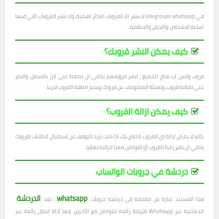
في link groups whatsapp لا ننشر الا القروبات الاكثر اهمية، ولا ننشر القروبات التي فيها
اساءة للاشخاص والاديان والانظمة...
كيف يمكن النشر قروبك؟
قروب واتس اب متاح للجميع ، لنشر قروباتهم يكفي ان تضغط على الزر بالاسفل والنقر
على اضافة قروب، وتعبئة المعلومات عن قروبك وستم اصافة القروب قريبا.
كيف يمكن ازالة القروب؟
حاليا لا يمكن ازالة اي القروب الخاص بك، اذا كنت تريد التوقف عن استقبال الطلبات لقروبك
يكفي ان تغير رابط القروب أو التواصل معنا لازالته نهائيا.
دردشة في جروبات الواتساب
whatsapp
الدردشة
هذا المستند عبارة عن مقدمة إلى دردشة جروبات
. تعد
الجماعية عبر Whatsapp طريقة رائعة للتواصل مع الآخرين. إنها أداة اتصال رائعة عبر