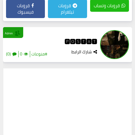
قروبات وتساب
قروبات
قروبات
تيلغرام
فيسبوك
Admin
🅿🅾🆂🆃🅰🆃
شارك الرابط
#منوعات
0
(0)