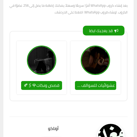
يعد إنشاء كروب WhatsApp أمرًا سريعًا وسهلاً. يمكنك إضافة ما يصل إلى 256 عضوًا في
الكروب. لإنشاء قروب WhatsApp: اضغط على الدردشات.
قد يعجبك ايضا
عشوائيات للسوالف 🍓
قصص ونكات🌹🖇️🍂
أوتاكو