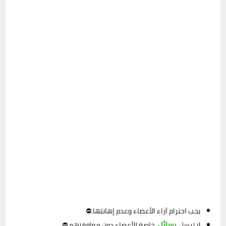
يجب احترام آراء الأعضاء وعدم إهانتها.⛔
رسائل
لا ترسل
خاصة للأعضاء دون موافقتهم.⛔