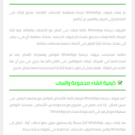
تم إنشاء قروبات WhatsApp جديدة لمناقشة الانتخابات القادمة. نشجع قرائنا على
الانضمام إلى الجروب والتعبير عن آرائهم.
القروبات دردشة WhatsApp رائعة للبقاء على اتصال مع الأصدقاء والعائلة. إنها أيضًا
طريقة رائعة لإنشاء مجتمع. باستخدام كروبات الدردشة ، يمكنك مناقشة أي شيء يتبادر
إلى ذهنك. يمكنك أيضًا العثور على أصدقاء لديهم اهتمامات مماثلة.
لطالما استخدمت جروبات دردشة WhatsApp للتواصل ومشاركة الأفكار. كما تم
استخدامها في الشركات لإبقاء الموظفين على اطلاع دائم بما يجري. في حين أن لها
العديد من الفوائد ، فإنها يمكن أن تكون خطيرة أيضًا إذا لم يتم استخدامها بشكل صحيح.
كيفية انشاء مجموعة واتساب
"تعد قروبات دردشة WhatsApp طريقة رائعة للأشخاص للتواصل مع بعضهم البعض. على
سبيل المثال ، إذا كنت تعمل في مشروع مع مجموعة من الأشخاص ، فيمكنك التواصل
بسهولة مع كل فرد في المجموعة باستخدام WhatsApp ".
يعد إنشاء جروب WhatsApp أمرًا بسيطًا ولا يستغرق سوى بضع لحظات. أولاً ، انتقل إلى
WhatsApp وافتح علامة التبويب الدردشات. ثم اضغط على أيقونة دردشة جديدة.