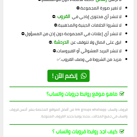
لا تغير صورة المجموعة.⛔
القروب
لا تنشر أي محتوى إباحي في
.⛔
لا تنشروا الخلافات الدينية والمذهبية.⛔
لا تنشر أي إعلانات في المجموعة دون إذن من المسؤول.⛔
الدردشة
ابق على اتصال ولا تتوقف عن
.⛔
لا تنشر البريد العشوائي أو الفيروسات.⛔
مزيد من الشروط في وصف القروب.✅
إنضم الآن !
ماهو موقع روابط جروبات واتساب؟
قروبات واتساب link groups whatsapp من أفضل المواقع المختصة بنشر أحسن قروبات
واتساب في جميع المجالات ، بتجدد يوميا بجديد القروبات المتنوعة.
كيف اجد روابط قروبات واتساب ؟