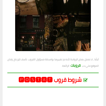
أيضًا ، لا تعمل بعض الروابط لأنه تم تغييرها بواسطة مسؤول القروب. نأسف للإزعاج ولكن
قروبات
الموقع مليء ب
الرائعة.
شروط قروب 🅿🅾🆂🆃🅰🆃