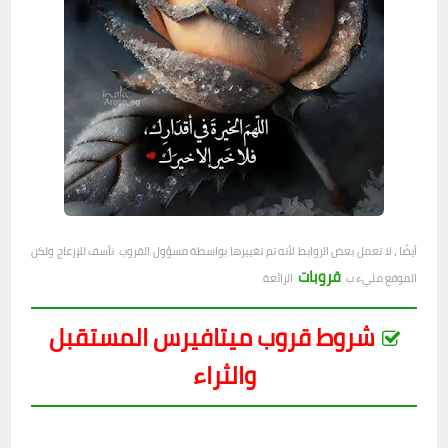
أيضًا ، لا تعمل بعض الروابط لأنه تم تغييرها بواسطة مسؤول القروب. نأسف للإزعاج ولكن
قروبات
الموقع مليء ب
الرائعة.
شروط قروب ميتافيرس المستقبل
والثراء