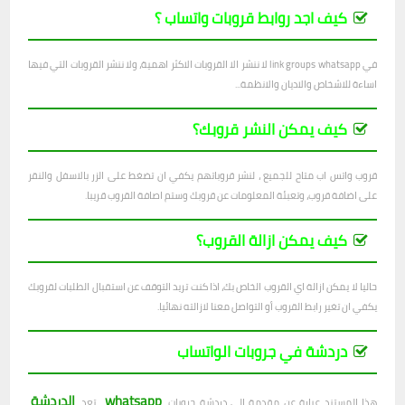
كيف اجد روابط قروبات واتساب ؟
في link groups whatsapp لا ننشر الا القروبات الاكثر اهمية، ولا ننشر القروبات التي فيها
اساءة للاشخاص والاديان والانظمة...
كيف يمكن النشر قروبك؟
قروب واتس اب متاح للجميع ، لنشر قروباتهم يكفي ان تضغط على الزر بالاسفل والنقر
على اضافة قروب، وتعبئة المعلومات عن قروبك وستم اصافة القروب قريبا.
كيف يمكن ازالة القروب؟
حاليا لا يمكن ازالة اي القروب الخاص بك، اذا كنت تريد التوقف عن استقبال الطلبات لقروبك
يكفي ان تغير رابط القروب أو التواصل معنا لازالته نهائيا.
دردشة في جروبات الواتساب
whatsapp
الدردشة
هذا المستند عبارة عن مقدمة إلى دردشة جروبات
. تعد