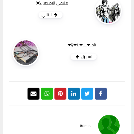
ملتقى الاصدقاء💓
التالي
آلَحـ❤ـيـ❤ـآ❤هّ‍❤
السابق
Admin