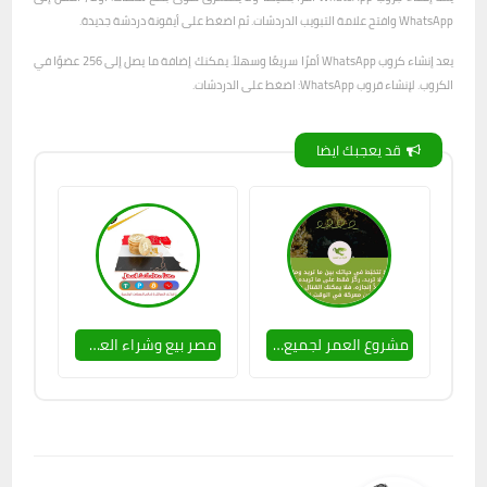
WhatsApp وافتح علامة التبويب الدردشات. ثم اضغط على أيقونة دردشة جديدة.
يعد إنشاء كروب WhatsApp أمرًا سريعًا وسهلاً. يمكنك إضافة ما يصل إلى 256 عضوًا في
الكروب. لإنشاء قروب WhatsApp: اضغط على الدردشات.
قد يعجبك ايضا
مشروع العمر لجميع الناس
مصر بيع وشراء العملات الرقمية