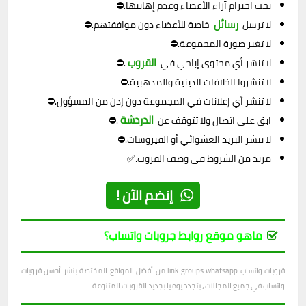
يجب احترام آراء الأعضاء وعدم إهانتها.⛔
رسائل
لا ترسل
خاصة للأعضاء دون موافقتهم.⛔
لا تغير صورة المجموعة.⛔
القروب
لا تنشر أي محتوى إباحي في
.⛔
لا تنشروا الخلافات الدينية والمذهبية.⛔
لا تنشر أي إعلانات في المجموعة دون إذن من المسؤول.⛔
الدردشة
ابق على اتصال ولا تتوقف عن
.⛔
لا تنشر البريد العشوائي أو الفيروسات.⛔
مزيد من الشروط في وصف القروب.✅
إنضم الآن !
ماهو موقع روابط جروبات واتساب؟
قروبات واتساب link groups whatsapp من أفضل المواقع المختصة بنشر أحسن قروبات
واتساب في جميع المجالات ، بتجدد يوميا بجديد القروبات المتنوعة.