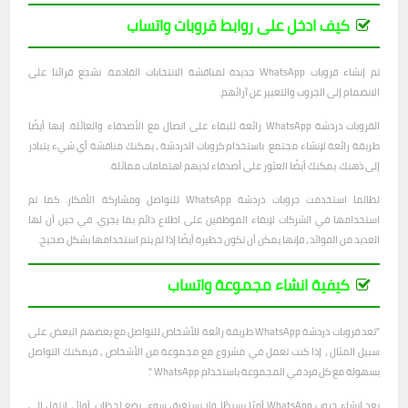
كيف ادخل على روابط قروبات واتساب
تم إنشاء قروبات WhatsApp جديدة لمناقشة الانتخابات القادمة. نشجع قرائنا على
الانضمام إلى الجروب والتعبير عن آرائهم.
القروبات دردشة WhatsApp رائعة للبقاء على اتصال مع الأصدقاء والعائلة. إنها أيضًا
طريقة رائعة لإنشاء مجتمع. باستخدام كروبات الدردشة ، يمكنك مناقشة أي شيء يتبادر
إلى ذهنك. يمكنك أيضًا العثور على أصدقاء لديهم اهتمامات مماثلة.
لطالما استخدمت جروبات دردشة WhatsApp للتواصل ومشاركة الأفكار. كما تم
استخدامها في الشركات لإبقاء الموظفين على اطلاع دائم بما يجري. في حين أن لها
العديد من الفوائد ، فإنها يمكن أن تكون خطيرة أيضًا إذا لم يتم استخدامها بشكل صحيح.
كيفية انشاء مجموعة واتساب
"تعد قروبات دردشة WhatsApp طريقة رائعة للأشخاص للتواصل مع بعضهم البعض. على
سبيل المثال ، إذا كنت تعمل في مشروع مع مجموعة من الأشخاص ، فيمكنك التواصل
بسهولة مع كل فرد في المجموعة باستخدام WhatsApp ".
يعد إنشاء جروب WhatsApp أمرًا بسيطًا ولا يستغرق سوى بضع لحظات. أولاً ، انتقل إلى