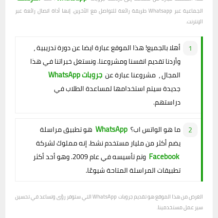
الجماعية عبر Whatsapp طريقة رائعة للتواصل مع الآخرين. إنها أداة اتصال رائعة عبر
الإنترنت.
أهلا بالجميع! هذا الموقع عبارة ايضا عن دورة تدريبية ،
وأردنا تقديم انفسنا ومشروعنا. ونستغل خبراتنا في هذا
جروبات WhatsApp
المجال ، مشروعنا عبارة عن
جديدة سيتم استخدامها لمساعدة الطلاب في
دراستهم.
WhatsApp
ما هو الواتس اب؟
هو تطبيق مراسلة
يضم أكثر من مليار مستخدم نشط. إنه مملوك لشركة
Facebook
وتم تأسيسه في عام 2009. وهو أحد أكثر
تطبيقات المراسلة المتاحة شيوعًا.
الغرض من هذا الموقع هو تقديم جروبات WhatsApp التي ستوفر رؤى وتساعد في تحسين
سير عمل مستخدمينا.