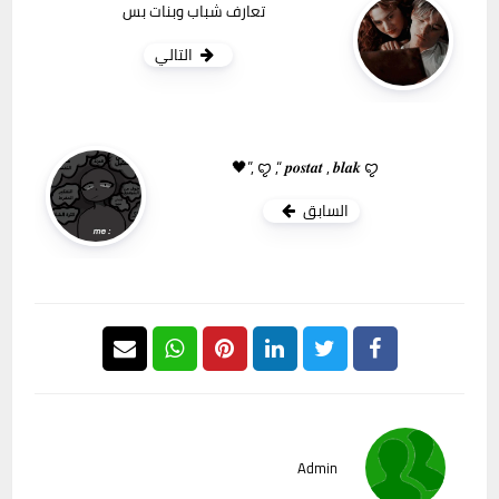
تعارف شباب وبنات بس
التالي
ꨄ ,“ 𝒑𝒐𝒔𝒕𝒂𝒕 , 𝒃𝒍𝒂𝒌 ꨄ ,”🖤
السابق
Admin