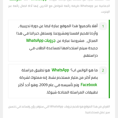
الجماعية عبر Whatsapp طريقة رائعة للتواصل مع الآخرين. إنها أداة اتصال رائعة عبر
الإنترنت.
أهلا بالجميع! هذا الموقع عبارة ايضا عن دورة تدريبية ،
وأردنا تقديم انفسنا ومشروعنا. ونستغل خبراتنا في هذا
جروبات WhatsApp
المجال ، مشروعنا عبارة عن
جديدة سيتم استخدامها لمساعدة الطلاب في
دراستهم.
WhatsApp
ما هو الواتس اب؟
هو تطبيق مراسلة
يضم أكثر من مليار مستخدم نشط. إنه مملوك لشركة
Facebook
وتم تأسيسه في عام 2009. وهو أحد أكثر
تطبيقات المراسلة المتاحة شيوعًا.
الغرض من هذا الموقع هو تقديم جروبات WhatsApp التي ستوفر رؤى وتساعد في تحسين
سير عمل مستخدمينا.