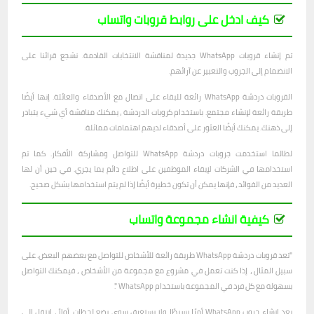
كيف ادخل على روابط قروبات واتساب
تم إنشاء قروبات WhatsApp جديدة لمناقشة الانتخابات القادمة. نشجع قرائنا على
الانضمام إلى الجروب والتعبير عن آرائهم.
القروبات دردشة WhatsApp رائعة للبقاء على اتصال مع الأصدقاء والعائلة. إنها أيضًا
طريقة رائعة لإنشاء مجتمع. باستخدام كروبات الدردشة ، يمكنك مناقشة أي شيء يتبادر
إلى ذهنك. يمكنك أيضًا العثور على أصدقاء لديهم اهتمامات مماثلة.
لطالما استخدمت جروبات دردشة WhatsApp للتواصل ومشاركة الأفكار. كما تم
استخدامها في الشركات لإبقاء الموظفين على اطلاع دائم بما يجري. في حين أن لها
العديد من الفوائد ، فإنها يمكن أن تكون خطيرة أيضًا إذا لم يتم استخدامها بشكل صحيح.
كيفية انشاء مجموعة واتساب
"تعد قروبات دردشة WhatsApp طريقة رائعة للأشخاص للتواصل مع بعضهم البعض. على
سبيل المثال ، إذا كنت تعمل في مشروع مع مجموعة من الأشخاص ، فيمكنك التواصل
بسهولة مع كل فرد في المجموعة باستخدام WhatsApp ".
يعد إنشاء جروب WhatsApp أمرًا بسيطًا ولا يستغرق سوى بضع لحظات. أولاً ، انتقل إلى