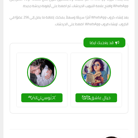
WhatsApp وافتح علامة التبويب الدردشات. ثم اضغط على أيقونة دردشة جديدة.
يعد إنشاء كروب WhatsApp أمرًا سريعًا وسهلاً. يمكنك إضافة ما يصل إلى 256 عضوًا في
الكروب. لإنشاء قروب WhatsApp: اضغط على الدردشات.
قد يعجبك ايضا
خيال عاشق🥰🥰
ズبٰٰوسہٰتہٰاتہٰ气