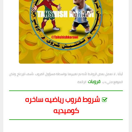
أيضًا ، لا تعمل بعض الروابط لأنه تم تغييرها بواسطة مسؤول القروب. نأسف للإزعاج ولكن
قروبات
الموقع مليء ب
الرائعة.
شروط قروب رياضيه ساخره
كوميديه