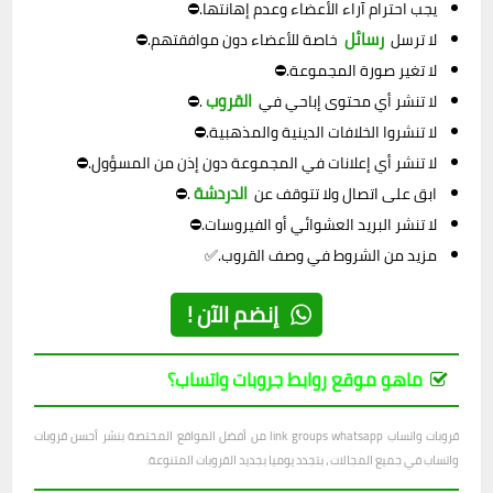
يجب احترام آراء الأعضاء وعدم إهانتها.⛔
رسائل
لا ترسل
خاصة للأعضاء دون موافقتهم.⛔
لا تغير صورة المجموعة.⛔
القروب
لا تنشر أي محتوى إباحي في
.⛔
لا تنشروا الخلافات الدينية والمذهبية.⛔
لا تنشر أي إعلانات في المجموعة دون إذن من المسؤول.⛔
الدردشة
ابق على اتصال ولا تتوقف عن
.⛔
لا تنشر البريد العشوائي أو الفيروسات.⛔
مزيد من الشروط في وصف القروب.✅
إنضم الآن !
ماهو موقع روابط جروبات واتساب؟
قروبات واتساب link groups whatsapp من أفضل المواقع المختصة بنشر أحسن قروبات
واتساب في جميع المجالات ، بتجدد يوميا بجديد القروبات المتنوعة.