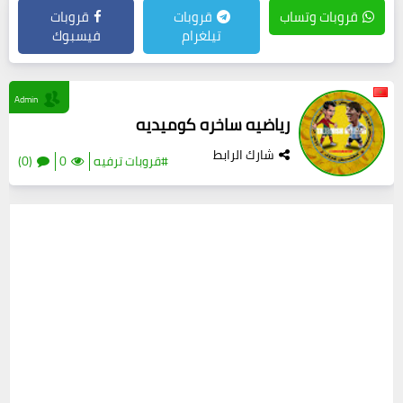
قروبات وتساب
قروبات
قروبات
تيلغرام
فيسبوك
Admin
رياضيه ساخره كوميديه
شارك الرابط
#قروبات ترفيه
0
(0)