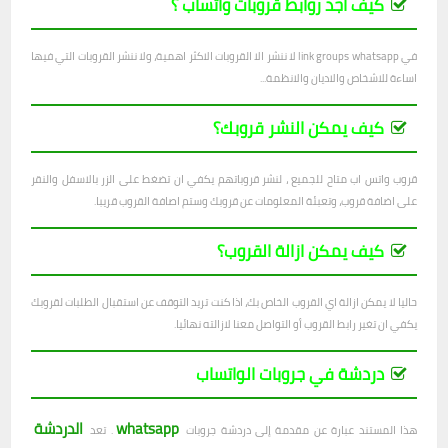
كيف اجد روابط قروبات واتساب ؟
في link groups whatsapp لا ننشر الا القروبات الاكثر اهمية، ولا ننشر القروبات التي فيها
اساءة للاشخاص والاديان والانظمة...
كيف يمكن النشر قروبك؟
قروب واتس اب متاح للجميع ، لنشر قروباتهم يكفي ان تضغط على الزر بالاسفل والنقر
على اضافة قروب، وتعبئة المعلومات عن قروبك وستم اصافة القروب قريبا.
كيف يمكن ازالة القروب؟
حاليا لا يمكن ازالة اي القروب الخاص بك، اذا كنت تريد التوقف عن استقبال الطلبات لقروبك
يكفي ان تغير رابط القروب أو التواصل معنا لازالته نهائيا.
دردشة في جروبات الواتساب
whatsapp
الدردشة
هذا المستند عبارة عن مقدمة إلى دردشة جروبات
. تعد