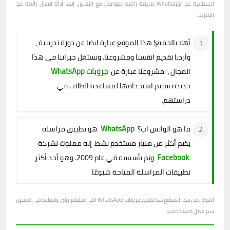
الجماعية عبر Whatsapp طريقة رائعة للتواصل مع الآخرين. إنها أداة اتصال رائعة عبر
الإنترنت.
أهلا بالجميع! هذا الموقع عبارة ايضا عن دورة تدريبية ،
وأردنا تقديم انفسنا ومشروعنا. ونستغل خبراتنا في هذا
جروبات WhatsApp
المجال ، مشروعنا عبارة عن
جديدة سيتم استخدامها لمساعدة الطلاب في
دراستهم.
WhatsApp
ما هو الواتس اب؟
هو تطبيق مراسلة
يضم أكثر من مليار مستخدم نشط. إنه مملوك لشركة
Facebook
وتم تأسيسه في عام 2009. وهو أحد أكثر
تطبيقات المراسلة المتاحة شيوعًا.
الغرض من هذا الموقع هو تقديم جروبات WhatsApp التي ستوفر رؤى وتساعد في تحسين
سير عمل مستخدمينا.