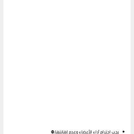
يجب احترام آراء الأعضاء وعدم إهانتها.⛔