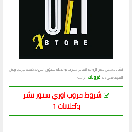
أيضًا ، لا تعمل بعض الروابط لأنه تم تغييرها بواسطة مسؤول القروب. نأسف للإزعاج ولكن
قروبات
الموقع مليء ب
الرائعة.
شروط قروب اوزي ستور نشر
وآعلانات 1