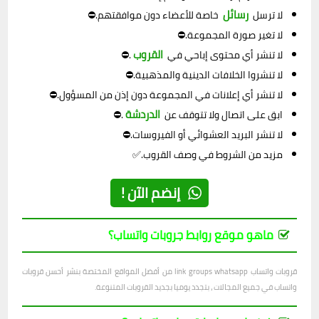
رسائل
لا ترسل
خاصة للأعضاء دون موافقتهم.⛔
لا تغير صورة المجموعة.⛔
القروب
لا تنشر أي محتوى إباحي في
.⛔
لا تنشروا الخلافات الدينية والمذهبية.⛔
لا تنشر أي إعلانات في المجموعة دون إذن من المسؤول.⛔
الدردشة
ابق على اتصال ولا تتوقف عن
.⛔
لا تنشر البريد العشوائي أو الفيروسات.⛔
مزيد من الشروط في وصف القروب.✅
إنضم الآن !
ماهو موقع روابط جروبات واتساب؟
قروبات واتساب link groups whatsapp من أفضل المواقع المختصة بنشر أحسن قروبات
واتساب في جميع المجالات ، بتجدد يوميا بجديد القروبات المتنوعة.