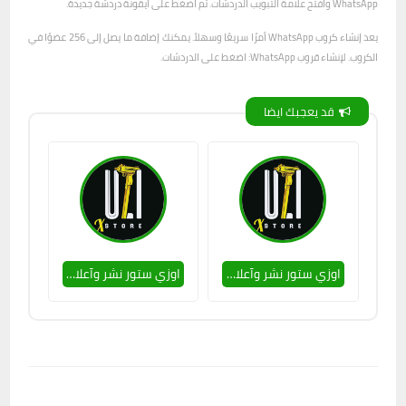
WhatsApp وافتح علامة التبويب الدردشات. ثم اضغط على أيقونة دردشة جديدة.
يعد إنشاء كروب WhatsApp أمرًا سريعًا وسهلاً. يمكنك إضافة ما يصل إلى 256 عضوًا في
الكروب. لإنشاء قروب WhatsApp: اضغط على الدردشات.
قد يعجبك ايضا
اوزي ستور نشر وآعلانات 🤍1
اوزي ستور نشر وآعلانات 1