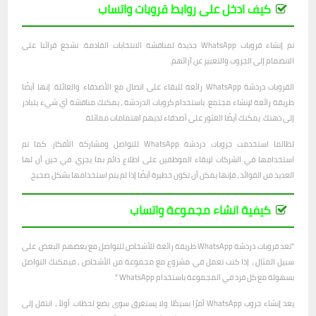
كيف ادخل على روابط قروبات واتساب
تم إنشاء قروبات WhatsApp جديدة لمناقشة الانتخابات القادمة. نشجع قرائنا على
الانضمام إلى الجروب والتعبير عن آرائهم.
القروبات دردشة WhatsApp رائعة للبقاء على اتصال مع الأصدقاء والعائلة. إنها أيضًا
طريقة رائعة لإنشاء مجتمع. باستخدام كروبات الدردشة ، يمكنك مناقشة أي شيء يتبادر
إلى ذهنك. يمكنك أيضًا العثور على أصدقاء لديهم اهتمامات مماثلة.
لطالما استخدمت جروبات دردشة WhatsApp للتواصل ومشاركة الأفكار. كما تم
استخدامها في الشركات لإبقاء الموظفين على اطلاع دائم بما يجري. في حين أن لها
العديد من الفوائد ، فإنها يمكن أن تكون خطيرة أيضًا إذا لم يتم استخدامها بشكل صحيح.
كيفية انشاء مجموعة واتساب
"تعد قروبات دردشة WhatsApp طريقة رائعة للأشخاص للتواصل مع بعضهم البعض. على
سبيل المثال ، إذا كنت تعمل في مشروع مع مجموعة من الأشخاص ، فيمكنك التواصل
بسهولة مع كل فرد في المجموعة باستخدام WhatsApp ".
يعد إنشاء جروب WhatsApp أمرًا بسيطًا ولا يستغرق سوى بضع لحظات. أولاً ، انتقل إلى