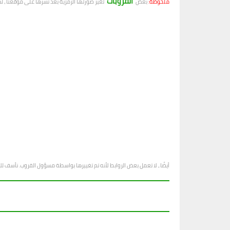
القروبات
ملحوظة:
بعض
تغير صورتها الرمزية بعد نشرها على موقعنا ، ل
أيضًا ، لا تعمل بعض الروابط لأنه تم تغييرها بواسطة مسؤول القروب. نأسف ل