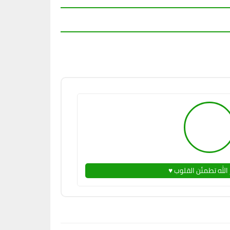
 الله تطمئن القلوب ♥️