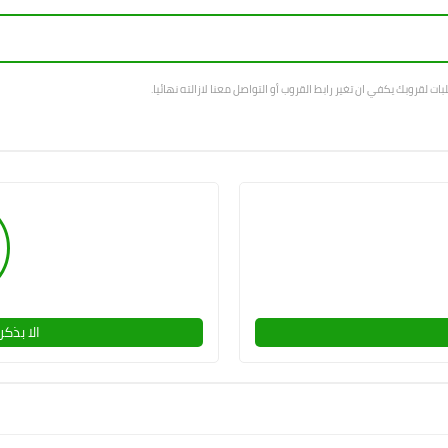
بات لقروبك يكفي ان تغير رابط القروب أو التواصل معنا لازالته نهائيا.
الا بذكر