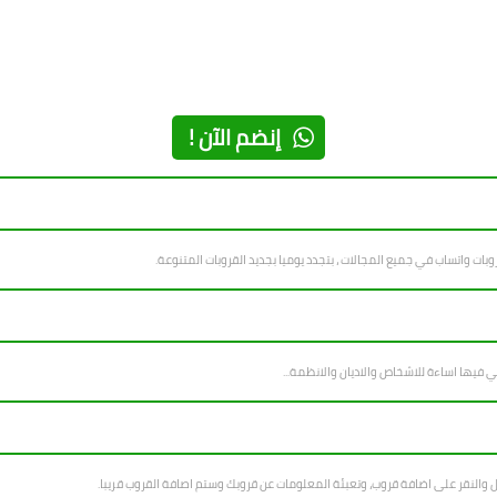
إنضم الآن !
ل والنقر على اضافة قروب، وتعبئة المعلومات عن قروبك وستم اصافة القروب قريبا.