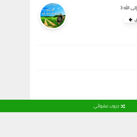
ى الله 3
ق
جروب عشوائي