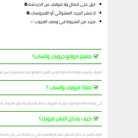
ابق على اتصال ولا تتوقف عن الدردشة.⛔
لا تنشر البريد العشوائي أو الفيروسات.⛔
مزيد من الشروط في وصف القروب.✅
ماهو موقع جروبات واتساب؟
قروبات واتساب groups whatsapp من أفضل المواقع المختصة بنشر أحسن قروبات واتساب في جميع المجالات ، بتجدد يوميا بجديد القروبات المتنوعة.
لماذا قروبات واتساب ؟
في groups whatsapp لا ننشر الا القروبات الاكثر اهمية، ولا ننشر القروبات التي فيها اساءة للاشخاص والاديان والانظمة...
كيف يمكن النشر قروبك؟
قروب واتس اب متاح للجميع ، لنشر قروباتهم يكفي ان تضغط على الزر بالاسف