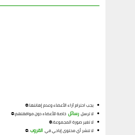
يجب احترام آراء الأعضاء وعدم إهانتها.⛔
رسائل
لا ترسل
خاصة للأعضاء دون موافقتهم.⛔
لا تغير صورة المجموعة.⛔
القروب
لا تنشر أي محتوى إباحي في
.⛔