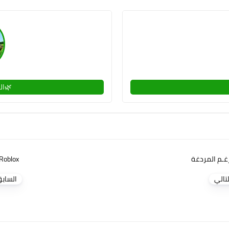
🌿ال
رغـم المردغة
Roblox
لتالي
الساب