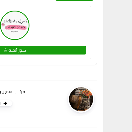
كنوز آلجنة 🌸
مبتـــ֧ـــسمين 
ا