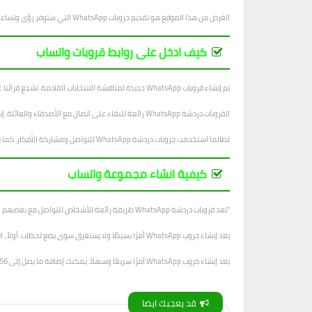
الغرض من هذا الموقع هو تقديم جروبات WhatsApp التي ستوفر رؤى وتساعد في تحسين سير عمل مستخدمينا.
كيف ادخل على روابط قروبات واتساب
تم إنشاء قروبات WhatsApp جديدة لمناقشة الانتخابات القادمة. نشجع قرائنا على الانضمام إلى الجروب والتعبير عن آرائهم.
القروبات دردشة WhatsApp رائعة للبقاء على اتصال مع الأصدقاء والعائلة. إنها أيضًا طريقة رائعة لإنشاء مجتمع. باستخدام كروبات الدردشة ، يمكنك مناقشة أي شيء يتبادر إلى ذهنك. يمكنك أيضًا العثور على أصدقاء لديهم اهتمامات مماثلة.
لطالما استخدمت جروبات دردشة WhatsApp للتواصل ومشاركة الأفكار. كما تم استخدامها في الشركات لإبقاء الموظفين على اطلاع دائم بما يجري. في حين أن لها العديد من الفوائد ، فإنها يمكن أن تكون خطيرة أيضًا إذا لم يتم استخدامها بشكل صحيح.
كيفية انشاء مجموعة واتساب
"تعد قروبات دردشة WhatsApp طريقة رائعة للأشخاص للتواصل مع بعضهم البعض. على سبيل المثال ، إذا كنت تعمل في مشروع مع مجموعة من الأشخاص ، فيمكنك التواصل بسهولة مع كل فرد في المجموعة باستخدام WhatsApp ".
يعد إنشاء جروب WhatsApp أمرًا بسيطًا ولا يستغرق سوى بضع لحظات. أولاً ، انتقل إلى WhatsApp وافتح علامة التبويب الدردشات. ثم اضغط على أيقونة دردشة جديدة.
يعد إنشاء كروب WhatsApp أمرًا سريعًا وسهلاً. يمكنك إضافة ما يصل إلى 256 عضوًا في الكروب. لإنشاء قروب WhatsApp: اضغط على الدردشات.
قد يعجبك ايضا