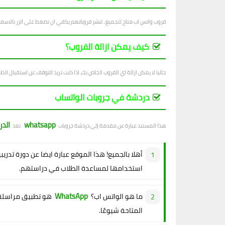
قروب واتس اب متاح للجميع ، لنشر قروباتهم يكفي ان تضغط على الزر بالاسف
كيف يمكن ازالة القروب؟
حاليا لا يمكن ازالة اي القروب الخاص بك، اذا كنت تريد التوقف عن استقبال الطل
دردشة في جروبات الواتساب
whatsapp
الد
هذا المستند عبارة عن مقدمة إلى دردشة جروبات
. تعد
أهلا بالجميع! هذا الموقع عبارة ايضا عن دورة تدريب
استخدامها لمساعدة الطلاب في دراستهم.
WhatsApp
ما هو الواتس اب؟
هو تطبيق مراسلة 
المتاحة شيوعًا.