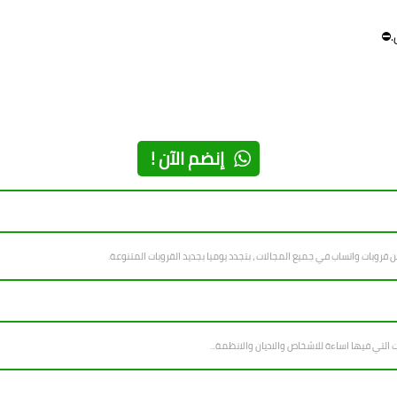
.⛔
إنضم الآن !