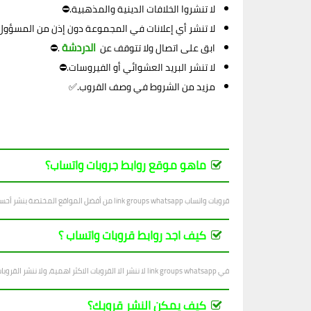
لا تنشروا الخلافات الدينية والمذهبية.⛔
لا تنشر أي إعلانات في المجموعة دون إذن من المسؤول
الدردشة
ابق على اتصال ولا تتوقف عن
.⛔
لا تنشر البريد العشوائي أو الفيروسات.⛔
مزيد من الشروط في وصف القروب.✅
ماهو موقع روابط جروبات واتساب؟
قروبات واتساب link groups whatsapp من أفضل المواقع المختصة بنشر أحسن قروبات واتساب في جميع المجالات ، بتجدد يوميا بجديد القروبات المتنوعة.
كيف اجد روابط قروبات واتساب ؟
في link groups whatsapp لا ننشر الا القروبات الاكثر اهمية، ولا ننشر القروبات التي فيها اساءة للاشخاص والاديان والانظمة...
كيف يمكن النشر قروبك؟