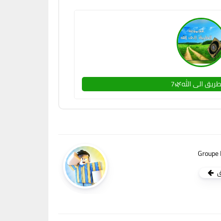
طريق الى الله🌿7
Groupe 
ق