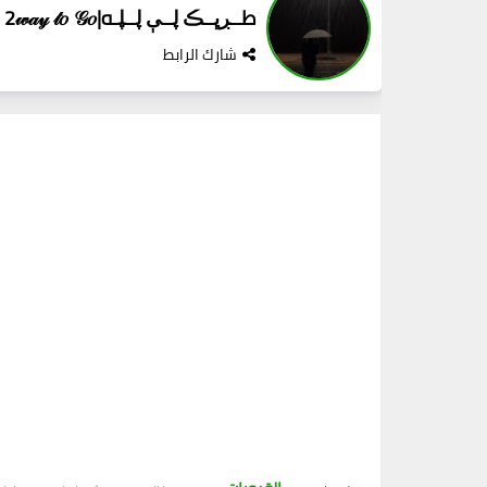
طــڔڀــڪ ڸــې ڸــڸـه|2𝓌𝒶𝓎 𝓉𝑜 𝒢𝑜
شارك الرابط