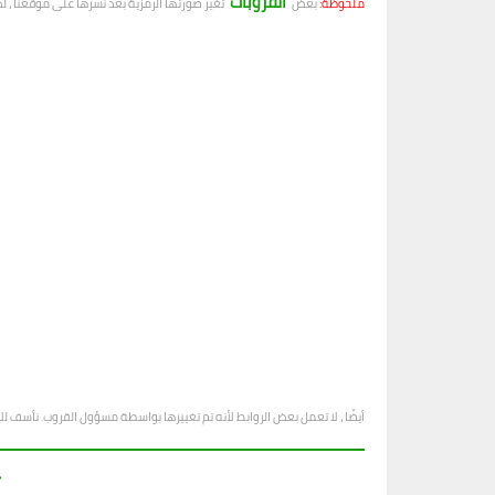
القروبات
ملحوظة:
بعض
تغير صورتها الرمزية بعد نشرها على موقعنا ، ل
أيضًا ، لا تعمل بعض الروابط لأنه تم تغييرها بواسطة مسؤول القروب. نأسف ل