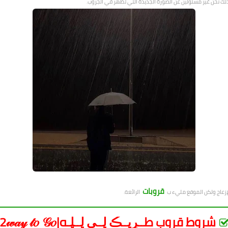
ذلك نحن غير مسئولين عن الصورة الجديدة التي تظهر في الجروب.
قروبات
لإزعاج ولكن الموقع مليء ب
الرائعة.
شروط قروب طــڔڀــڪ ڸــې ڸــڸـه|2𝓌𝒶𝓎 𝓉𝑜 𝒢𝑜