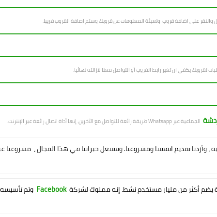
ل والنقر على اضافة قروب، وتعبئة المعلومات عن قروبك وستم اصافة القروب قريبا.
بات لقروبك يكفي ان تغير رابط القروب أو التواصل معنا لازالته نهائيا.
ردشة
الجماعية عبر Whatsapp طريقة رائعة للتواصل مع الآخرين. إنها أداة اتصال رائعة عبر الإنترنت.
ية ، وأردنا تقديم انفسنا ومشروعنا. ونستغل خبراتنا في هذا المجال ، مشروعنا ع
Facebook
يضم أكثر من مليار مستخدم نشط. إنه مملوك لشركة