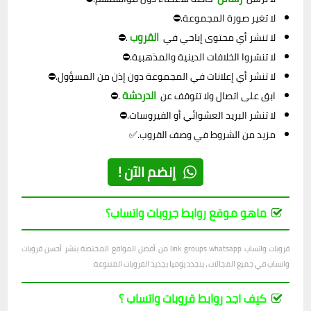
لا تغير صورة المجموعة.⛔
القروب
لا تنشر أي محتوى إباحي في
.⛔
لا تنشروا الخلافات الدينية والمذهبية.⛔
لا تنشر أي إعلانات في المجموعة دون إذن من المسؤول.⛔
الدردشة
ابق على اتصال ولا تتوقف عن
.⛔
لا تنشر البريد العشوائي أو الفيروسات.⛔
مزيد من الشروط في وصف القروب.✅
إنضم الآن !
ماهو موقع روابط جروبات واتساب؟
قروبات واتساب link groups whatsapp من أفضل المواقع المختصة بنشر أحسن قروبات
واتساب في جميع المجالات ، بتجدد يوميا بجديد القروبات المتنوعة.
كيف اجد روابط قروبات واتساب ؟