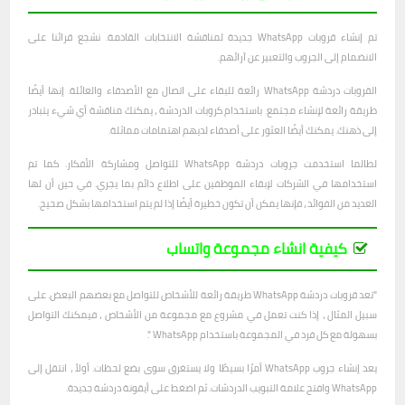
تم إنشاء قروبات WhatsApp جديدة لمناقشة الانتخابات القادمة. نشجع قرائنا على
الانضمام إلى الجروب والتعبير عن آرائهم.
القروبات دردشة WhatsApp رائعة للبقاء على اتصال مع الأصدقاء والعائلة. إنها أيضًا
طريقة رائعة لإنشاء مجتمع. باستخدام كروبات الدردشة ، يمكنك مناقشة أي شيء يتبادر
إلى ذهنك. يمكنك أيضًا العثور على أصدقاء لديهم اهتمامات مماثلة.
لطالما استخدمت جروبات دردشة WhatsApp للتواصل ومشاركة الأفكار. كما تم
استخدامها في الشركات لإبقاء الموظفين على اطلاع دائم بما يجري. في حين أن لها
العديد من الفوائد ، فإنها يمكن أن تكون خطيرة أيضًا إذا لم يتم استخدامها بشكل صحيح.
كيفية انشاء مجموعة واتساب
"تعد قروبات دردشة WhatsApp طريقة رائعة للأشخاص للتواصل مع بعضهم البعض. على
سبيل المثال ، إذا كنت تعمل في مشروع مع مجموعة من الأشخاص ، فيمكنك التواصل
بسهولة مع كل فرد في المجموعة باستخدام WhatsApp ".
يعد إنشاء جروب WhatsApp أمرًا بسيطًا ولا يستغرق سوى بضع لحظات. أولاً ، انتقل إلى
WhatsApp وافتح علامة التبويب الدردشات. ثم اضغط على أيقونة دردشة جديدة.