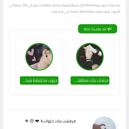
يعد إنشاء كروب WhatsApp أمرًا سريعًا وسهلاً. يمكنك إضافة ما يصل إلى 256 عضوًا في
الكروب. لإنشاء قروب WhatsApp: اضغط على الدردشات.
قد يعجبك ايضا
درشات بنات مطلقات متزوجاات
جروب مختلطط شباب وبنات
فرفشت بنات حلوات.𖤛ː😙ː💔ː༉