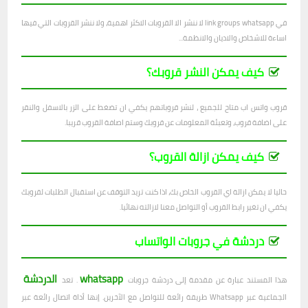
في link groups whatsapp لا ننشر الا القروبات الاكثر اهمية، ولا ننشر القروبات التي فيها
اساءة للاشخاص والاديان والانظمة...
كيف يمكن النشر قروبك؟
قروب واتس اب متاح للجميع ، لنشر قروباتهم يكفي ان تضغط على الزر بالاسفل والنقر
على اضافة قروب، وتعبئة المعلومات عن قروبك وستم اصافة القروب قريبا.
كيف يمكن ازالة القروب؟
حاليا لا يمكن ازالة اي القروب الخاص بك، اذا كنت تريد التوقف عن استقبال الطلبات لقروبك
يكفي ان تغير رابط القروب أو التواصل معنا لازالته نهائيا.
دردشة في جروبات الواتساب
whatsapp
الدردشة
هذا المستند عبارة عن مقدمة إلى دردشة جروبات
. تعد
الجماعية عبر Whatsapp طريقة رائعة للتواصل مع الآخرين. إنها أداة اتصال رائعة عبر