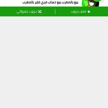
بيع بالمغرب بيع حساب فري فاير بالمغرب
اضف جروب
جروب عشوائي
التسميات
أصدقاء المهنة
(11)
ثقافة
(24)
خدمات الانترنت
(15)
رياضة
(109)
شريعة اسلامية
(108)
شعر و أدب
(8)
صور وفيديو
(61)