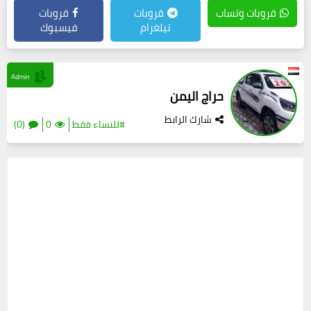
قروبات وتساب
قروبات
قروبات
تيلغرام
فيسبوك
Admin
حراج اليمن
شارك الرابط
#للنساء فقط
0
(0)