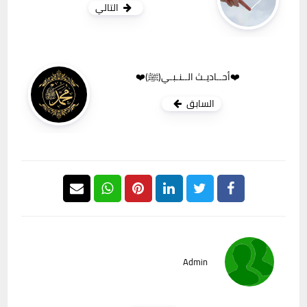
التالي
❤️أحــاديـث الــنـبـي(ﷺ)❤️
السابق
Admin