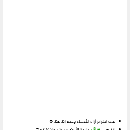
يجب احترام آراء الأعضاء وعدم إهانتها.⛔
رسائل
لا ترسل
خاصة للأعضاء دون موافقتهم.⛔