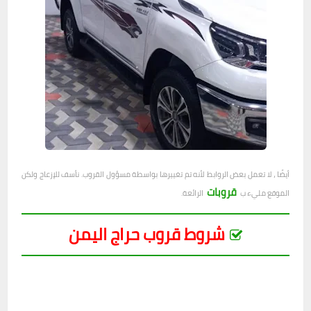
أيضًا ، لا تعمل بعض الروابط لأنه تم تغييرها بواسطة مسؤول القروب. نأسف للإزعاج ولكن
قروبات
الموقع مليء ب
الرائعة.
شروط قروب حراج اليمن