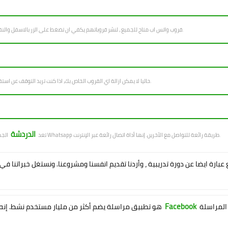
قروب واتس اب متاح للجميع ، لنشر قروباتهم يكفي ان تضغط على الزر بالاسفل والنقر على اضافة قروب، وتعبئة المعلومات عن قروبك وستم اصافة القروب قريبا.
حاليا لا يمكن ازالة اي القروب الخاص بك، اذا كنت تريد التوقف عن استقبال الطلبات لقروبك يكفي ان تغير رابط القروب أو التواصل معنا لازالته نهائيا.
الدردشة
الجماعية عبر Whatsapp طريقة رائعة للتواصل مع الآخرين. إنها أداة اتصال رائعة عبر الإنترنت.
. تعد
 عبارة ايضا عن دورة تدريبية ، وأردنا تقديم انفسنا ومشروعنا. ونستغل خبراتنا ف
Facebook
وتم تأسيسه في عام 2009. وهو أحد أكثر تطبيقات المراسلة
هو تطبيق مراسلة يضم أكثر من مليار مستخدم نشط. إنه مملوك لشركة