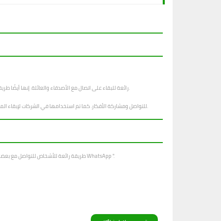
القروبات دردشة WhatsApp رائعة للبقاء على اتصال مع الأصدقاء والعائلة. إنها أيضًا طريقة رائعة لإنشاء مجتمع. باستخدام كروبات الدردشة ، يمكنك مناقشة أي شيء يتبادر إلى ذهنك. يمكنك أيضًا العثور على أصدقاء لديهم اهتمامات مماثلة.
لطالما استخدمت جروبات دردشة WhatsApp للتواصل ومشاركة الأفكار. كما تم استخدامها في الشركات لإبقاء الموظفين على اطلاع دائم بما يجري. في حين أن لها العديد من الفوائد ، فإنها يمكن أن تكون خطيرة أيضًا إذا لم يتم استخدامها بشكل صحيح.
"تعد قروبات دردشة WhatsApp طريقة رائعة للأشخاص للتواصل مع بعضهم البعض. على سبيل المثال ، إذا كنت تعمل في مشروع مع مجموعة من الأشخاص ، فيمكنك التواصل بسهولة مع كل فرد في المجموعة باستخدام WhatsApp ".