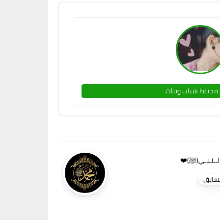
مختلط شباب وبنات
سابق