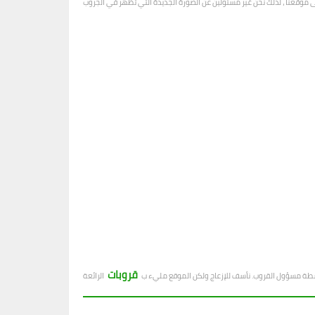
قروبات
بواسطة مسؤول القروب. نأسف للإزعاج ولكن الموقع مليء ب