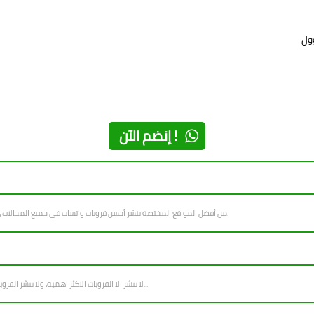
إنضم الآن !
قروبات واتساب link groups whatsapp من أفضل المواقع المختصة بنشر أحسن قروبات واتساب في جميع المجالات ، بتجدد يوميا بجديد القروبات المتنوعة.
في link groups whatsapp لا ننشر الا القروبات الاكثر اهمية، ولا ننشر القروبات التي فيها اساءة للاشخاص والاديان والانظمة...