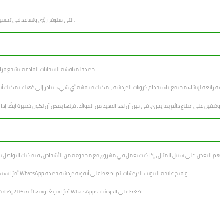
الغرض من هذا الموقع هو تقديم جروبات WhatsApp التي ستوفر رؤى وتساعد في تحسين سير عمل مستخدمينا.
تم إنشاء قروبات WhatsApp جديدة لمناقشة الانتخابات القادمة. نشجع قرائنا على الانضمام إلى الجروب والتعبير عن آرائهم.
يعد إنشاء جروب WhatsApp أمرًا بسيطًا ولا يستغرق سوى بضع لحظات. أولاً ، انتقل إلى WhatsApp وافتح علامة التبويب الدردشات. ثم اضغط على أيقونة دردشة جديدة.
يعد إنشاء كروب WhatsApp أمرًا سريعًا وسهلاً. يمكنك إضافة ما يصل إلى 256 عضوًا في الكروب. لإنشاء قروب WhatsApp: اضغط على الدردشات.