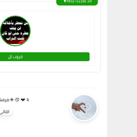
قد يعجبك ايضا
قروب لل
فرفشت بنات حلوات.𖤛ː😙ː💔ː༉
التالي