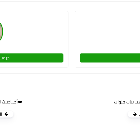
جروب 
❤️أحــاديـث الــنـبـي(ﷺ)❤️
ال