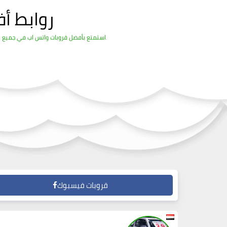
روابط أ
استمتع بأفضل قروبات واتس اب في جميع المجالات ، وتعارف مع بنات وشباب من كل الدول ، وشاهد وانشر ما تريد من الفديوهات المضحكة والمفيدة الموقع مليء بالقروبات الرائعة.
قروبات فيسبوك