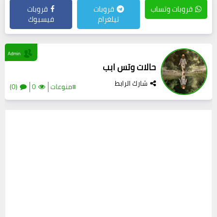
قروبات وتساب
قروبات
قروبات
تيلغرام
فيسبوك
Admin
حالات وتس ابب
شارك الرابط
#منوعات
0
(0)