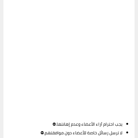
يجب احترام آراء الأعضاء وعدم إهانتها.⛔
لا ترسل رسائل خاصة للأعضاء دون موافقتهم.⛔