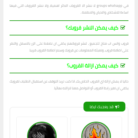
في groups whatsapp لا ننشر الا القروبات الاكثر اهمية، ولا ننشر القروبات التي فيها
اساءة للاشخاص والاديان والانظمة...
كيف يمكن النشر قروبك؟
قروب واتس اب متاح للجميع ، لنشر قروباتهم يكفي ان تضغط على الزر بالاسفل والنقر
على اضافة قروب، وتعبئة المعلومات عن قروبك وستم اصافة القروب قريبا.
كيف يمكن ازالة القروب؟
حاليا لا يمكن ازالة اي القروب الخاص بك، اذا كنت تريد التوقف عن استقبال الطلبات لقروبك
يكفي ان تغير رابط القروب أو التواصل معنا لازالته نهائيا.
قد يعجبك ايضا