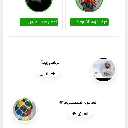
جّروٌب بًوٌسِتٌآتٌ ❄️💘💕💓⚡ ƤỖŜŤŜ
أجمل حالات واتس اب بين يديك 🫶🏽
برنامج روحاًا
التالي
الساحرة المستديرةة ⚽
السابق