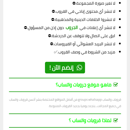
لا تغير صورة المجموعة.⛔
لا تنشر أي محتوى إباحي في القروب.⛔
لا تنشروا الخلافات الدينية والمذهبية.⛔
الجروب
لا تنشر أي إعلانات في
دون إذن من المسؤول.⛔
ابق على اتصال ولا تتوقف عن الدردشة.⛔
لا تنشر البريد العشوائي أو الفيروسات.⛔
مزيد من الشروط في وصف القروب.✅
إنضم الآن !
ماهو موقع جروبات واتساب؟
قروبات واتساب groups whatsapp من أفضل المواقع المختصة بنشر أحسن قروبات واتساب
في جميع المجالات ، بتجدد يوميا بجديد القروبات المتنوعة.
لماذا قروبات واتساب ؟