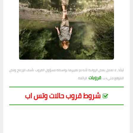
أيضًا ، لا تعمل بعض الروابط لأنه تم تغييرها بواسطة مسؤول القروب. نأسف للإزعاج ولكن
قروبات
الموقع مليء ب
الرائعة.
شروط قروب حالات وتس اب