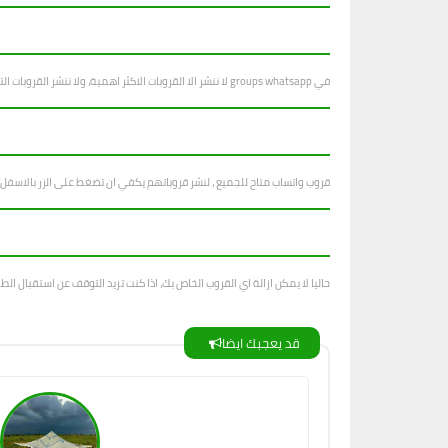
في groups whatsapp لا ننشر الا القروبات الاكثر اهمية، ولا ننشر القروبات التي فيها اساءة للاشخاص والاديان والانظمة...
قروب واتساب متاح للجميع ، لنشر قروباتهم يكفي ان تضغط على الزر بالاسفل
حاليا لا يمكن ازالة اي القروب الخاص بك، اذا كنت تريد التوقف عن استقبال الطل
قد يعجبك ايضا