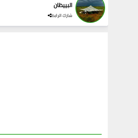
البييظان
شارك الرابط