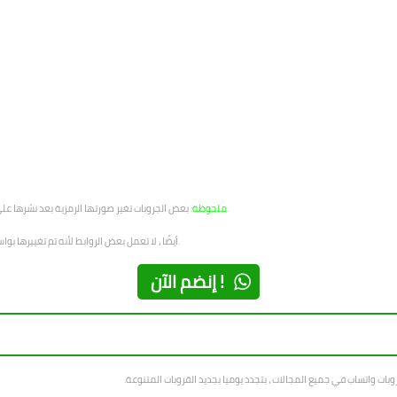
: بعض الجروبات تغير صورتها الرمزية بعد نشرها على موقعنا ، لذلك نحن غير مسئولين عن الصورة الجديدة التي تظهر في القروب.
ملحوظة
أيضًا ، لا تعمل بعض الروابط لأنه تم تغييرها بواسطة مسؤول المجموعة. نأسف للإزعاج ولكن الموقع مليء ب قروبات الرائعة.
إنضم الآن !