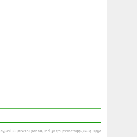
قروبات واتساب groups whatsapp من أفضل المواقع المختصة بنشر أحسن قروبات واتساب في جميع المجالات ، بتجدد يوميا بجديد القروبات المتنوعة.