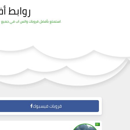
روابط أ
استمتع بأفضل قروبات واتس اب في جميع المجالات ، وتعارف مع بنات وشباب من كل الدول ، وشاهد وانشر ما تريد من الفديوهات المضحكة والمفيدة الموقع مليء بالقروبات الرائعة.
قروبات فيسبوك