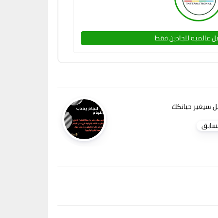
 عالميه للجادين فقط
 سيغير حياتكك
سابق