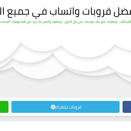
فضل قروبات واتساب في جميع ال
قروبات تيلغرام