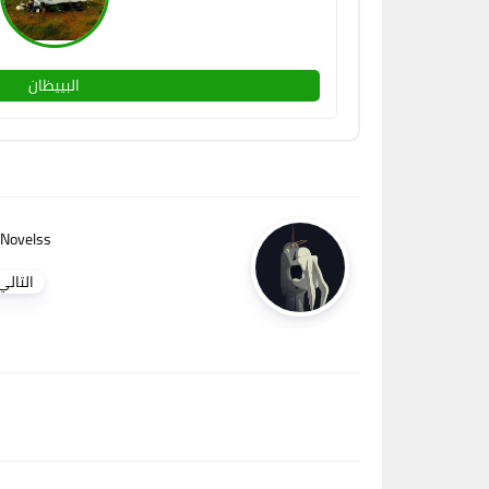
البييظان
Novelss
التالي