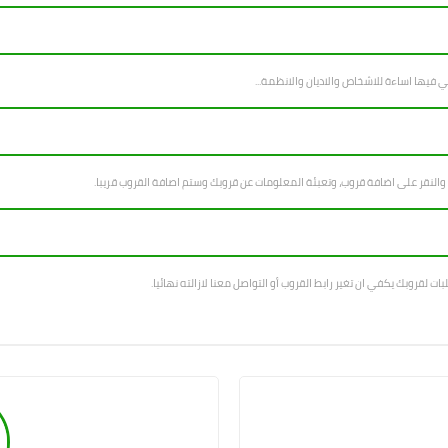
 والنقر على اضافة قروب، وتعبئة المعلومات عن قروبك وستم اصافة القروب قريبا.
بات لقروبك يكفي ان تغير رابط القروب أو التواصل معنا لازالته نهائيا.