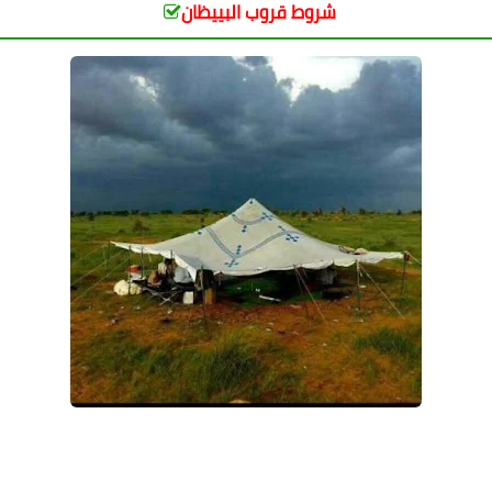
شروط قروب البييظان