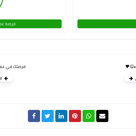
فرصه عمل
🖤😉•
فرصتك في عمل
ال