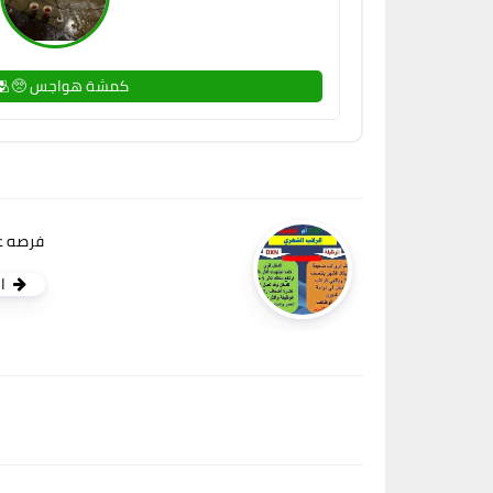
كمشة هواجس 🥺🫂🤍
فرصه ع
ا