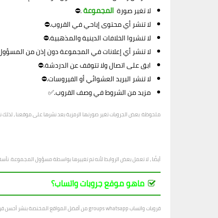
المجموعة
لا تغير صورة
.⛔
لا تنشر أي محتوى إباحي في القروب.⛔
لا تنشروا الخلافات الدينية والمذهبية.⛔
لا تنشر أي إعلانات في المجموعة دون إذن من المسؤول
ابق على اتصال ولا تتوقف عن الدردشة.⛔
لا تنشر البريد العشوائي أو الفيروسات.⛔
مزيد من الشروط في وصف القروب.✅
ملحوظة: بعض الجروبات تغير صورتها الرمزية بعد نشرها على موقعنا ، لذلك ن
أيضًا ، لا تعمل بعض الروابط لأنه تم تغييرها بواسطة مسؤول المجموعة. نأسف
ماهو موقع جروبات واتساب؟
قروبات واتساب groups whatsapp من أفضل المواقع المختصة بنشر أحسن قروبات واتساب في جميع المجالات ، بتجدد يوميا بجديد القروبات المتنوعة.