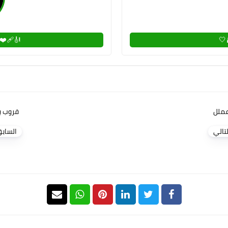
❤️‍🩹 𝕄𝓂ℕ𝐨➂є𝐓 ❤️‍🩹🎻
ملل
قروب ب
لتالي
الساب