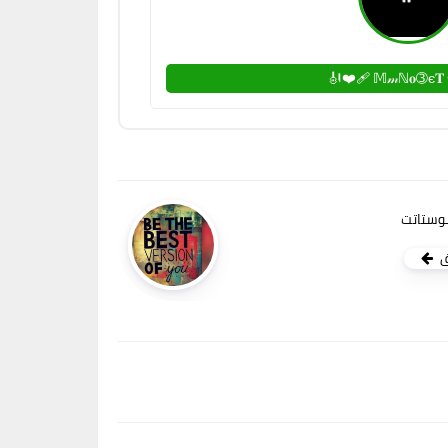
🎻
وستاتت
ق