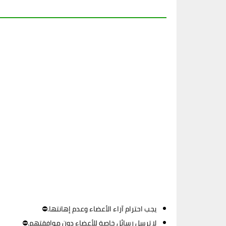
يجب احترام آراء الأعضاء وعدم إهانتها.⛔
لا ترسل رسائل خاصة للأعضاء دون موافقتهم.⛔