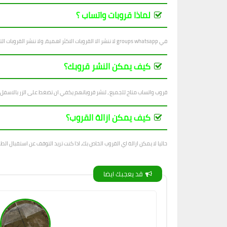
لماذا قروبات واتساب ؟
في groups whatsapp لا ننشر الا القروبات الاكثر اهمية، ولا ننشر القروبات التي فيها اساءة للاشخاص والاديان والانظمة...
كيف يمكن النشر قروبك؟
قروب واتساب متاح للجميع ، لنشر قروباتهم يكفي ان تضغط على الزر بالاسفل
كيف يمكن ازالة القروب؟
حاليا لا يمكن ازالة اي القروب الخاص بك، اذا كنت تريد التوقف عن استقبال الطل
قد يعجبك ايضا