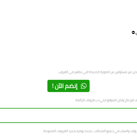
.⛔
حن غير مسئولين عن الصورة الجديدة التي تظهر في القروب.
إنضم الآن !
 للإزعاج ولكن الموقع مليء ب قروبات الرائعة.