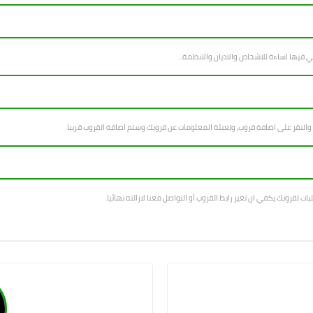
 والنقر على اضافة قروب، وتعبئة المعلومات عن قروبك وستم اصافة القروب قريبا.
بات لقروبك يكفي ان تغير رابط القروب أو التواصل معنا لازالته نهائيا.