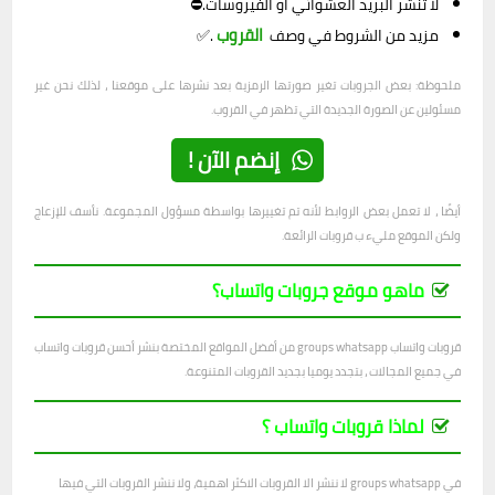
لا تنشر البريد العشوائي أو الفيروسات.⛔
القروب
مزيد من الشروط في وصف
.✅
ملحوظة: بعض الجروبات تغير صورتها الرمزية بعد نشرها على موقعنا ، لذلك نحن غير
مسئولين عن الصورة الجديدة التي تظهر في القروب.
إنضم الآن !
أيضًا ، لا تعمل بعض الروابط لأنه تم تغييرها بواسطة مسؤول المجموعة. نأسف للإزعاج
ولكن الموقع مليء ب قروبات الرائعة.
ماهو موقع جروبات واتساب؟
قروبات واتساب groups whatsapp من أفضل المواقع المختصة بنشر أحسن قروبات واتساب
في جميع المجالات ، بتجدد يوميا بجديد القروبات المتنوعة.
لماذا قروبات واتساب ؟
في groups whatsapp لا ننشر الا القروبات الاكثر اهمية، ولا ننشر القروبات التي فيها