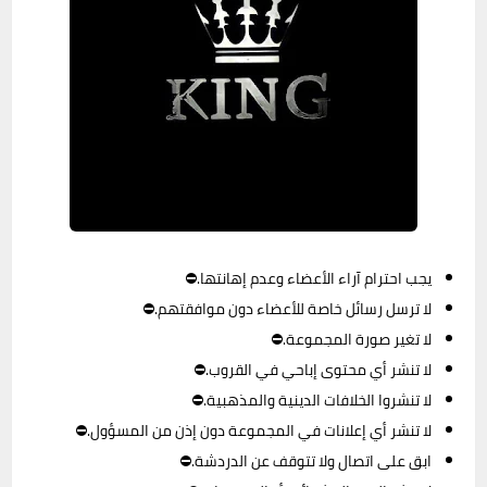
يجب احترام آراء الأعضاء وعدم إهانتها.⛔
لا ترسل رسائل خاصة للأعضاء دون موافقتهم.⛔
لا تغير صورة المجموعة.⛔
لا تنشر أي محتوى إباحي في القروب.⛔
لا تنشروا الخلافات الدينية والمذهبية.⛔
لا تنشر أي إعلانات في المجموعة دون إذن من المسؤول.⛔
ابق على اتصال ولا تتوقف عن الدردشة.⛔