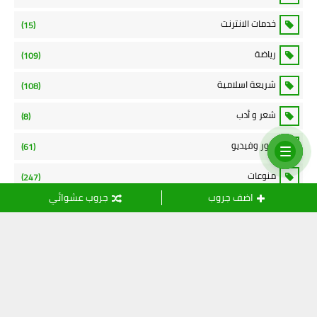
خدمات الانترنت
(15)
رياضة
(109)
شريعة اسلامية
(108)
شعر و أدب
(8)
صور وفيديو
(61)
منوعات
(247)
اضف جروب
جروب عشوائي
نموذج الاتصال
الاسم
بريد إلكتروني