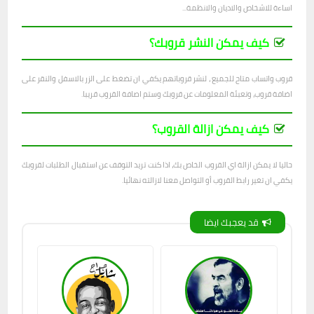
اساءة للاشخاص والاديان والانظمة...
كيف يمكن النشر قروبك؟
قروب واتساب متاح للجميع ، لنشر قروباتهم يكفي ان تضغط على الزر بالاسفل والنقر على
اضافة قروب، وتعبئة المعلومات عن قروبك وستم اصافة القروب قريبا.
كيف يمكن ازالة القروب؟
حاليا لا يمكن ازالة اي القروب الخاص بك، اذا كنت تريد التوقف عن استقبال الطلبات لقروبك
يكفي ان تغير رابط القروب أو التواصل معنا لازالته نهائيا.
قد يعجبك ايضا