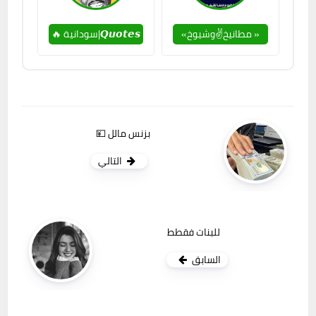
« مطانيخ✌️وشيوخ»
𝙌𝙪𝙤𝙩𝙚𝙨|سودانية 🔥
بزنس مالل 💴
التالي
للبنات فقطط
السابق