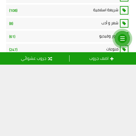
شريعة اسلامية
(108)
شعر و أدب
(8)
صور وفيديو
(61)
منوعات
(247)
اضف جروب
جروب عشوائي
نموذج الاتصال
الاسم
بريد إلكتروني
رسالة