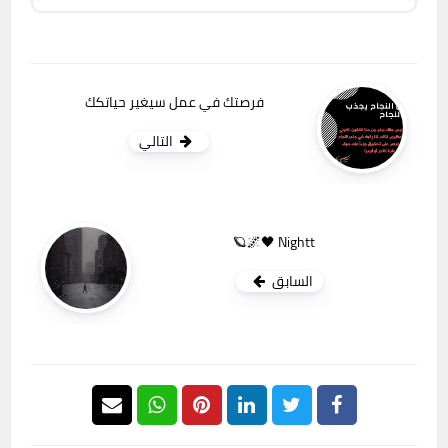
فرصتك في عمل سيغير حياتكك
التالي
Nightt 🖤🌌🪐
السابق