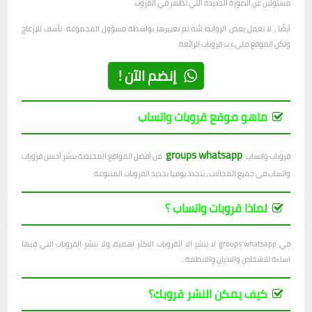
مسئولين عن الصورة الجديدة التي تظهر في القروب.
أيضًا ، لا تعمل بعض الروابط لأنه تم تغييرها بواسطة مسؤول المجموعة. نأسف للإزعاج
ولكن الموقع مليء ب قروبات الرائعة.
إنضم الآن !
ماهو موقع قروبات واتساب
groups whatsapp
قروبات واتساب
من أفضل المواقع المختصة بنشر أحسن قروبات
واتساب في جميع المجالات ، بتجدد يوميا بجديد القروبات المتنوعة.
لماذا قروبات واتساب ؟
في groups whatsapp لا ننشر الا القروبات الاكثر اهمية، ولا ننشر القروبات التي فيها
اساءة للاشخاص والاديان والانظمة...
كيف يمكن النشر قروبك؟