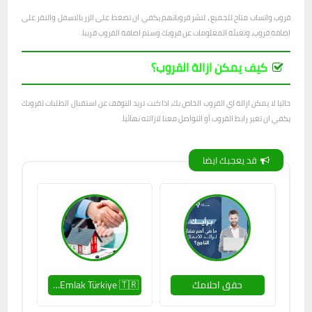
قروب واتساب متاح للجميع ، لنشر قروباتهم يكفي ان تضغط على الزر بالاسفل والنقر على
اضافة قروب، وتعبئة المعلومات عن قروبك وستم اصافة القروب قريبا.
كيف يمكن ازالة القروب؟
حاليا لا يمكن ازالة اي القروب الخاص بك، اذا كنت تريد التوقف عن استقبال الطلبات لقروبك
يكفي ان تغير رابط القروب أو التواصل معنا لازالته نهائيا.
قد يعجبك ايضا
حقق احلامك
Emlak Türkiye 🇹🇷🏘️