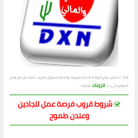
أيضًا ، لا تعمل بعض الروابط لأنه تم تغييرها بواسطة مسؤول القروب. نأسف للإزعاج ولكن
قروبات
الموقع مليء ب
الرائعة.
شروط قروب فرصة عمل للجادين
وعندن طموح