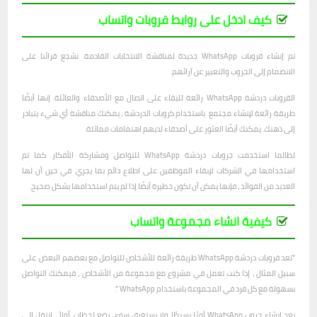
كيف ادخل على روابط قروبات واتساب
تم إنشاء قروبات WhatsApp جديدة لمناقشة الانتخابات القادمة. نشجع قرائنا على
الانضمام إلى الجروب والتعبير عن آرائهم.
القروبات دردشة WhatsApp رائعة للبقاء على اتصال مع الأصدقاء والعائلة. إنها أيضًا
طريقة رائعة لإنشاء مجتمع. باستخدام كروبات الدردشة ، يمكنك مناقشة أي شيء يتبادر
إلى ذهنك. يمكنك أيضًا العثور على أصدقاء لديهم اهتمامات مماثلة.
لطالما استخدمت جروبات دردشة WhatsApp للتواصل ومشاركة الأفكار. كما تم
استخدامها في الشركات لإبقاء الموظفين على اطلاع دائم بما يجري. في حين أن لها
العديد من الفوائد ، فإنها يمكن أن تكون خطيرة أيضًا إذا لم يتم استخدامها بشكل صحيح.
كيفية انشاء مجموعة واتساب
"تعد قروبات دردشة WhatsApp طريقة رائعة للأشخاص للتواصل مع بعضهم البعض. على
سبيل المثال ، إذا كنت تعمل في مشروع مع مجموعة من الأشخاص ، فيمكنك التواصل
بسهولة مع كل فرد في المجموعة باستخدام WhatsApp ".
يعد إنشاء جروب WhatsApp أمرًا بسيطًا ولا يستغرق سوى بضع لحظات. أولاً ، انتقل إلى