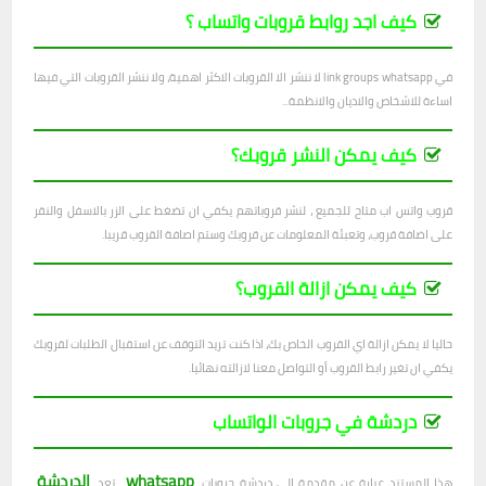
كيف اجد روابط قروبات واتساب ؟
في link groups whatsapp لا ننشر الا القروبات الاكثر اهمية، ولا ننشر القروبات التي فيها
اساءة للاشخاص والاديان والانظمة...
كيف يمكن النشر قروبك؟
قروب واتس اب متاح للجميع ، لنشر قروباتهم يكفي ان تضغط على الزر بالاسفل والنقر
على اضافة قروب، وتعبئة المعلومات عن قروبك وستم اصافة القروب قريبا.
كيف يمكن ازالة القروب؟
حاليا لا يمكن ازالة اي القروب الخاص بك، اذا كنت تريد التوقف عن استقبال الطلبات لقروبك
يكفي ان تغير رابط القروب أو التواصل معنا لازالته نهائيا.
دردشة في جروبات الواتساب
whatsapp
الدردشة
هذا المستند عبارة عن مقدمة إلى دردشة جروبات
. تعد