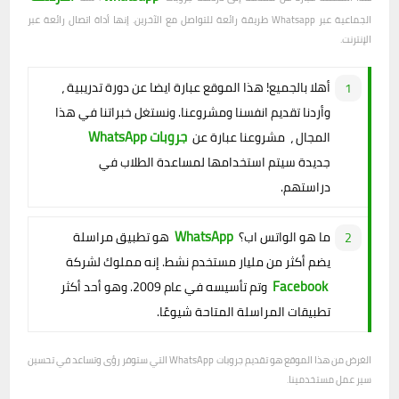
الجماعية عبر Whatsapp طريقة رائعة للتواصل مع الآخرين. إنها أداة اتصال رائعة عبر
الإنترنت.
أهلا بالجميع! هذا الموقع عبارة ايضا عن دورة تدريبية ،
وأردنا تقديم انفسنا ومشروعنا. ونستغل خبراتنا في هذا
جروبات WhatsApp
المجال ، مشروعنا عبارة عن
جديدة سيتم استخدامها لمساعدة الطلاب في
دراستهم.
WhatsApp
ما هو الواتس اب؟
هو تطبيق مراسلة
يضم أكثر من مليار مستخدم نشط. إنه مملوك لشركة
Facebook
وتم تأسيسه في عام 2009. وهو أحد أكثر
تطبيقات المراسلة المتاحة شيوعًا.
الغرض من هذا الموقع هو تقديم جروبات WhatsApp التي ستوفر رؤى وتساعد في تحسين
سير عمل مستخدمينا.