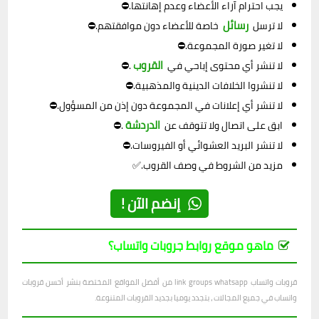
يجب احترام آراء الأعضاء وعدم إهانتها.⛔
رسائل
لا ترسل
خاصة للأعضاء دون موافقتهم.⛔
لا تغير صورة المجموعة.⛔
القروب
لا تنشر أي محتوى إباحي في
.⛔
لا تنشروا الخلافات الدينية والمذهبية.⛔
لا تنشر أي إعلانات في المجموعة دون إذن من المسؤول.⛔
الدردشة
ابق على اتصال ولا تتوقف عن
.⛔
لا تنشر البريد العشوائي أو الفيروسات.⛔
مزيد من الشروط في وصف القروب.✅
إنضم الآن !
ماهو موقع روابط جروبات واتساب؟
قروبات واتساب link groups whatsapp من أفضل المواقع المختصة بنشر أحسن قروبات
واتساب في جميع المجالات ، بتجدد يوميا بجديد القروبات المتنوعة.