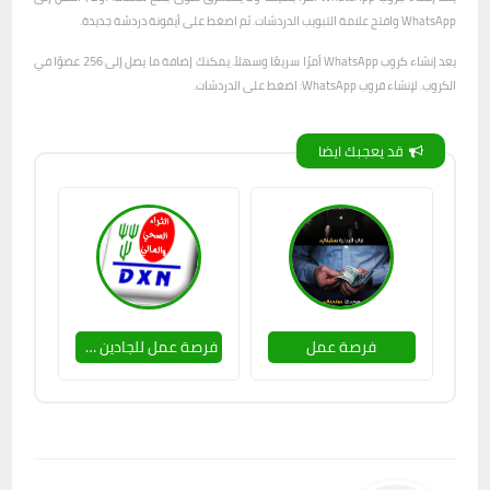
WhatsApp وافتح علامة التبويب الدردشات. ثم اضغط على أيقونة دردشة جديدة.
يعد إنشاء كروب WhatsApp أمرًا سريعًا وسهلاً. يمكنك إضافة ما يصل إلى 256 عضوًا في
الكروب. لإنشاء قروب WhatsApp: اضغط على الدردشات.
قد يعجبك ايضا
فرصة عمل
فرصة عمل للجادين وعندن طموح