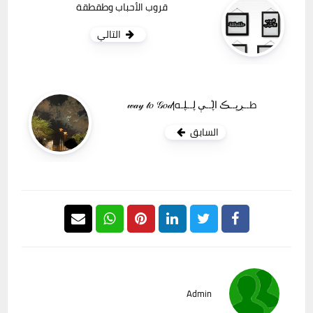
قروب الأحباب وطقطقة
التالي
طــڔڀــڪ ا̍ڸــې ڸــڸـه|𝓌𝒶𝓎 𝓉𝑜 𝒢𝑜𝒹
السابق
Admin