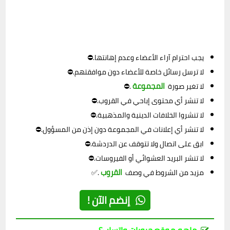
يجب احترام آراء الأعضاء وعدم إهانتها.⛔
لا ترسل رسائل خاصة للأعضاء دون موافقتهم.⛔
المجموعة
لا تغير صورة
.⛔
لا تنشر أي محتوى إباحي في القروب.⛔
لا تنشروا الخلافات الدينية والمذهبية.⛔
لا تنشر أي إعلانات في المجموعة دون إذن من المسؤول.⛔
ابق على اتصال ولا تتوقف عن الدردشة.⛔
لا تنشر البريد العشوائي أو الفيروسات.⛔
القروب
مزيد من الشروط في وصف
.✅
إنضم الآن !