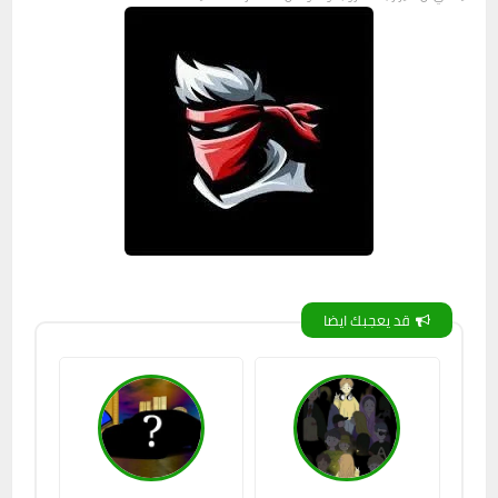
قد يعجبك ايضا