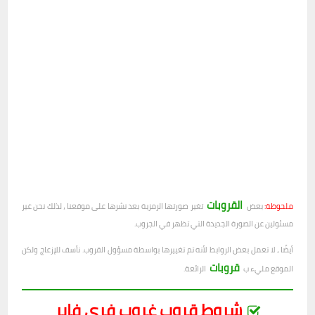
القروبات
ملحوظة:
بعض
تغير صورتها الرمزية بعد نشرها على موقعنا ، لذلك نحن غير
مسئولين عن الصورة الجديدة التي تظهر في الجروب.
أيضًا ، لا تعمل بعض الروابط لأنه تم تغييرها بواسطة مسؤول القروب. نأسف للإزعاج ولكن
قروبات
الموقع مليء ب
الرائعة.
شروط قروب غروب فري فاير