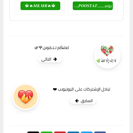
بوســــــ𝑷𝑶𝑶𝑺𝑻𝑨𝑻ـــــــتات 🌍♥
🔱🔥𝑴𝑲 𝑴𝑹🔥🔱
لعلڪم تـتـقونن🌹🌿
التالي
تبادل الإشتركات على اليوتيوبب ❤️
السابق