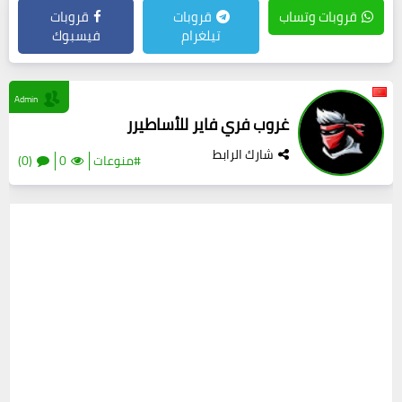
قروبات وتساب
قروبات
قروبات
تيلغرام
فيسبوك
Admin
غروب فري فاير للأساطيرر
شارك الرابط
#منوعات
0
(0)