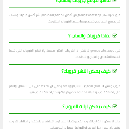
ماهو موقع جروبات واتساب؟
قروبات واتساب groups whatsapp من أفضل المواقع المختصة بنشر أحسن قروبات واتساب
في جميع المجالات ، بتجدد يوميا بجديد القروبات المتنوعة.
لماذا قروبات واتساب ؟
في groups whatsapp لا ننشر الا القروبات الاكثر اهمية، ولا ننشر القروبات التي فيها
اساءة للاشخاص والاديان والانظمة...
كيف يمكن النشر قروبك؟
قروب واتس اب متاح للجميع ، لنشر قروباتهم يكفي ان تضغط على الزر بالاسفل والنقر
على اضافة قروب، وتعبئة المعلومات عن قروبك وستم اصافة القروب قريبا.
كيف يمكن ازالة القروب؟
حاليا لا يمكن ازالة اي القروب الخاص بك، اذا كنت تريد التوقف عن استقبال الطلبات لقروبك
يكفي ان تغير رابط القروب أو التواصل معنا لازالته نهائيا.