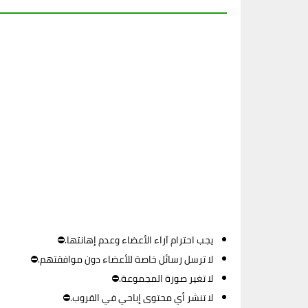
يجب احترام آراء الأعضاء وعدم إهانتها.⛔
لا ترسل رسائل خاصة للأعضاء دون موافقتهم.⛔
لا تغير صورة المجموعة.⛔
لا تنشر أي محتوى إباحي في القروب.⛔