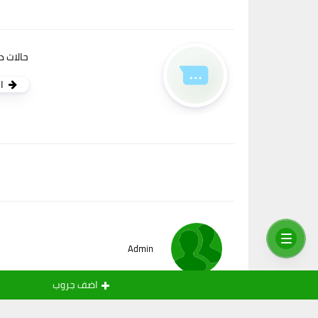
حالات د
ا
Admin
اضف جروب