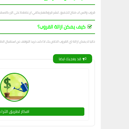
قروب واتس اب متاح للجميع ، لنشر قروباتهم يكفي ان تضغط على الزر بالاسف
كيف يمكن ازالة القروب؟
حاليا لا يمكن ازالة اي القروب الخاص بك، اذا كنت تريد التوقف عن استقبال الطل
قد يعجبك ايضا
افكار لطريق الثراء