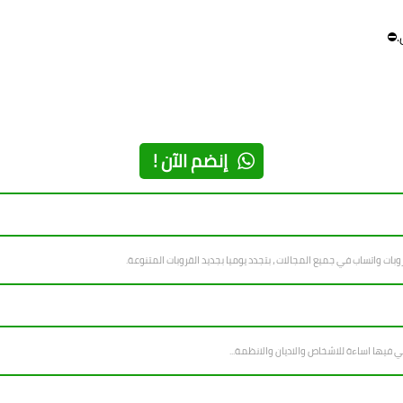
.⛔
إنضم الآن !