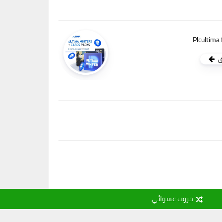
Plcultima
ق
جروب عشوائي