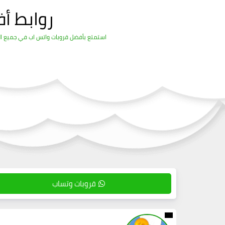
روابط أ
استمتع بأفضل قروبات واتس اب في جميع المج
قروبات وتساب