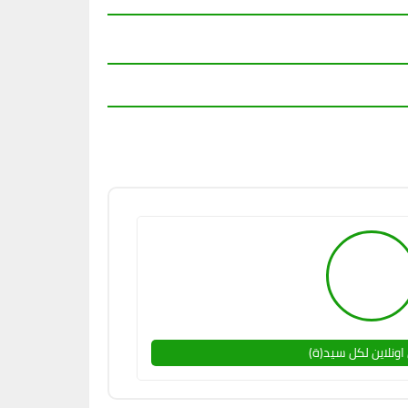
اونلاين لكل سيد(ة)