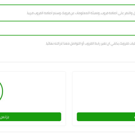
ل والنقر على اضافة قروب، وتعبئة المعلومات عن قروبك وستم اصافة القروب قريبا.
بات لقروبك يكفي ان تغير رابط القروب أو التواصل معنا لازالته نهائيا.
بزنس 