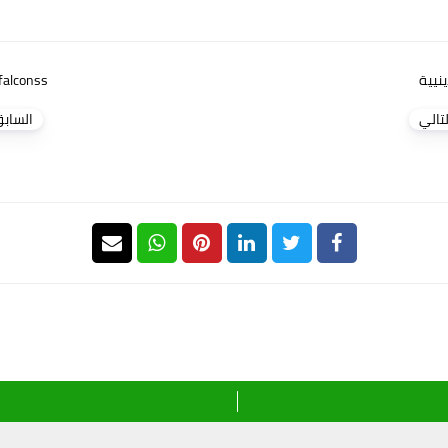
ينيية
 falconss
لتالي
الساب
تعليقات