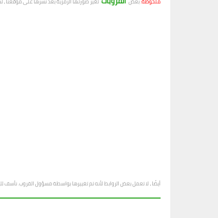
القروبات
ملحوظة:
بعض
تغير صورتها الرمزية بعد نشرها على موقعنا ، ل
أيضًا ، لا تعمل بعض الروابط لأنه تم تغييرها بواسطة مسؤول القروب. نأسف ل