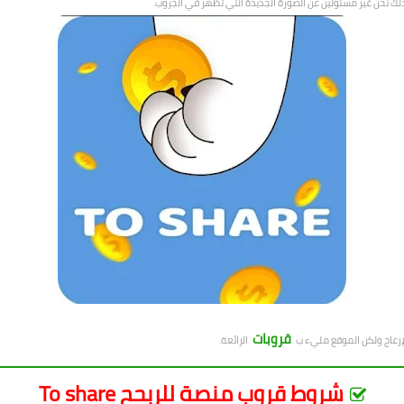
ذلك نحن غير مسئولين عن الصورة الجديدة التي تظهر في الجروب.
قروبات
لإزعاج ولكن الموقع مليء ب
الرائعة.
شروط قروب منصة للربحح To share