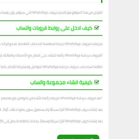
الغرض من هذا الموقع هو تقديم جروبات WhatsApp التي ستوفر رؤى وتساعد في تحسين سير عمل مستخدمينا.
كيف ادخل على روابط قروبات واتساب
تم إنشاء قروبات WhatsApp جديدة لمناقشة الانتخابات القادمة. نشجع قرائنا على الانضمام إلى الجروب والتعبير عن آرائهم.
القروبات دردشة WhatsApp رائعة للبقاء على اتصال مع الأصدقاء والعائلة. إنها أيضًا طريقة رائعة لإنشاء مجتمع. باستخدام كروبات الدردشة ، يمكنك مناقشة أي شيء يتبادر إلى ذهنك. يمكنك أيضًا العثور على أصدقاء لديهم اهتمامات مماثلة.
لطالما استخدمت جروبات دردشة WhatsApp للتواصل ومشاركة الأفكار. كما تم استخدامها في الشركات لإبقاء الموظفين على اطلاع دائم بما يجري. في حين أن لها العديد من الفوائد ، فإنها يمكن أن تكون خطيرة أيضًا إذا لم يتم استخدامها بشكل صحيح.
كيفية انشاء مجموعة واتساب
"تعد قروبات دردشة WhatsApp طريقة رائعة للأشخاص للتواصل مع بعضهم البعض. على سبيل المثال ، إذا كنت تعمل في مشروع مع مجموعة من الأشخاص ، فيمكنك التواصل بسهولة مع كل فرد في المجموعة باستخدام WhatsApp ".
يعد إنشاء جروب WhatsApp أمرًا بسيطًا ولا يستغرق سوى بضع لحظات. أولاً ، انتقل إلى WhatsApp وافتح علامة التبويب الدردشات. ثم اضغط على أيقونة دردشة جديدة.
يعد إنشاء كروب WhatsApp أمرًا سريعًا وسهلاً. يمكنك إضافة ما يصل إلى 256 عضوًا في الكروب. لإنشاء قروب WhatsApp: اضغط على الدردشات.