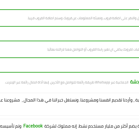
ل والنقر على اضافة قروب، وتعبئة المعلومات عن قروبك وستم اصافة القروب قريبا.
بات لقروبك يكفي ان تغير رابط القروب أو التواصل معنا لازالته نهائيا.
ردشة
الجماعية عبر Whatsapp طريقة رائعة للتواصل مع الآخرين. إنها أداة اتصال رائعة عبر الإنترنت.
ية ، وأردنا تقديم انفسنا ومشروعنا. ونستغل خبراتنا في هذا المجال ، مشروعنا ع
Facebook
يضم أكثر من مليار مستخدم نشط. إنه مملوك لشركة