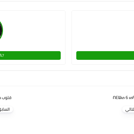
A7
قلوب ضا
لتالي
الساب