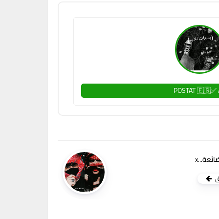
POSTAT 🇪🇬✅ 
ئعة...x
ق