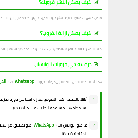
كيف يمكن النشر قروبك؟
قروب واتس اب متاح للجميع ، لنشر قروباتهم يكفي ان تضغط على الزر بالاسف
كيف يمكن ازالة القروب؟
حاليا لا يمكن ازالة اي القروب الخاص بك، اذا كنت تريد التوقف عن استقبال الطل
دردشة في جروبات الواتساب
whatsapp
الد
هذا المستند عبارة عن مقدمة إلى دردشة جروبات
. تعد
أهلا بالجميع! هذا الموقع عبارة ايضا عن دورة تدريب
استخدامها لمساعدة الطلاب في دراستهم.
WhatsApp
ما هو الواتس اب؟
هو تطبيق مراسلة 
المتاحة شيوعًا.