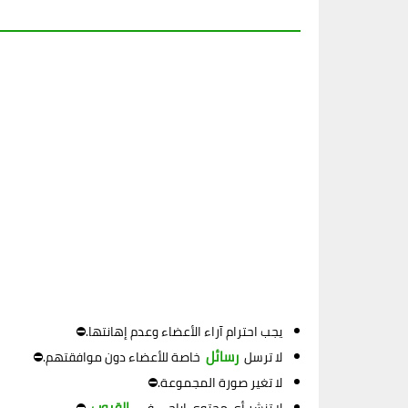
يجب احترام آراء الأعضاء وعدم إهانتها.⛔
رسائل
لا ترسل
خاصة للأعضاء دون موافقتهم.⛔
لا تغير صورة المجموعة.⛔
القروب