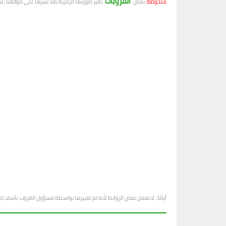
القروبات
ملحوظة:
بعض
تغير صورتها الرمزية بعد نشرها على موقعنا ، ل
أيضًا ، لا تعمل بعض الروابط لأنه تم تغييرها بواسطة مسؤول القروب. نأسف ل