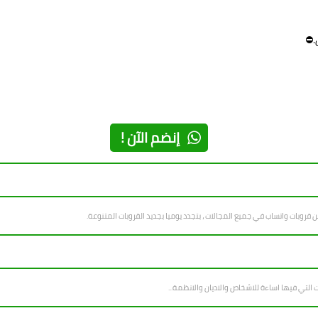
.⛔
إنضم الآن !