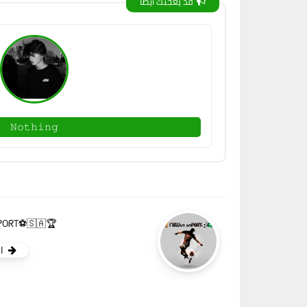
قد يعجبك ايضا
𝙽𝚘𝚝𝚑𝚒𝚗𝚐
🏆ᑎEᗯᔕ 6 ᔕᑭOᖇT⚽🇸🇦
ا