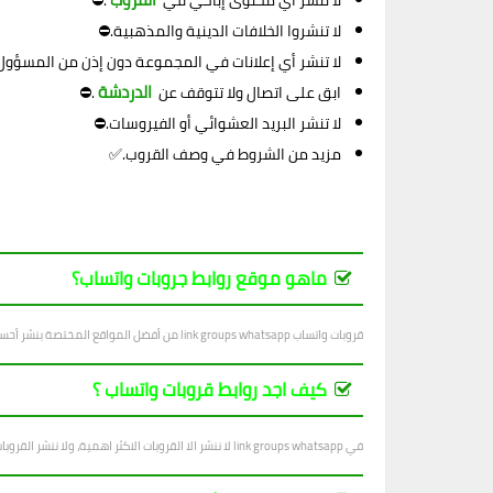
لا تنشر أي محتوى إباحي في
.⛔
لا تنشروا الخلافات الدينية والمذهبية.⛔
لا تنشر أي إعلانات في المجموعة دون إذن من المسؤول
الدردشة
ابق على اتصال ولا تتوقف عن
.⛔
لا تنشر البريد العشوائي أو الفيروسات.⛔
مزيد من الشروط في وصف القروب.✅
ماهو موقع روابط جروبات واتساب؟
قروبات واتساب link groups whatsapp من أفضل المواقع المختصة بنشر أحسن قروبات واتساب في جميع المجالات ، بتجدد يوميا بجديد القروبات المتنوعة.
كيف اجد روابط قروبات واتساب ؟
في link groups whatsapp لا ننشر الا القروبات الاكثر اهمية، ولا ننشر القروبات التي فيها اساءة للاشخاص والاديان والانظمة...