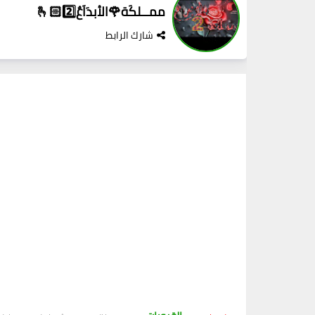
ممــلكَة🌹الأبدَاَعٌ🫰🏻2️⃣
شارك الرابط