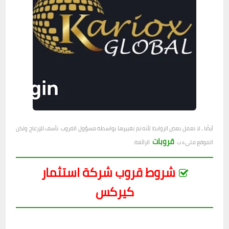
أيضًا ، لا تعمل بعض الروابط لأنه تم تغييرها بواسطة مسؤول القروب. نأسف للإزعاج ولكن
قروبات
الموقع مليء ب
الرائعة.
شروط قروب شركة استثمار
كيركس