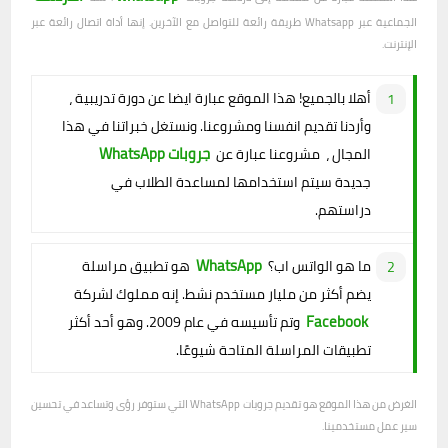
الجماعية عبر Whatsapp طريقة رائعة للتواصل مع الآخرين. إنها أداة اتصال رائعة عبر
الإنترنت.
أهلا بالجميع! هذا الموقع عبارة ايضا عن دورة تدريبية ،
وأردنا تقديم انفسنا ومشروعنا. ونستغل خبراتنا في هذا
جروبات WhatsApp
المجال ، مشروعنا عبارة عن
جديدة سيتم استخدامها لمساعدة الطلاب في
دراستهم.
WhatsApp
ما هو الواتس اب؟
هو تطبيق مراسلة
يضم أكثر من مليار مستخدم نشط. إنه مملوك لشركة
Facebook
وتم تأسيسه في عام 2009. وهو أحد أكثر
تطبيقات المراسلة المتاحة شيوعًا.
الغرض من هذا الموقع هو تقديم جروبات WhatsApp التي ستوفر رؤى وتساعد في تحسين
سير عمل مستخدمينا.