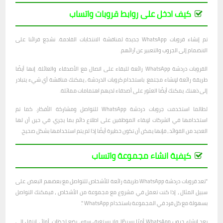
كيف ادخل على روابط قروبات واتساب
تم إنشاء قروبات WhatsApp جديدة لمناقشة الانتخابات القادمة. نشجع قرائنا على
الانضمام إلى الجروب والتعبير عن آرائهم.
القروبات دردشة WhatsApp رائعة للبقاء على اتصال مع الأصدقاء والعائلة. إنها أيضًا
طريقة رائعة لإنشاء مجتمع. باستخدام كروبات الدردشة ، يمكنك مناقشة أي شيء يتبادر
إلى ذهنك. يمكنك أيضًا العثور على أصدقاء لديهم اهتمامات مماثلة.
لطالما استخدمت جروبات دردشة WhatsApp للتواصل ومشاركة الأفكار. كما تم
استخدامها في الشركات لإبقاء الموظفين على اطلاع دائم بما يجري. في حين أن لها
العديد من الفوائد ، فإنها يمكن أن تكون خطيرة أيضًا إذا لم يتم استخدامها بشكل صحيح.
كيفية انشاء مجموعة واتساب
"تعد قروبات دردشة WhatsApp طريقة رائعة للأشخاص للتواصل مع بعضهم البعض. على
سبيل المثال ، إذا كنت تعمل في مشروع مع مجموعة من الأشخاص ، فيمكنك التواصل
بسهولة مع كل فرد في المجموعة باستخدام WhatsApp ".
يعد إنشاء جروب WhatsApp أمرًا بسيطًا ولا يستغرق سوى بضع لحظات. أولاً ، انتقل إلى