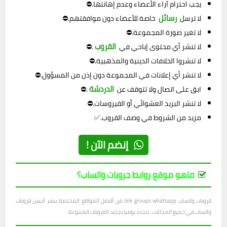
يجب احترام آراء الأعضاء وعدم إهانتها.⛔
رسائل
لا ترسل
خاصة للأعضاء دون موافقتهم.⛔
لا تغير صورة المجموعة.⛔
القروب
لا تنشر أي محتوى إباحي في
.⛔
لا تنشروا الخلافات الدينية والمذهبية.⛔
لا تنشر أي إعلانات في المجموعة دون إذن من المسؤول.⛔
الدردشة
ابق على اتصال ولا تتوقف عن
.⛔
لا تنشر البريد العشوائي أو الفيروسات.⛔
مزيد من الشروط في وصف القروب.✅
إنضم الآن !
ماهو موقع روابط جروبات واتساب؟
قروبات واتساب link groups whatsapp من أفضل المواقع المختصة بنشر أحسن قروبات
واتساب في جميع المجالات ، بتجدد يوميا بجديد القروبات المتنوعة.