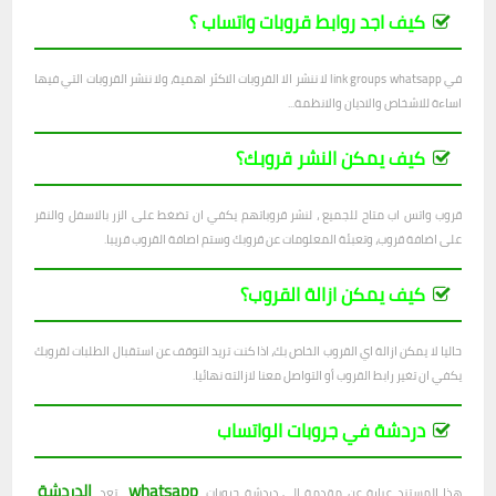
كيف اجد روابط قروبات واتساب ؟
في link groups whatsapp لا ننشر الا القروبات الاكثر اهمية، ولا ننشر القروبات التي فيها
اساءة للاشخاص والاديان والانظمة...
كيف يمكن النشر قروبك؟
قروب واتس اب متاح للجميع ، لنشر قروباتهم يكفي ان تضغط على الزر بالاسفل والنقر
على اضافة قروب، وتعبئة المعلومات عن قروبك وستم اصافة القروب قريبا.
كيف يمكن ازالة القروب؟
حاليا لا يمكن ازالة اي القروب الخاص بك، اذا كنت تريد التوقف عن استقبال الطلبات لقروبك
يكفي ان تغير رابط القروب أو التواصل معنا لازالته نهائيا.
دردشة في جروبات الواتساب
whatsapp
الدردشة
هذا المستند عبارة عن مقدمة إلى دردشة جروبات
. تعد