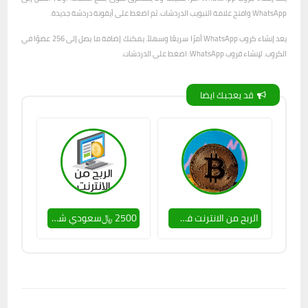
WhatsApp وافتح علامة التبويب الدردشات. ثم اضغط على أيقونة دردشة جديدة.
يعد إنشاء كروب WhatsApp أمرًا سريعًا وسهلاً. يمكنك إضافة ما يصل إلى 256 عضوًا في
الكروب. لإنشاء قروب WhatsApp: اضغط على الدردشات.
قد يعجبك ايضا
الربح من الانترنت في الوطن العربي
2500 ﷼سعودي شهرياً