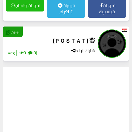
قروبات
قروبات
قروبات وتساب
فيسبوك
تيلغرام
Admin
[ＰＯＳＴＡＴ] 😇
شارك الرابط
#eg
0
(0)