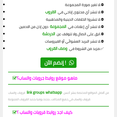
لا تغير صورة المجموعة.⛔
القروب
.⛔
لا تنشر أي محتوى إباحي في
لا تنشروا الخلافات الدينية والمذهبية.⛔
المجموعة
دون إذن من الادمين.⛔
لا تنشر أي إعلانات في
الدردشة
.⛔
ابق على اتصال ولا تتوقف عن
لا تنشر البريد العشوائي أو الفيروسات.⛔
وصف القروب
.✅
مزيد من الشروط في
إنضم الآن !
ماهو موقع روابط جروبات واتساب؟
link groups whatsapp
من أفضل المواقع المختصة بنشر أحسن
قروبات واتساب
قروبات واتساب في جميع المجالات ، بتجدد يوميا بجديد القروبات المتنوعة.
كيف اجد روابط قروبات واتساب ؟