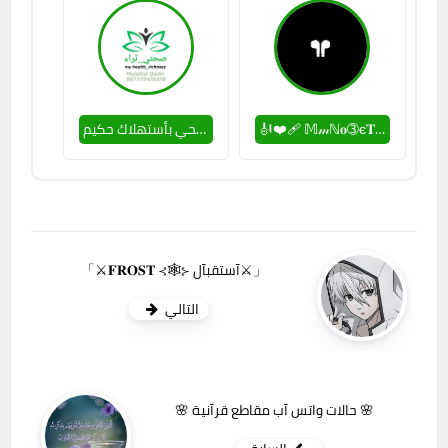
🎻❤️‍🩹 𝕄𝓂ℕ𝐨➂є𝐓 ❤️‍🩹🎻
ثراء صحي بأستهلاك حكيم
「⚔️𝐅𝐑𝐎𝐒𝐓 ⊰🕸⊱ آستقبآل⚔️」
التالي
🌸 حالات واتس آب مقاطع قرآنية 🌸