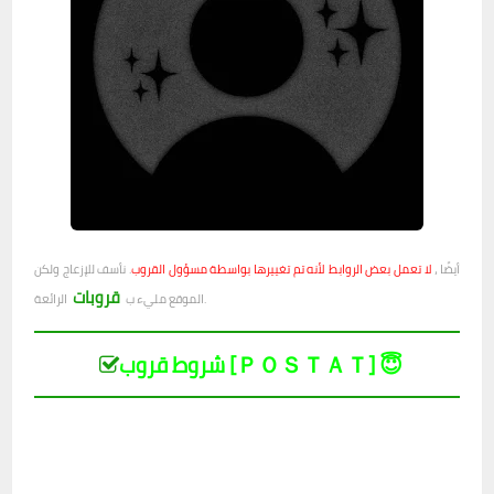
أيضًا ،
لا تعمل بعض الروابط لأنه تم تغييرها بواسطة مسؤول القروب
. نأسف للإزعاج ولكن
قروبات
الرائعة.
الموقع مليء ب
شروط قروب [ＰＯＳＴＡＴ] 😇