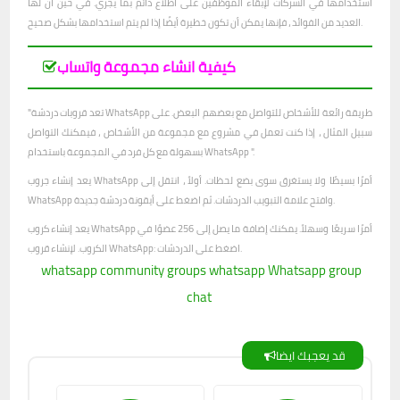
استخدامها في الشركات لإبقاء الموظفين على اطلاع دائم بما يجري. في حين أن لها
العديد من الفوائد ، فإنها يمكن أن تكون خطيرة أيضًا إذا لم يتم استخدامها بشكل صحيح.
كيفية انشاء مجموعة واتساب
"تعد قروبات دردشة WhatsApp طريقة رائعة للأشخاص للتواصل مع بعضهم البعض. على
سبيل المثال ، إذا كنت تعمل في مشروع مع مجموعة من الأشخاص ، فيمكنك التواصل
بسهولة مع كل فرد في المجموعة باستخدام WhatsApp ".
يعد إنشاء جروب WhatsApp أمرًا بسيطًا ولا يستغرق سوى بضع لحظات. أولاً ، انتقل إلى
WhatsApp وافتح علامة التبويب الدردشات. ثم اضغط على أيقونة دردشة جديدة.
يعد إنشاء كروب WhatsApp أمرًا سريعًا وسهلاً. يمكنك إضافة ما يصل إلى 256 عضوًا في
الكروب. لإنشاء قروب WhatsApp: اضغط على الدردشات.
whatsapp community
groups whatsapp
Whatsapp group
chat
قد يعجبك ايضا