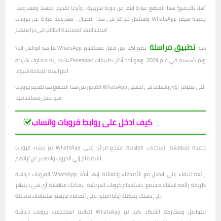
أهلا بالجميع! هذا الموقع عبارة ايضا عن دورة تدريبية ، وأردنا تقديم انفسنا ومشروعنا.
ونستغل خبراتنا في هذا المجال ، مشروعنا عبارة عن جروبات WhatsApp جديدة سيتم
استخدامها لمساعدة الطلاب في دراستهم.
تطبيق مراسلة
ما هو الواتس اب؟ WhatsApp هو
يضم أكثر من مليار مستخدم
نشط. إنه مملوك لشركة Facebook وتم تأسيسه في عام 2009. وهو أحد أكثر تطبيقات
المراسلة المتاحة شيوعًا.
الغرض من هذا الموقع هو تقديم جروبات WhatsApp التي ستوفر رؤى وتساعد في تحسين
سير عمل مستخدمينا.
كيف ادخل على روابط قروبات واتساب
تم إنشاء قروبات WhatsApp جديدة لمناقشة الانتخابات القادمة. نشجع قرائنا على
الانضمام إلى الجروب والتعبير عن آرائهم.
القروبات دردشة WhatsApp رائعة للبقاء على اتصال مع الأصدقاء والعائلة. إنها أيضًا
طريقة رائعة لإنشاء مجتمع. باستخدام كروبات الدردشة ، يمكنك مناقشة أي شيء يتبادر
إلى ذهنك. يمكنك أيضًا العثور على أصدقاء لديهم اهتمامات مماثلة.
لطالما استخدمت جروبات دردشة WhatsApp للتواصل ومشاركة الأفكار. كما تم