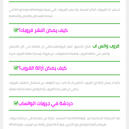
في link groups whatsapp لا ننشر الا القروبات الاكثر اهمية، ولا ننشر القروبات التي فيها
اساءة للاشخاص والاديان والانظمة...
كيف يمكن النشر قروبك؟
قروب واتس اب
متاح للجميع ، لنشر قروباتهم يكفي ان تضغط على الزر بالاسفل
والنقر على اضافة قروب، وتعبئة المعلومات عن قروبك وستم اصافة القروب قريبا.
كيف يمكن ازالة القروب؟
حاليا لا يمكن ازالة اي القروب الخاص بك، اذا كنت تريد التوقف عن استقبال الطلبات لقروبك
يكفي ان تغير رابط القروب أو التواصل معنا لازالته نهائيا.
دردشة في جروبات الواتساب
هذا المستند عبارة عن مقدمة إلى دردشة جروبات whatsapp. تعد الدردشة الجماعية عبر
Whatsapp طريقة رائعة للتواصل مع الآخرين. إنها أداة اتصال رائعة عبر الإنترنت.