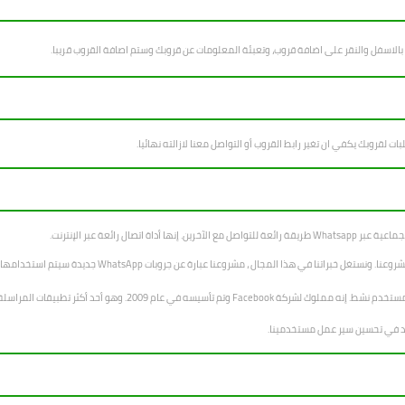
 بالاسفل والنقر على اضافة قروب، وتعبئة المعلومات عن قروبك وستم اصافة القروب قريبا.
بات لقروبك يكفي ان تغير رابط القروب أو التواصل معنا لازالته نهائيا.
ا المجال ، مشروعنا عبارة عن جروبات WhatsApp جديدة سيتم استخدامها لمساعدة الطلاب في دراستهم.
Facebook وتم تأسيسه في عام 2009. وهو أحد أكثر تطبيقات المراسلة المتاحة شيوعًا.