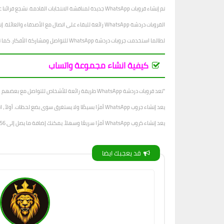
تم إنشاء قروبات WhatsApp جديدة لمناقشة الانتخابات القادمة. نشجع قرائنا على الانضمام إلى الجروب والتعبير عن آرائهم.
القروبات دردشة WhatsApp رائعة للبقاء على اتصال مع الأصدقاء والعائلة. إنها أيضًا طريقة رائعة لإنشاء مجتمع. باستخدام كروبات الدردشة ، يمكنك مناقشة أي شيء يتبادر إلى ذهنك. يمكنك أيضًا العثور على أصدقاء لديهم اهتمامات مماثلة.
لطالما استخدمت جروبات دردشة WhatsApp للتواصل ومشاركة الأفكار. كما تم استخدامها في الشركات لإبقاء الموظفين على اطلاع دائم بما يجري. في حين أن لها العديد من الفوائد ، فإنها يمكن أن تكون خطيرة أيضًا إذا لم يتم استخدامها بشكل صحيح.
كيفية انشاء مجموعة واتساب
"تعد قروبات دردشة WhatsApp طريقة رائعة للأشخاص للتواصل مع بعضهم البعض. على سبيل المثال ، إذا كنت تعمل في مشروع مع مجموعة من الأشخاص ، فيمكنك التواصل بسهولة مع كل فرد في المجموعة باستخدام WhatsApp ".
يعد إنشاء جروب WhatsApp أمرًا بسيطًا ولا يستغرق سوى بضع لحظات. أولاً ، انتقل إلى WhatsApp وافتح علامة التبويب الدردشات. ثم اضغط على أيقونة دردشة جديدة.
يعد إنشاء كروب WhatsApp أمرًا سريعًا وسهلاً. يمكنك إضافة ما يصل إلى 256 عضوًا في الكروب. لإنشاء قروب WhatsApp: اضغط على الدردشات.
قد يعجبك ايضا