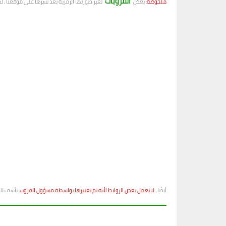
القروبات
ملحوظة:
بعض
تغير صورتها الرمزية بعد نشرها على موقعنا ، 
أيضًا ،
لا تعمل بعض الروابط لأنه تم تغييرها بواسطة مسؤول القروب
. نأسف ل