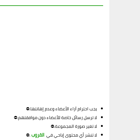
يجب احترام آراء الأعضاء وعدم إهانتها.⛔
لا ترسل رسائل خاصة للأعضاء دون موافقتهم.⛔
لا تغير صورة المجموعة.⛔
القروب
لا تنشر أي محتوى إباحي في
.⛔