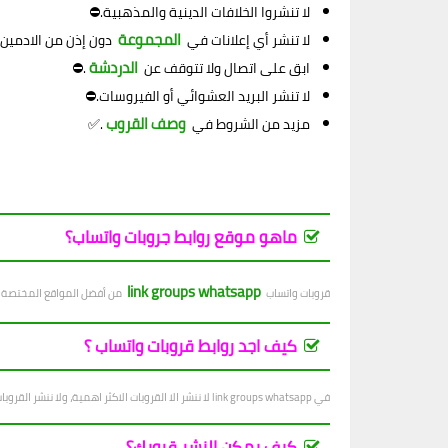
لا تنشروا الخلافات الدينية والمذهبية.⛔
المجموعة
لا تنشر أي إعلانات في
دون إذن من الادمين
الدردشة
ابق على اتصال ولا تتوقف عن
.⛔
لا تنشر البريد العشوائي أو الفيروسات.⛔
وصف القروب
مزيد من الشروط في
.✅
ماهو موقع روابط جروبات واتساب؟
link groups whatsapp
قروبات واتساب
من أفضل المواقع المختصة بنش
كيف اجد روابط قروبات واتساب ؟
في link groups whatsapp لا ننشر الا القروبات الاكثر اهمية، ولا ننشر القروبات التي فيها اساءة للاشخاص والاديان والانظمة...
كيف يمكن النشر قروبك؟