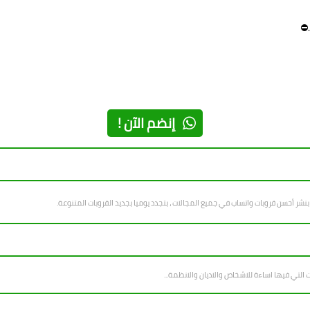
.⛔
إنضم الآن !
ر أحسن قروبات واتساب في جميع المجالات ، بتجدد يوميا بجديد القروبات المتنوعة.