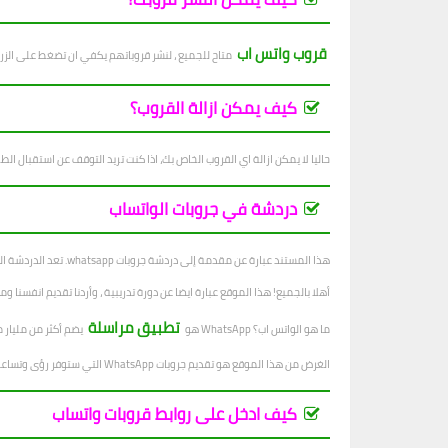
قروب واتس اب
متاح للجميع ، لنشر قروباتهم يكفي ان تضغط على الزر
كيف يمكن ازالة القروب؟
حاليا لا يمكن ازالة اي القروب الخاص بك، اذا كنت تريد التوقف عن استقبال الطل
دردشة في جروبات الواتساب
هذا المستند عبارة عن مقدمة إلى دردشة جروبات whatsapp. تعد الدردشة الجماعية عبر Whatsapp طريقة رائعة للتواصل مع الآخرين. إنها أداة اتصال رائعة عبر الإنترنت.
أهلا بالجميع! هذا الموقع عبارة ايضا عن دورة تدريبية ، وأردنا تقديم انفسنا ومشروعنا. ونستغل خبراتنا في هذ
تطبيق مراسلة
ما هو الواتس اب؟ WhatsApp هو
يضم أكثر من مليار مستخدم نشط. إنه مملوك لشركة 
الغرض من هذا الموقع هو تقديم جروبات WhatsApp التي ستوفر رؤى وتساعد في تحسين سير عمل مستخدمينا.
كيف ادخل على روابط قروبات واتساب