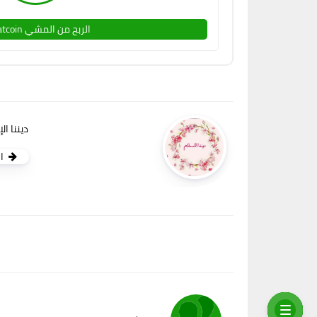
الربح من المشي sweatcoin
ديننا ال
ا