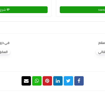
💸 شرح 
إسلام
في دروب
لتالي
الساب