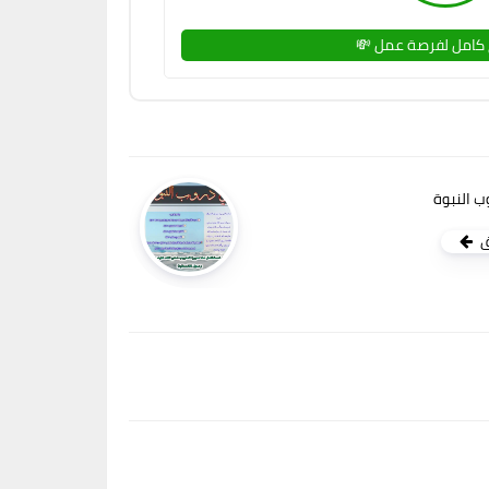
كامل لفرصة عمل 💸
 النبوة
ق