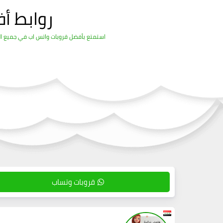
روابط أ
استمتع بأفضل قروبات واتس اب في جميع المج
قروبات وتساب