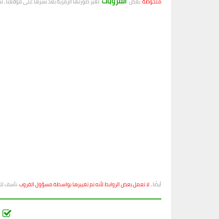
القروبات
ملحوظة:
بعض
تغير صورتها الرمزية بعد نشرها على موقعنا ، 
أيضًا ،
لا تعمل بعض الروابط لأنه تم تغييرها بواسطة مسؤول القروب
. نأسف ل