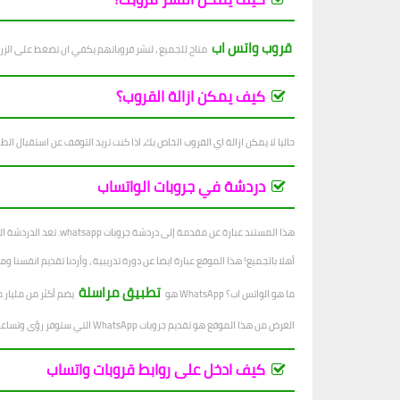
قروب واتس اب
متاح للجميع ، لنشر قروباتهم يكفي ان تضغط على الزر
كيف يمكن ازالة القروب؟
حاليا لا يمكن ازالة اي القروب الخاص بك، اذا كنت تريد التوقف عن استقبال الطل
دردشة في جروبات الواتساب
هذا المستند عبارة عن مقدمة إلى دردشة جروبات whatsapp. تعد الدردشة الجماعية عبر Whatsapp طريقة رائعة للتواصل مع الآخرين. إنها أداة اتصال رائعة عبر الإنترنت.
أهلا بالجميع! هذا الموقع عبارة ايضا عن دورة تدريبية ، وأردنا تقديم انفسنا ومشروعنا. ونستغل خبراتنا في هذ
تطبيق مراسلة
ما هو الواتس اب؟ WhatsApp هو
يضم أكثر من مليار مستخدم نشط. إنه مملوك لشركة 
الغرض من هذا الموقع هو تقديم جروبات WhatsApp التي ستوفر رؤى وتساعد في تحسين سير عمل مستخدمينا.
كيف ادخل على روابط قروبات واتساب