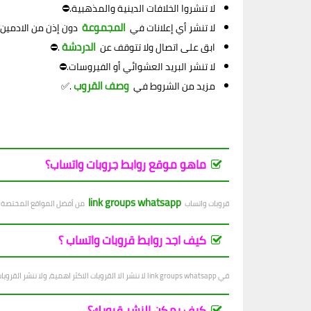
لا تنشروا الخلافات الدينية والمذهبية.⛔
المجموعة
لا تنشر أي إعلانات في
دون إذن من الادمين
الدردشة
ابق على اتصال ولا تتوقف عن
.⛔
لا تنشر البريد العشوائي أو الفيروسات.⛔
وصف القروب
مزيد من الشروط في
.✅
ماهو موقع روابط جروبات واتساب؟
link groups whatsapp
قروبات واتساب
من أفضل المواقع المختصة بنش
كيف اجد روابط قروبات واتساب ؟
في link groups whatsapp لا ننشر الا القروبات الاكثر اهمية، ولا ننشر القروبات التي فيها اساءة للاشخاص والاديان والانظمة...
كيف يمكن النشر قروبك؟