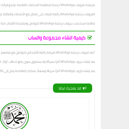
تم إنشاء قروبات WhatsApp جديدة لمناقشة الانتخابات القادمة. نشجع قرائنا على الانضمام إلى الجروب والتعبير عن آرائهم.
القروبات دردشة WhatsApp رائعة للبقاء على اتصال مع الأصدقاء والعائلة. إنها أيضًا طريقة رائعة لإنشاء مجتمع. باستخدام كروبات الدردشة ، يمكنك مناقشة أي شيء يتبادر إلى ذهنك. يمكنك أيضًا العثور على أصدقاء لديهم اهتمامات مماثلة.
لطالما استخدمت جروبات دردشة WhatsApp للتواصل ومشاركة الأفكار. كما تم استخدامها في الشركات لإبقاء الموظفين على اطلاع دائم بما يجري. في حين أن لها العديد من الفوائد ، فإنها يمكن أن تكون خطيرة أيضًا إذا لم يتم استخدامها بشكل صحيح.
كيفية انشاء مجموعة واتساب
"تعد قروبات دردشة WhatsApp طريقة رائعة للأشخاص للتواصل مع بعضهم البعض. على سبيل المثال ، إذا كنت تعمل في مشروع مع مجموعة من الأشخاص ، فيمكنك التواصل بسهولة مع كل فرد في المجموعة باستخدام WhatsApp ".
يعد إنشاء جروب WhatsApp أمرًا بسيطًا ولا يستغرق سوى بضع لحظات. أولاً ، انتقل إلى WhatsApp وافتح علامة التبويب الدردشات. ثم اضغط على أيقونة دردشة جديدة.
يعد إنشاء كروب WhatsApp أمرًا سريعًا وسهلاً. يمكنك إضافة ما يصل إلى 256 عضوًا في الكروب. لإنشاء قروب WhatsApp: اضغط على الدردشات.
قد يعجبك ايضا