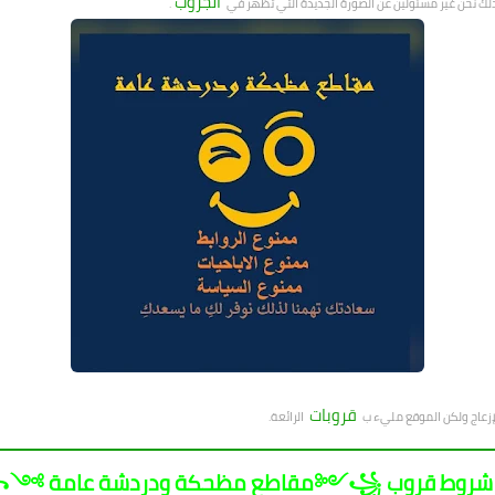
الجروب
لذلك نحن غير مسئولين عن الصورة الجديدة التي تظهر في
.
قروبات
لإزعاج ولكن الموقع مليء ب
الرائعة.
شروط قروب ꧁༺مقاطع مظحكة ودردشة عامة ༻꧂