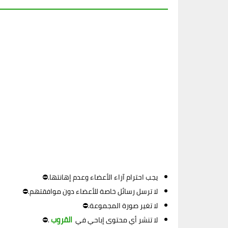
يجب احترام آراء الأعضاء وعدم إهانتها.⛔
لا ترسل رسائل خاصة للأعضاء دون موافقتهم.⛔
لا تغير صورة المجموعة.⛔
القروب
لا تنشر أي محتوى إباحي في
.⛔