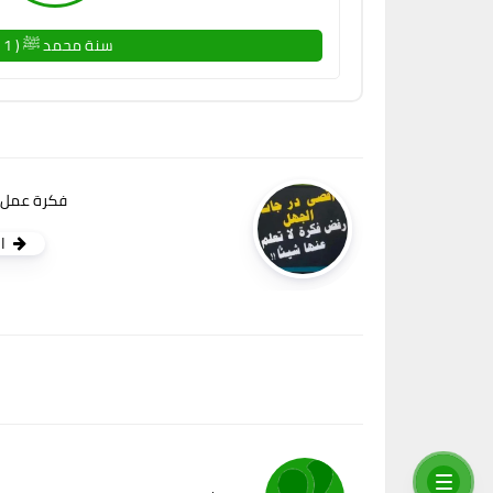
سنة محمد ﷺ ( 1 )
فكرة عمل 
ا