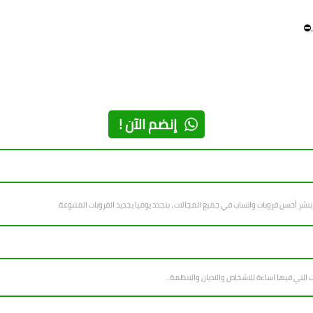
.⛔
إنضم الآن !
ر أحسن قروبات واتساب في جميع المجالات ، بتجدد يوميا بجديد القروبات المتنوعة.