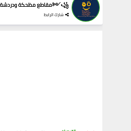
꧁༺مقاطع مظحكة ودردشة عامة ༻꧂
شارك الرابط