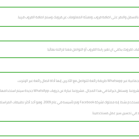
 بالاسفل والنقر على اضافة قروب، وتعبئة المعلومات عن قروبك وستم اصافة القروب قريبا.
بات لقروبك يكفي ان تغير رابط القروب أو التواصل معنا لازالته نهائيا.
ا المجال ، مشروعنا عبارة عن جروبات WhatsApp جديدة سيتم استخدامها لمساعدة الطلاب في دراستهم.
Facebook وتم تأسيسه في عام 2009. وهو أحد أكثر تطبيقات المراسلة المتاحة شيوعًا.