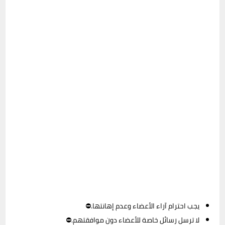
يجب احترام آراء الأعضاء وعدم إهانتها.⛔
لا ترسل رسائل خاصة للأعضاء دون موافقتهم.⛔