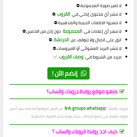
لا تغير صورة المجموعة.⛔
القروب
لا تنشر أي محتوى إباحي في
.⛔
لا تنشروا الخلافات الدينية والمذهبية.⛔
المجموعة
لا تنشر أي إعلانات في
دون إذن من الادمين.⛔
الدردشة
ابق على اتصال ولا تتوقف عن
.⛔
لا تنشر البريد العشوائي أو الفيروسات.⛔
وصف القروب
مزيد من الشروط في
.✅
إنضم الآن !
ماهو موقع روابط جروبات واتساب؟
link groups whatsapp
قروبات واتساب
من أفضل المواقع المختصة بنشر أحسن
قروبات واتساب في جميع المجالات ، بتجدد يوميا بجديد القروبات المتنوعة.
كيف اجد روابط قروبات واتساب ؟