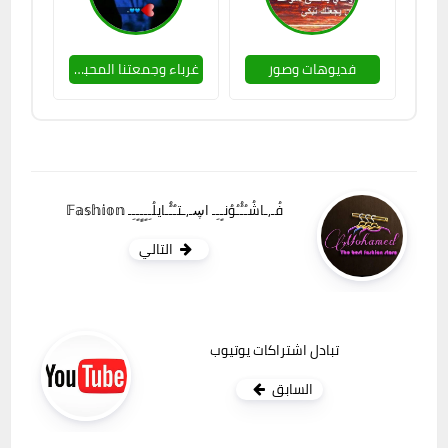
فديوهات وصور
غرباء وجمعتنا المحبه ❤‍🩹
فُـ,ـاشُـُـُُـُوُنـِِـِـ اڛـ,ـتـٌـٌٌـايلُـِـِِـِِِـِِـِـ 𝔽𝕒𝕤𝕙𝕚𝕠𝕟
التالي
تبادل اشتراكات يوتيوب
السابق