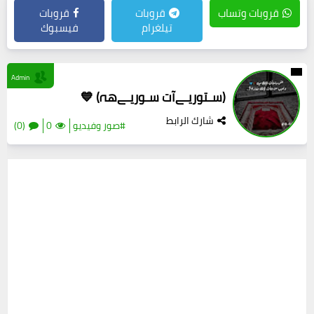
قروبات وتساب
قروبات
قروبات
تيلغرام
فيسبوك
Admin
(سـتوريـﮯآت سـوريـﮯ‏‏هہ) 💙
شارك الرابط
#صور وفيديو
0
(0)