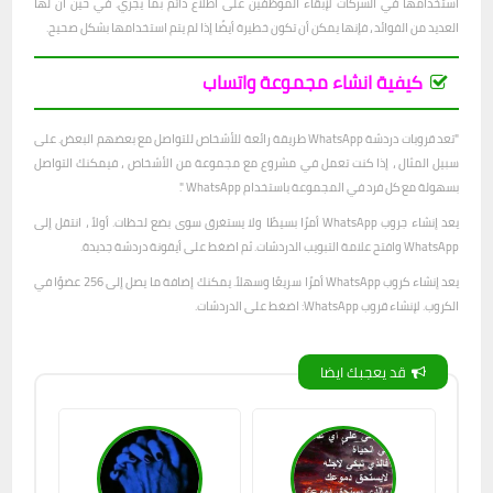
استخدامها في الشركات لإبقاء الموظفين على اطلاع دائم بما يجري. في حين أن لها
العديد من الفوائد ، فإنها يمكن أن تكون خطيرة أيضًا إذا لم يتم استخدامها بشكل صحيح.
كيفية انشاء مجموعة واتساب
"تعد قروبات دردشة WhatsApp طريقة رائعة للأشخاص للتواصل مع بعضهم البعض. على
سبيل المثال ، إذا كنت تعمل في مشروع مع مجموعة من الأشخاص ، فيمكنك التواصل
بسهولة مع كل فرد في المجموعة باستخدام WhatsApp ".
يعد إنشاء جروب WhatsApp أمرًا بسيطًا ولا يستغرق سوى بضع لحظات. أولاً ، انتقل إلى
WhatsApp وافتح علامة التبويب الدردشات. ثم اضغط على أيقونة دردشة جديدة.
يعد إنشاء كروب WhatsApp أمرًا سريعًا وسهلاً. يمكنك إضافة ما يصل إلى 256 عضوًا في
الكروب. لإنشاء قروب WhatsApp: اضغط على الدردشات.
قد يعجبك ايضا