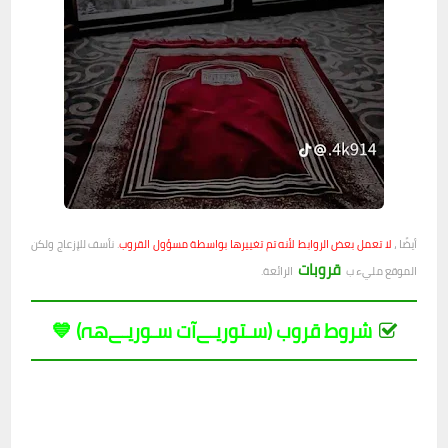
أيضًا ،
لا تعمل بعض الروابط لأنه تم تغييرها بواسطة مسؤول القروب
. نأسف للإزعاج ولكن
قروبات
الموقع مليء ب
الرائعة.
شروط قروب (سـتوريـﮯآت سـوريـﮯ‏‏هہ) 💙