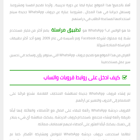
أهلا بالجميع! هذا الموقع عبارة ايضا عن دورة تدريبية ، وأردنا تقديم انفسنا ومشروعنا.
ونستغل خبراتنا في هذا المجال ، مشروعنا عبارة عن جروبات WhatsApp جديدة سيتم
استخدامها لمساعدة الطلاب في دراستهم.
تطبيق مراسلة
ما هو الواتس اب؟ WhatsApp هو
يضم أكثر من مليار مستخدم
نشط. إنه مملوك لشركة Facebook وتم تأسيسه في عام 2009. وهو أحد أكثر تطبيقات
المراسلة المتاحة شيوعًا.
الغرض من هذا الموقع هو تقديم جروبات WhatsApp التي ستوفر رؤى وتساعد في تحسين
سير عمل مستخدمينا.
كيف ادخل على روابط قروبات واتساب
تم إنشاء قروبات WhatsApp جديدة لمناقشة الانتخابات القادمة. نشجع قرائنا على
الانضمام إلى الجروب والتعبير عن آرائهم.
القروبات دردشة WhatsApp رائعة للبقاء على اتصال مع الأصدقاء والعائلة. إنها أيضًا
طريقة رائعة لإنشاء مجتمع. باستخدام كروبات الدردشة ، يمكنك مناقشة أي شيء يتبادر
إلى ذهنك. يمكنك أيضًا العثور على أصدقاء لديهم اهتمامات مماثلة.
لطالما استخدمت جروبات دردشة WhatsApp للتواصل ومشاركة الأفكار. كما تم