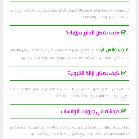
في link groups whatsapp لا ننشر الا القروبات الاكثر اهمية، ولا ننشر القروبات التي فيها
اساءة للاشخاص والاديان والانظمة...
كيف يمكن النشر قروبك؟
قروب واتس اب
متاح للجميع ، لنشر قروباتهم يكفي ان تضغط على الزر بالاسفل
والنقر على اضافة قروب، وتعبئة المعلومات عن قروبك وستم اصافة القروب قريبا.
كيف يمكن ازالة القروب؟
حاليا لا يمكن ازالة اي القروب الخاص بك، اذا كنت تريد التوقف عن استقبال الطلبات لقروبك
يكفي ان تغير رابط القروب أو التواصل معنا لازالته نهائيا.
دردشة في جروبات الواتساب
هذا المستند عبارة عن مقدمة إلى دردشة جروبات whatsapp. تعد الدردشة الجماعية عبر
Whatsapp طريقة رائعة للتواصل مع الآخرين. إنها أداة اتصال رائعة عبر الإنترنت.