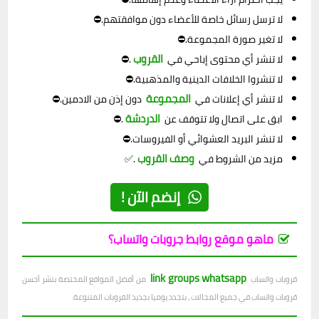
لا ترسل رسائل خاصة للأعضاء دون موافقتهم.⛔
لا تغير صورة المجموعة.⛔
القروب
لا تنشر أي محتوى إباحي في
.⛔
لا تنشروا الخلافات الدينية والمذهبية.⛔
المجموعة
لا تنشر أي إعلانات في
دون إذن من الادمين.⛔
الدردشة
ابق على اتصال ولا تتوقف عن
.⛔
لا تنشر البريد العشوائي أو الفيروسات.⛔
وصف القروب
مزيد من الشروط في
.✅
إنضم الآن !
ماهو موقع روابط جروبات واتساب؟
link groups whatsapp
قروبات واتساب
من أفضل المواقع المختصة بنشر أحسن
قروبات واتساب في جميع المجالات ، بتجدد يوميا بجديد القروبات المتنوعة.