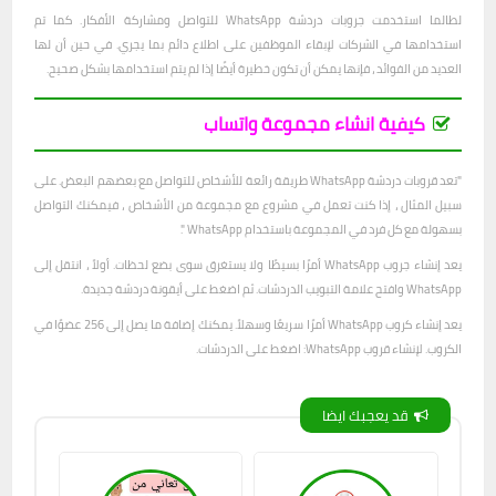
لطالما استخدمت جروبات دردشة WhatsApp للتواصل ومشاركة الأفكار. كما تم
استخدامها في الشركات لإبقاء الموظفين على اطلاع دائم بما يجري. في حين أن لها
العديد من الفوائد ، فإنها يمكن أن تكون خطيرة أيضًا إذا لم يتم استخدامها بشكل صحيح.
كيفية انشاء مجموعة واتساب
"تعد قروبات دردشة WhatsApp طريقة رائعة للأشخاص للتواصل مع بعضهم البعض. على
سبيل المثال ، إذا كنت تعمل في مشروع مع مجموعة من الأشخاص ، فيمكنك التواصل
بسهولة مع كل فرد في المجموعة باستخدام WhatsApp ".
يعد إنشاء جروب WhatsApp أمرًا بسيطًا ولا يستغرق سوى بضع لحظات. أولاً ، انتقل إلى
WhatsApp وافتح علامة التبويب الدردشات. ثم اضغط على أيقونة دردشة جديدة.
يعد إنشاء كروب WhatsApp أمرًا سريعًا وسهلاً. يمكنك إضافة ما يصل إلى 256 عضوًا في
الكروب. لإنشاء قروب WhatsApp: اضغط على الدردشات.
قد يعجبك ايضا