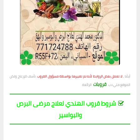
أيضًا ،
لا تعمل بعض الروابط لأنه تم تغييرها بواسطة مسؤول القروب
. نأسف للإزعاج ولكن
قروبات
الموقع مليء ب
الرائعة.
شروط قروب الهندي لعلاج مرضى البرص
والبواسير