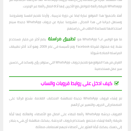
Whatsapp طريقة رائعة للتواصل مع الآخرين. إنها أداة اتصال رائعة عبر الإنترنت.
أهلا بالجميع! هذا الموقع عبارة ايضا عن دورة تدريبية ، وأردنا تقديم انفسنا ومشروعنا.
ونستغل خبراتنا في هذا المجال ، مشروعنا عبارة عن جروبات WhatsApp جديدة سيتم
استخدامها لمساعدة الطلاب في دراستهم.
تطبيق مراسلة
ما هو الواتس اب؟ WhatsApp هو
يضم أكثر من مليار مستخدم
نشط. إنه مملوك لشركة Facebook وتم تأسيسه في عام 2009. وهو أحد أكثر تطبيقات
المراسلة المتاحة شيوعًا.
الغرض من هذا الموقع هو تقديم جروبات WhatsApp التي ستوفر رؤى وتساعد في تحسين
سير عمل مستخدمينا.
كيف ادخل على روابط قروبات واتساب
تم إنشاء قروبات WhatsApp جديدة لمناقشة الانتخابات القادمة. نشجع قرائنا على
الانضمام إلى الجروب والتعبير عن آرائهم.
القروبات دردشة WhatsApp رائعة للبقاء على اتصال مع الأصدقاء والعائلة. إنها أيضًا
طريقة رائعة لإنشاء مجتمع. باستخدام كروبات الدردشة ، يمكنك مناقشة أي شيء يتبادر
إلى ذهنك. يمكنك أيضًا العثور على أصدقاء لديهم اهتمامات مماثلة.