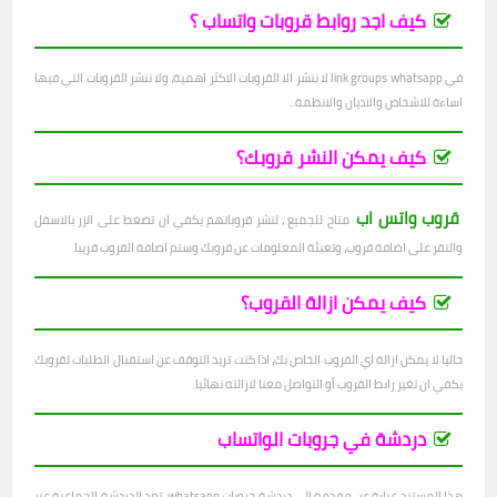
كيف اجد روابط قروبات واتساب ؟
في link groups whatsapp لا ننشر الا القروبات الاكثر اهمية، ولا ننشر القروبات التي فيها
اساءة للاشخاص والاديان والانظمة...
كيف يمكن النشر قروبك؟
قروب واتس اب
متاح للجميع ، لنشر قروباتهم يكفي ان تضغط على الزر بالاسفل
والنقر على اضافة قروب، وتعبئة المعلومات عن قروبك وستم اصافة القروب قريبا.
كيف يمكن ازالة القروب؟
حاليا لا يمكن ازالة اي القروب الخاص بك، اذا كنت تريد التوقف عن استقبال الطلبات لقروبك
يكفي ان تغير رابط القروب أو التواصل معنا لازالته نهائيا.
دردشة في جروبات الواتساب
هذا المستند عبارة عن مقدمة إلى دردشة جروبات whatsapp. تعد الدردشة الجماعية عبر