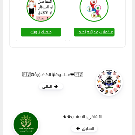
مكملات غذائيه لصحه افضل 🍄
صحتك ثروتك
🇵🇸👑مــلــوگ🥇الگـ⭐️ـوٌرةّ⚽🇵🇸
التالي
التشافي بالاعشاب🍄🌵
السابق