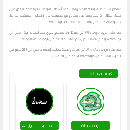
"تعد قروبات دردشة WhatsApp طريقة رائعة للأشخاص للتواصل مع بعضهم البعض. على
سبيل المثال ، إذا كنت تعمل في مشروع مع مجموعة من الأشخاص ، فيمكنك التواصل
بسهولة مع كل فرد في المجموعة باستخدام WhatsApp ".
يعد إنشاء جروب WhatsApp أمرًا بسيطًا ولا يستغرق سوى بضع لحظات. أولاً ، انتقل إلى
WhatsApp وافتح علامة التبويب الدردشات. ثم اضغط على أيقونة دردشة جديدة.
يعد إنشاء كروب WhatsApp أمرًا سريعًا وسهلاً. يمكنك إضافة ما يصل إلى 256 عضوًا في
الكروب. لإنشاء قروب WhatsApp: اضغط على الدردشات.
قد يعجبك ايضا
دردشه بنات
نــــســــخ ســـتوريــــات 2023