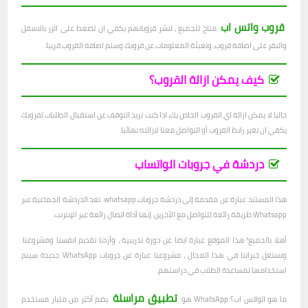
قروب واتس اب
متاح للجميع ، لنشر قروباتهم يكفي ان تضغط على الزر بالاسفل
والنقر على اضافة قروب، وتعبئة المعلومات عن قروبك وستم اصافة القروب قريبا.
كيف يمكن ازالة القروب؟
حاليا لا يمكن ازالة اي القروب الخاص بك، اذا كنت تريد التوقف عن استقبال الطلبات لقروبك
يكفي ان تغير رابط القروب أو التواصل معنا لازالته نهائيا.
دردشة في جروبات الواتساب
هذا المستند عبارة عن مقدمة إلى دردشة جروبات whatsapp. تعد الدردشة الجماعية عبر
Whatsapp طريقة رائعة للتواصل مع الآخرين. إنها أداة اتصال رائعة عبر الإنترنت.
أهلا بالجميع! هذا الموقع عبارة ايضا عن دورة تدريبية ، وأردنا تقديم انفسنا ومشروعنا.
ونستغل خبراتنا في هذا المجال ، مشروعنا عبارة عن جروبات WhatsApp جديدة سيتم
استخدامها لمساعدة الطلاب في دراستهم.
تطبيق مراسلة
ما هو الواتس اب؟ WhatsApp هو
يضم أكثر من مليار مستخدم