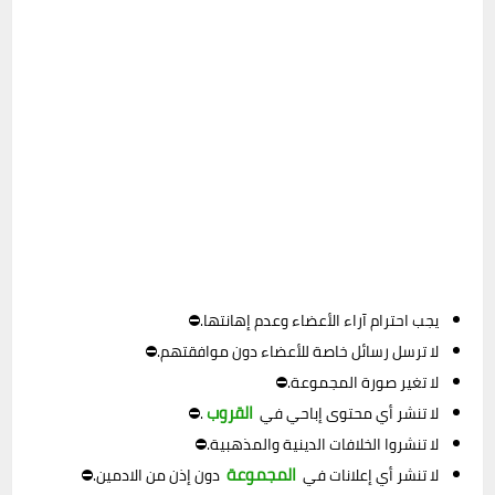
يجب احترام آراء الأعضاء وعدم إهانتها.⛔
لا ترسل رسائل خاصة للأعضاء دون موافقتهم.⛔
لا تغير صورة المجموعة.⛔
القروب
لا تنشر أي محتوى إباحي في
.⛔
لا تنشروا الخلافات الدينية والمذهبية.⛔
المجموعة
لا تنشر أي إعلانات في
دون إذن من الادمين.⛔