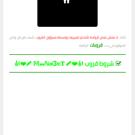
أيضًا ،
لا تعمل بعض الروابط لأنه تم تغييرها بواسطة مسؤول القروب
. نأسف للإزعاج ولكن
قروبات
الموقع مليء ب
الرائعة.
شروط قروب 🎻❤️‍🩹 𝕄𝓂ℕ𝐨➂є𝐓 ❤️‍🩹🎻