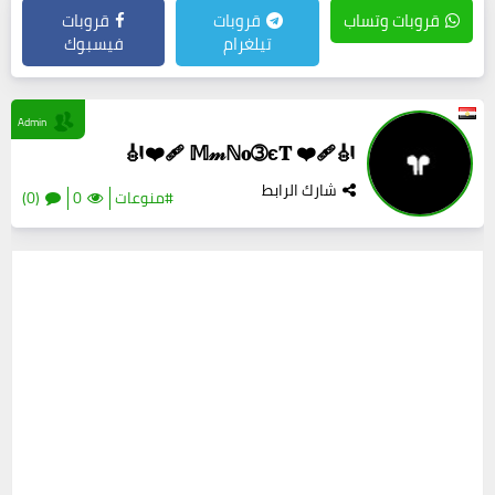
قروبات وتساب
قروبات
قروبات
تيلغرام
فيسبوك
Admin
🎻❤️‍🩹 𝕄𝓂ℕ𝐨➂є𝐓 ❤️‍🩹🎻
شارك الرابط
#منوعات
0
(0)