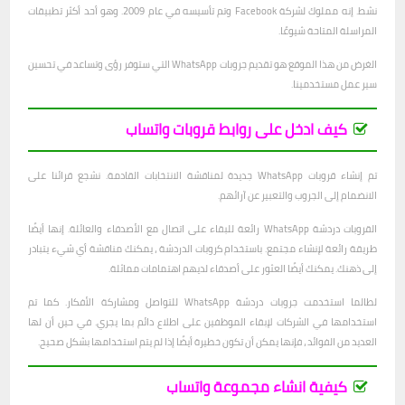
نشط. إنه مملوك لشركة Facebook وتم تأسيسه في عام 2009. وهو أحد أكثر تطبيقات
المراسلة المتاحة شيوعًا.
الغرض من هذا الموقع هو تقديم جروبات WhatsApp التي ستوفر رؤى وتساعد في تحسين
سير عمل مستخدمينا.
كيف ادخل على روابط قروبات واتساب
تم إنشاء قروبات WhatsApp جديدة لمناقشة الانتخابات القادمة. نشجع قرائنا على
الانضمام إلى الجروب والتعبير عن آرائهم.
القروبات دردشة WhatsApp رائعة للبقاء على اتصال مع الأصدقاء والعائلة. إنها أيضًا
طريقة رائعة لإنشاء مجتمع. باستخدام كروبات الدردشة ، يمكنك مناقشة أي شيء يتبادر
إلى ذهنك. يمكنك أيضًا العثور على أصدقاء لديهم اهتمامات مماثلة.
لطالما استخدمت جروبات دردشة WhatsApp للتواصل ومشاركة الأفكار. كما تم
استخدامها في الشركات لإبقاء الموظفين على اطلاع دائم بما يجري. في حين أن لها
العديد من الفوائد ، فإنها يمكن أن تكون خطيرة أيضًا إذا لم يتم استخدامها بشكل صحيح.
كيفية انشاء مجموعة واتساب