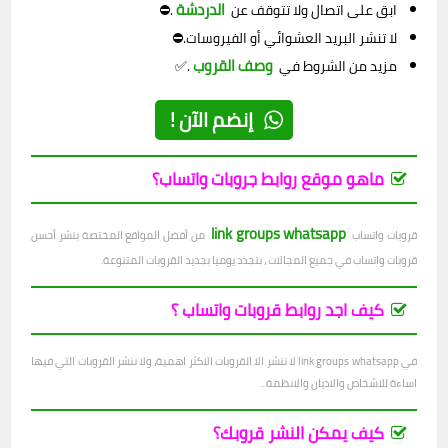
الدردشة
ابق على اتصال ولا تتوقف عن
.⛔
لا تنشر البريد العشوائي أو الفيروسات.⛔
وصف القروب
مزيد من الشروط في
.✅
إنضم الآن !
ماهو موقع روابط جروبات واتساب؟
link groups whatsapp
قروبات واتساب
من أفضل المواقع المختصة بنشر أحسن
قروبات واتساب في جميع المجالات ، بتجدد يوميا بجديد القروبات المتنوعة.
كيف اجد روابط قروبات واتساب ؟
في link groups whatsapp لا ننشر الا القروبات الاكثر اهمية، ولا ننشر القروبات التي فيها
اساءة للاشخاص والاديان والانظمة...
كيف يمكن النشر قروبك؟