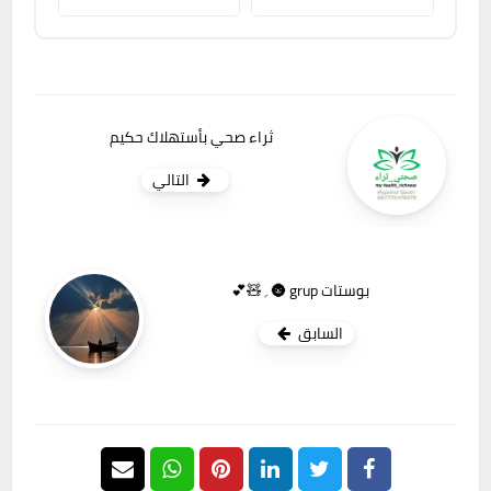
ثراء صحي بأستهلاك حكيم
التالي
بوستات grup 🌚؍🧸💕
السابق