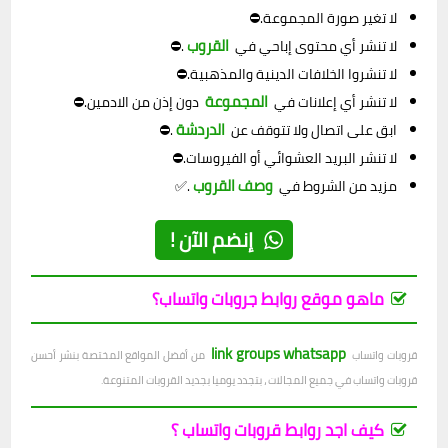
لا تغير صورة المجموعة.⛔
القروب
لا تنشر أي محتوى إباحي في
.⛔
لا تنشروا الخلافات الدينية والمذهبية.⛔
المجموعة
لا تنشر أي إعلانات في
دون إذن من الادمين.⛔
الدردشة
ابق على اتصال ولا تتوقف عن
.⛔
لا تنشر البريد العشوائي أو الفيروسات.⛔
وصف القروب
مزيد من الشروط في
.✅
إنضم الآن !
ماهو موقع روابط جروبات واتساب؟
link groups whatsapp
قروبات واتساب
من أفضل المواقع المختصة بنشر أحسن
قروبات واتساب في جميع المجالات ، بتجدد يوميا بجديد القروبات المتنوعة.
كيف اجد روابط قروبات واتساب ؟