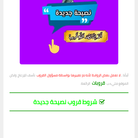
أيضًا ،
لا تعمل بعض الروابط لأنه تم تغييرها بواسطة مسؤول القروب
. نأسف للإزعاج ولكن
قروبات
الموقع مليء ب
الرائعة.
شروط قروب نصيحة جديدة