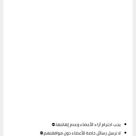
يجب احترام آراء الأعضاء وعدم إهانتها.⛔
لا ترسل رسائل خاصة للأعضاء دون موافقتهم.⛔