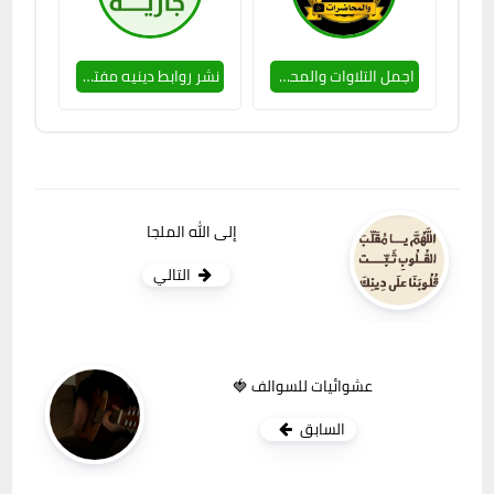
اجمل التلاوات والمحاضرات3️⃣
نشر روابط دينيه مفتوح صدقه جاريه❤️
إلى الله الملجا
التالي
عشوائيات للسوالف 🍓
السابق