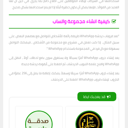
استخدامها في الشركات لإبقاء الموظفين على اطلاع دائم بما يجري. في حين أن لها
العديد من الفوائد ، فإنها يمكن أن تكون خطيرة أيضًا إذا لم يتم استخدامها بشكل صحيح.
كيفية انشاء مجموعة واتساب
"تعد قروبات دردشة WhatsApp طريقة رائعة للأشخاص للتواصل مع بعضهم البعض. على
سبيل المثال ، إذا كنت تعمل في مشروع مع مجموعة من الأشخاص ، فيمكنك التواصل
بسهولة مع كل فرد في المجموعة باستخدام WhatsApp ".
يعد إنشاء جروب WhatsApp أمرًا بسيطًا ولا يستغرق سوى بضع لحظات. أولاً ، انتقل إلى
WhatsApp وافتح علامة التبويب الدردشات. ثم اضغط على أيقونة دردشة جديدة.
يعد إنشاء كروب WhatsApp أمرًا سريعًا وسهلاً. يمكنك إضافة ما يصل إلى 256 عضوًا في
الكروب. لإنشاء قروب WhatsApp: اضغط على الدردشات.
قد يعجبك ايضا