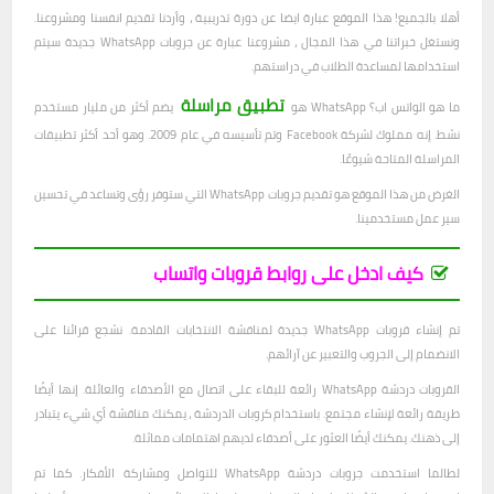
أهلا بالجميع! هذا الموقع عبارة ايضا عن دورة تدريبية ، وأردنا تقديم انفسنا ومشروعنا.
ونستغل خبراتنا في هذا المجال ، مشروعنا عبارة عن جروبات WhatsApp جديدة سيتم
استخدامها لمساعدة الطلاب في دراستهم.
تطبيق مراسلة
ما هو الواتس اب؟ WhatsApp هو
يضم أكثر من مليار مستخدم
نشط. إنه مملوك لشركة Facebook وتم تأسيسه في عام 2009. وهو أحد أكثر تطبيقات
المراسلة المتاحة شيوعًا.
الغرض من هذا الموقع هو تقديم جروبات WhatsApp التي ستوفر رؤى وتساعد في تحسين
سير عمل مستخدمينا.
كيف ادخل على روابط قروبات واتساب
تم إنشاء قروبات WhatsApp جديدة لمناقشة الانتخابات القادمة. نشجع قرائنا على
الانضمام إلى الجروب والتعبير عن آرائهم.
القروبات دردشة WhatsApp رائعة للبقاء على اتصال مع الأصدقاء والعائلة. إنها أيضًا
طريقة رائعة لإنشاء مجتمع. باستخدام كروبات الدردشة ، يمكنك مناقشة أي شيء يتبادر
إلى ذهنك. يمكنك أيضًا العثور على أصدقاء لديهم اهتمامات مماثلة.
لطالما استخدمت جروبات دردشة WhatsApp للتواصل ومشاركة الأفكار. كما تم