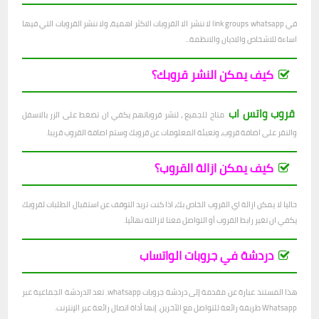
في link groups whatsapp لا ننشر الا القروبات الاكثر اهمية، ولا ننشر القروبات التي فيها
اساءة للاشخاص والاديان والانظمة...
كيف يمكن النشر قروبك؟
قروب واتس اب
متاح للجميع ، لنشر قروباتهم يكفي ان تضغط على الزر بالاسفل
والنقر على اضافة قروب، وتعبئة المعلومات عن قروبك وستم اصافة القروب قريبا.
كيف يمكن ازالة القروب؟
حاليا لا يمكن ازالة اي القروب الخاص بك، اذا كنت تريد التوقف عن استقبال الطلبات لقروبك
يكفي ان تغير رابط القروب أو التواصل معنا لازالته نهائيا.
دردشة في جروبات الواتساب
هذا المستند عبارة عن مقدمة إلى دردشة جروبات whatsapp. تعد الدردشة الجماعية عبر
Whatsapp طريقة رائعة للتواصل مع الآخرين. إنها أداة اتصال رائعة عبر الإنترنت.