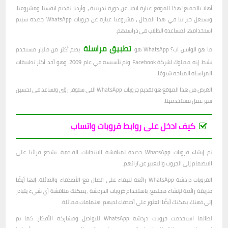
أهلا بالجميع! هذا الموقع عبارة ايضا عن دورة تدريبية ، وأردنا تقديم انفسنا ومشروعنا.
ونستغل خبراتنا في هذا المجال ، مشروعنا عبارة عن جروبات WhatsApp جديدة سيتم
استخدامها لمساعدة الطلاب في دراستهم.
تطبيق مراسلة
ما هو الواتس اب؟ WhatsApp هو
يضم أكثر من مليار مستخدم
نشط. إنه مملوك لشركة Facebook وتم تأسيسه في عام 2009. وهو أحد أكثر تطبيقات
المراسلة المتاحة شيوعًا.
الغرض من هذا الموقع هو تقديم جروبات WhatsApp التي ستوفر رؤى وتساعد في تحسين
سير عمل مستخدمينا.
كيف ادخل على روابط قروبات واتساب
تم إنشاء قروبات WhatsApp جديدة لمناقشة الانتخابات القادمة. نشجع قرائنا على
الانضمام إلى الجروب والتعبير عن آرائهم.
القروبات دردشة WhatsApp رائعة للبقاء على اتصال مع الأصدقاء والعائلة. إنها أيضًا
طريقة رائعة لإنشاء مجتمع. باستخدام كروبات الدردشة ، يمكنك مناقشة أي شيء يتبادر
إلى ذهنك. يمكنك أيضًا العثور على أصدقاء لديهم اهتمامات مماثلة.
لطالما استخدمت جروبات دردشة WhatsApp للتواصل ومشاركة الأفكار. كما تم