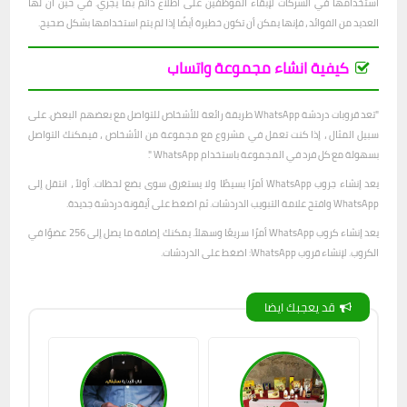
استخدامها في الشركات لإبقاء الموظفين على اطلاع دائم بما يجري. في حين أن لها
العديد من الفوائد ، فإنها يمكن أن تكون خطيرة أيضًا إذا لم يتم استخدامها بشكل صحيح.
كيفية انشاء مجموعة واتساب
"تعد قروبات دردشة WhatsApp طريقة رائعة للأشخاص للتواصل مع بعضهم البعض. على
سبيل المثال ، إذا كنت تعمل في مشروع مع مجموعة من الأشخاص ، فيمكنك التواصل
بسهولة مع كل فرد في المجموعة باستخدام WhatsApp ".
يعد إنشاء جروب WhatsApp أمرًا بسيطًا ولا يستغرق سوى بضع لحظات. أولاً ، انتقل إلى
WhatsApp وافتح علامة التبويب الدردشات. ثم اضغط على أيقونة دردشة جديدة.
يعد إنشاء كروب WhatsApp أمرًا سريعًا وسهلاً. يمكنك إضافة ما يصل إلى 256 عضوًا في
الكروب. لإنشاء قروب WhatsApp: اضغط على الدردشات.
قد يعجبك ايضا