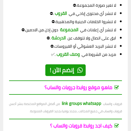
لا تغير صورة المجموعة.⛔
القروب
لا تنشر أي محتوى إباحي في
.⛔
لا تنشروا الخلافات الدينية والمذهبية.⛔
المجموعة
لا تنشر أي إعلانات في
دون إذن من الادمين.⛔
الدردشة
ابق على اتصال ولا تتوقف عن
.⛔
لا تنشر البريد العشوائي أو الفيروسات.⛔
وصف القروب
مزيد من الشروط في
.✅
إنضم الآن !
ماهو موقع روابط جروبات واتساب؟
link groups whatsapp
قروبات واتساب
من أفضل المواقع المختصة بنشر أحسن
قروبات واتساب في جميع المجالات ، بتجدد يوميا بجديد القروبات المتنوعة.
كيف اجد روابط قروبات واتساب ؟