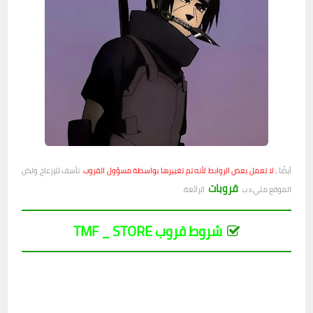
أيضًا ،
لا تعمل بعض الروابط لأنه تم تغييرها بواسطة مسؤول القروب
. نأسف للإزعاج ولكن
قروبات
الموقع مليء ب
الرائعة.
شروط قروب TMF _ STORE