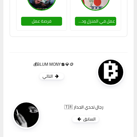
عمل في المنزل ودخل اضافي لنساء فقط
فرصة عمل
BLUM MONY💲💎🪙💰
التالي
رجال تحدي الجدار 🇹🇷
السابق