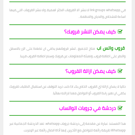
في link groups whatsapp لا ننشر الا القروبات الاكثر اهمية، ولا ننشر القروبات التي فيها
اساءة للاشخاص والاديان والانظمة...
كيف يمكن النشر قروبك؟
قروب واتس اب
متاح للجميع ، لنشر قروباتهم يكفي ان تضغط على الزر بالاسفل
والنقر على اضافة قروب، وتعبئة المعلومات عن قروبك وستم اصافة القروب قريبا.
كيف يمكن ازالة القروب؟
حاليا لا يمكن ازالة اي القروب الخاص بك، اذا كنت تريد التوقف عن استقبال الطلبات لقروبك
يكفي ان تغير رابط القروب أو التواصل معنا لازالته نهائيا.
دردشة في جروبات الواتساب
هذا المستند عبارة عن مقدمة إلى دردشة جروبات whatsapp. تعد الدردشة الجماعية عبر
Whatsapp طريقة رائعة للتواصل مع الآخرين. إنها أداة اتصال رائعة عبر الإنترنت.