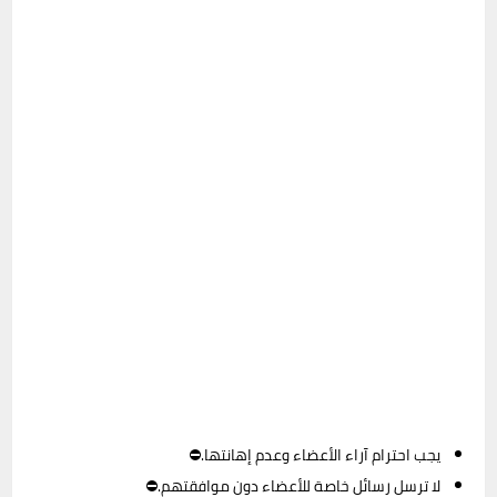
يجب احترام آراء الأعضاء وعدم إهانتها.⛔
لا ترسل رسائل خاصة للأعضاء دون موافقتهم.⛔