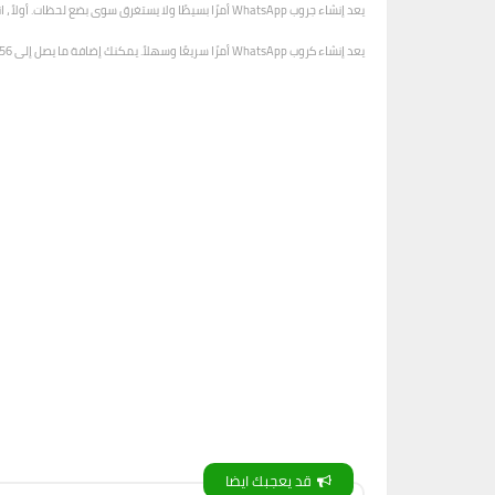
يعد إنشاء جروب WhatsApp أمرًا بسيطًا ولا يستغرق سوى بضع لحظات. أولاً ، انتقل إلى WhatsApp وافتح علامة التبويب الدردشات. ثم اضغط على أيقونة دردشة جديدة.
يعد إنشاء كروب WhatsApp أمرًا سريعًا وسهلاً. يمكنك إضافة ما يصل إلى 256 عضوًا في الكروب. لإنشاء قروب WhatsApp: اضغط على الدردشات.
قد يعجبك ايضا