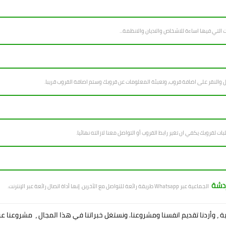
ل والنقر على اضافة قروب، وتعبئة المعلومات عن قروبك وستم اصافة القروب قريبا.
بات لقروبك يكفي ان تغير رابط القروب أو التواصل معنا لازالته نهائيا.
ردشة
الجماعية عبر Whatsapp طريقة رائعة للتواصل مع الآخرين. إنها أداة اتصال رائعة عبر الإنترنت.
ية ، وأردنا تقديم انفسنا ومشروعنا. ونستغل خبراتنا في هذا المجال ، مشروعنا ع