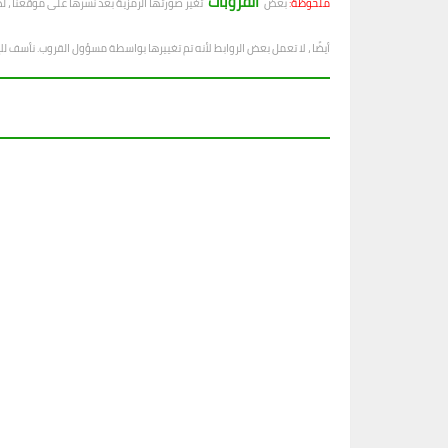
القروبات
ملحوظة:
بعض
تغير صورتها الرمزية بعد نشرها على موقعنا ، ل
أيضًا ، لا تعمل بعض الروابط لأنه تم تغييرها بواسطة مسؤول القروب. نأسف ل