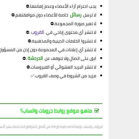
يجب احترام آراء الأعضاء وعدم إهانتها.⛔
رسائل
لا ترسل
خاصة للأعضاء دون موافقتهم.⛔
لا تغير صورة المجموعة.⛔
القروب
لا تنشر أي محتوى إباحي في
.⛔
لا تنشروا الخلافات الدينية والمذهبية.⛔
لا تنشر أي إعلانات في المجموعة دون إذن من المسؤول
الدردشة
ابق على اتصال ولا تتوقف عن
.⛔
لا تنشر البريد العشوائي أو الفيروسات.⛔
مزيد من الشروط في وصف القروب.✅
ماهو موقع روابط جروبات واتساب؟
قروبات واتساب link groups whatsapp من أفضل المواقع المختصة بنشر أحسن قروبات واتساب في جميع المجالات ، بتجدد يوميا بجديد القروبات المتنوعة.