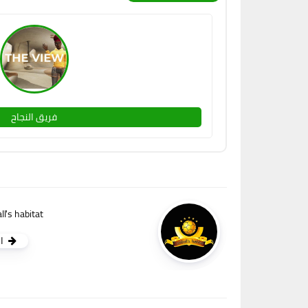
فريق النجاح
l's habitat ⚽
ا