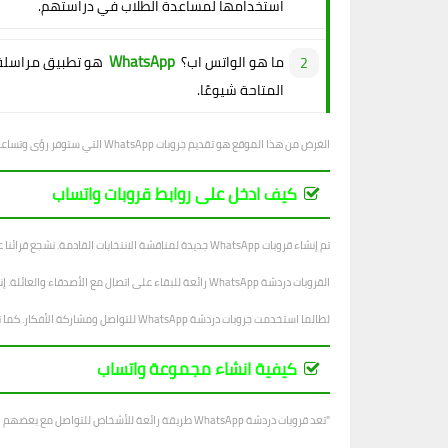
استخدامها لمساعدة الطلاب في دراستهم.
WhatsApp
ما هو الواتس اب؟
هو تطبيق مراسلة 
المتاحة شيوعًا.
الغرض من هذا الموقع هو تقديم جروبات WhatsApp التي ستوفر رؤى وتساعد في تحسين سير عمل مستخدمينا.
كيف ادخل على روابط قروبات واتساب
تم إنشاء قروبات WhatsApp جديدة لمناقشة الانتخابات القادمة. نشجع قرائنا على الانضمام إلى الجروب والتعبير عن آرائهم.
القروبات دردشة WhatsApp رائعة للبقاء على اتصال مع الأصدقاء والعائلة. إنها أيضًا طريقة رائعة لإنشاء مجتمع. باستخدام كروبات الدردشة ، يمكنك مناقشة أي شيء يتبادر إلى ذهنك. يمكنك أيضًا العثور على أصدقاء لديهم اهتمامات مماثلة.
لطالما استخدمت جروبات دردشة WhatsApp للتواصل ومشاركة الأفكار. كما تم استخدامها في الشركات لإبقاء الموظفين على اطلاع دائم بما يجري. في حين أن لها العديد من الفوائد ، فإنها يمكن أن تكون خطيرة أيضًا إذا لم يتم استخدامها بشكل صحيح.
كيفية انشاء مجموعة واتساب
"تعد قروبات دردشة WhatsApp طريقة رائعة للأشخاص للتواصل مع بعضهم البعض. على سبيل المثال ، إذا كنت تعمل في مشروع مع مجموعة من الأشخاص ، فيمكنك التواصل بسهولة مع كل فرد في المجموعة باستخدام WhatsApp ".