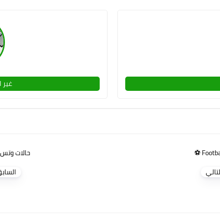
غير ا
Footbal
حالات وتس 
لتالي
الساب