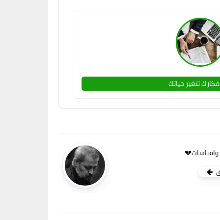
فكارك تتغير حياتك
واقباسات💔
ق