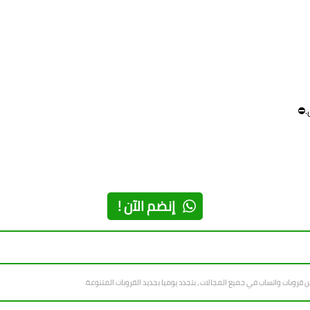
.⛔
إنضم الآن !