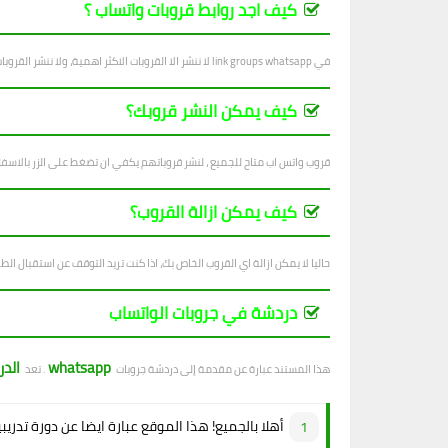
كيف اجد روابط قروبات واتساب ؟
في link groups whatsapp لا ننشر الا القروبات الاكثر اهمية، ولا ننشر القروبات التي فيها اساءة للاشخاص والاديان والانظمة...
كيف يمكن النشر قروبك؟
قروب واتس اب متاح للجميع ، لنشر قروباتهم يكفي ان تضغط على الزر بالاسف
كيف يمكن ازالة القروب؟
حاليا لا يمكن ازالة اي القروب الخاص بك، اذا كنت تريد التوقف عن استقبال الطل
دردشة في جروبات الواتساب
whatsapp
الد
هذا المستند عبارة عن مقدمة إلى دردشة جروبات
. تعد
أهلا بالجميع! هذا الموقع عبارة ايضا عن دورة تدريب