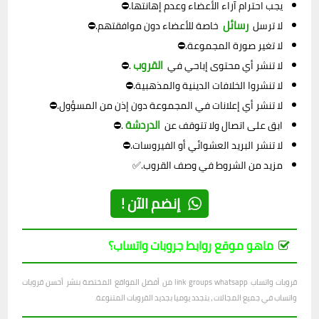
يجب احترام آراء الأعضاء وعدم إهانتها.⛔
رسائل
لا ترسل
خاصة للأعضاء دون موافقتهم.⛔
لا تغير صورة المجموعة.⛔
القروب
لا تنشر أي محتوى إباحي في
.⛔
لا تنشروا الخلافات الدينية والمذهبية.⛔
لا تنشر أي إعلانات في المجموعة دون إذن من المسؤول.⛔
الدردشة
ابق على اتصال ولا تتوقف عن
.⛔
لا تنشر البريد العشوائي أو الفيروسات.⛔
مزيد من الشروط في وصف القروب.✅
إنضم الآن !
ماهو موقع روابط جروبات واتساب؟
قروبات واتساب link groups whatsapp من أفضل المواقع المختصة بنشر أحسن قروبات
واتساب في جميع المجالات ، بتجدد يوميا بجديد القروبات المتنوعة.