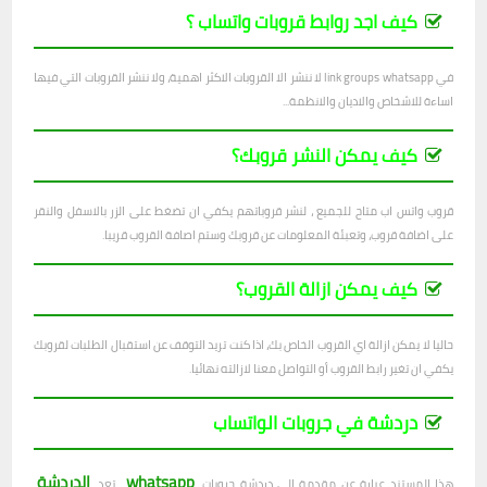
كيف اجد روابط قروبات واتساب ؟
في link groups whatsapp لا ننشر الا القروبات الاكثر اهمية، ولا ننشر القروبات التي فيها
اساءة للاشخاص والاديان والانظمة...
كيف يمكن النشر قروبك؟
قروب واتس اب متاح للجميع ، لنشر قروباتهم يكفي ان تضغط على الزر بالاسفل والنقر
على اضافة قروب، وتعبئة المعلومات عن قروبك وستم اصافة القروب قريبا.
كيف يمكن ازالة القروب؟
حاليا لا يمكن ازالة اي القروب الخاص بك، اذا كنت تريد التوقف عن استقبال الطلبات لقروبك
يكفي ان تغير رابط القروب أو التواصل معنا لازالته نهائيا.
دردشة في جروبات الواتساب
whatsapp
الدردشة
هذا المستند عبارة عن مقدمة إلى دردشة جروبات
. تعد