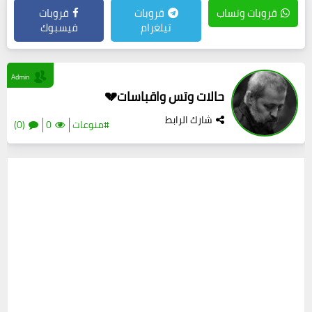
قروبات وتساب
قروبات
قروبات
تيلغرام
فيسبوك
Admin
حالات وتس واقباسات💔
شارك الرابط
#منوعات
0
(0)