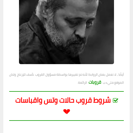
أيضًا ، لا تعمل بعض الروابط لأنه تم تغييرها بواسطة مسؤول القروب. نأسف للإزعاج ولكن
قروبات
الموقع مليء ب
الرائعة.
شروط قروب حالات وتس واقباسات
💔