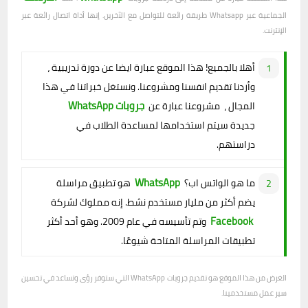
الجماعية عبر Whatsapp طريقة رائعة للتواصل مع الآخرين. إنها أداة اتصال رائعة عبر
الإنترنت.
أهلا بالجميع! هذا الموقع عبارة ايضا عن دورة تدريبية ،
وأردنا تقديم انفسنا ومشروعنا. ونستغل خبراتنا في هذا
جروبات WhatsApp
المجال ، مشروعنا عبارة عن
جديدة سيتم استخدامها لمساعدة الطلاب في
دراستهم.
WhatsApp
ما هو الواتس اب؟
هو تطبيق مراسلة
يضم أكثر من مليار مستخدم نشط. إنه مملوك لشركة
Facebook
وتم تأسيسه في عام 2009. وهو أحد أكثر
تطبيقات المراسلة المتاحة شيوعًا.
الغرض من هذا الموقع هو تقديم جروبات WhatsApp التي ستوفر رؤى وتساعد في تحسين
سير عمل مستخدمينا.