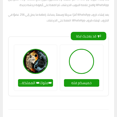
WhatsApp وافتح علامة التبويب الدردشات. ثم اضغط على أيقونة دردشة جديدة.
يعد إنشاء كروب WhatsApp أمرًا سريعًا وسهلاً. يمكنك إضافة ما يصل إلى 256 عضوًا في
الكروب. لإنشاء قروب WhatsApp: اضغط على الدردشات.
قد يعجبك ايضا
خميسكم فله
👑ملوك👑 المملكة👑