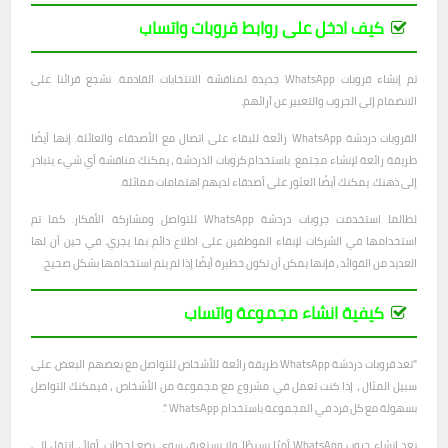
كيف ادخل على روابط قروبات واتساب
تم إنشاء قروبات WhatsApp جديدة لمناقشة الانتخابات القادمة. نشجع قرائنا على
الانضمام إلى الجروب والتعبير عن آرائهم.
القروبات دردشة WhatsApp رائعة للبقاء على اتصال مع الأصدقاء والعائلة. إنها أيضًا
طريقة رائعة لإنشاء مجتمع. باستخدام كروبات الدردشة ، يمكنك مناقشة أي شيء يتبادر
إلى ذهنك. يمكنك أيضًا العثور على أصدقاء لديهم اهتمامات مماثلة.
لطالما استخدمت جروبات دردشة WhatsApp للتواصل ومشاركة الأفكار. كما تم
استخدامها في الشركات لإبقاء الموظفين على اطلاع دائم بما يجري. في حين أن لها
العديد من الفوائد ، فإنها يمكن أن تكون خطيرة أيضًا إذا لم يتم استخدامها بشكل صحيح.
كيفية انشاء مجموعة واتساب
"تعد قروبات دردشة WhatsApp طريقة رائعة للأشخاص للتواصل مع بعضهم البعض. على
سبيل المثال ، إذا كنت تعمل في مشروع مع مجموعة من الأشخاص ، فيمكنك التواصل
بسهولة مع كل فرد في المجموعة باستخدام WhatsApp ".
يعد إنشاء جروب WhatsApp أمرًا بسيطًا ولا يستغرق سوى بضع لحظات. أولاً ، انتقل إلى